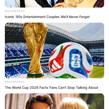
BRAINBERRIES
Iconic '90s Entertainment Couples We'll Never Forget
POLICARPA SALAVARRIETA
Trámites en Cundinamarca sin salir de
casa; Policarpa les ahorra el viaje
POLICARPA SALAVARRIETA
Pueblo de Cundinamarca
donde nació una heroína y
está a 3 horas de Bogotá
BRAINBERRIES
The World Cup 2026 Facts Fans Can't Stop Talking About
MONEDA