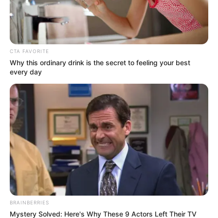
BANCO DE LA REPÚBLICA
Nueva moneda circula en
el país: le alcanza para
tres pasajes de Transmi y
le sobra
CTA FAVORITE
Why this ordinary drink is the secret to feeling your best
every day
TEMAS DESTACADOS
EMERGENCIAS POR LLUVIAS
FUERTES LLUVIAS
VIA AL LLANO
LIGA BETPLAY
METRO DE MEDELLÍN
CORTES DE LUZ
CORTES DE AGUA
FENÓMENO DEL NIÑO
BRAINBERRIES
Mystery Solved: Here's Why These 9 Actors Left Their TV