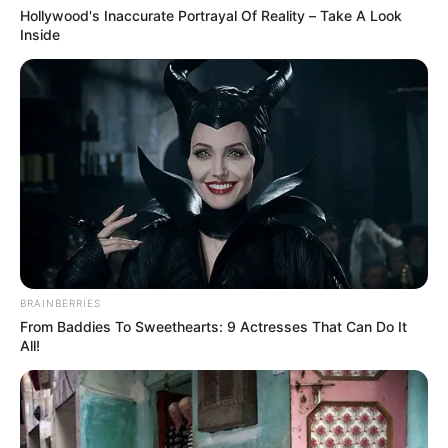
Hollywood's Inaccurate Portrayal Of Reality – Take A Look
Inside
BRAINBERRIES
From Baddies To Sweethearts: 9 Actresses That Can Do It
All!