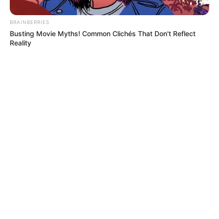
BRAINBERRIES
Busting Movie Myths! Common Clichés That Don't Reflect
Reality
SITP
Cambian paradas de SITP clave en Bosa: no
quede perdido y conozca la nueva ruta