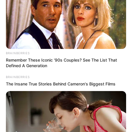
¿La consiguió? Así fue la
'fiebre' por la moneda de
$10 mil en Bucaramanga
POLICARPA SALAVARRIETA
En Barranquilla, las
personas decidieron
BRAINBERRIES
madrugar desde temprano
Remember These Iconic '90s Couples? See The List That
por 10 mil pesos
Defined A Generation
BRAINBERRIES
The Insane True Stories Behind Cameron's Biggest Films
MONEDA
¡Atentos! En Bucaramanga
podrá encontrar la
moneda de $10.000