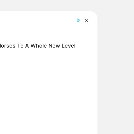
o
Horses To A Whole New Level
n