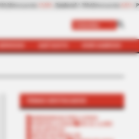
81%
Papaya
$ 2.432,80
+8,97%
Plátano hartón verde
$ 2.057,
(Precio por kilo)
Colombia
SERVICIOS
QUÉ SUSTO
VIVIR SABROSO
TEMAS DESTACADOS
EMERGENCIAS POR LLUVIAS
FUERTES LLUVIAS
VIA AL LLANO
LIGA BETPLAY
METRO DE MEDELLÍN