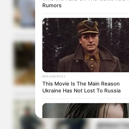
Rumors
Pelaos en M
Policía reve
MAGANGUÉ
Autoridades 
tráfico ileg
BRAINBERRIES
This Movie Is The Main Reason
Ukraine Has Not Lost To Russia
POLICÍA DE BOL
¡Bárbaro! Te