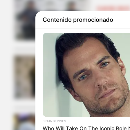
CLAN DEL GOLF
Contenido promocionado
Capturan a a
en La Mojan
INCAUTACIÓN D
Encanaron a 
permisos
BRAINBERRIES
MOMPOX
Who Will Take On The Iconic Role