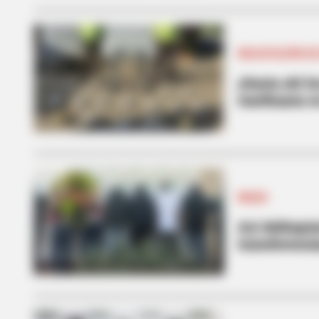
INCAUTACIÓN D
¡Hasta ahí l
marihuana en
NEQUI
Así delinquí
transferenci