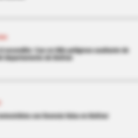
ÍVAR
el escondite: Cae en Nilo peligroso asaltante de
el departamento de Bolívar
R
otociclista con licencia falsa en Bolívar