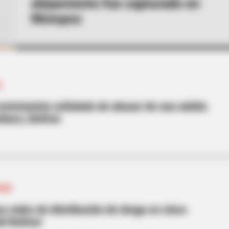
alejamiento fue capturado en
Mompox
N
mototaxista señalado de abusar de una adulta
baco, Bolívar
ÍVAR
ea redes de distribución de droga en cinco
el Bolívar