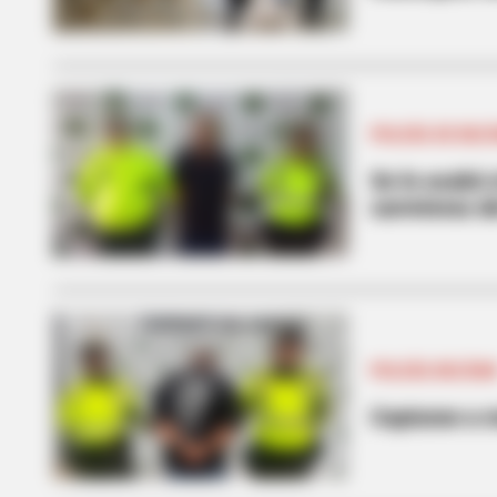
POLICÍA DE BOL
Se le acabó 
carreteras d
POLICÍA BOLÍVA
Capturan a m