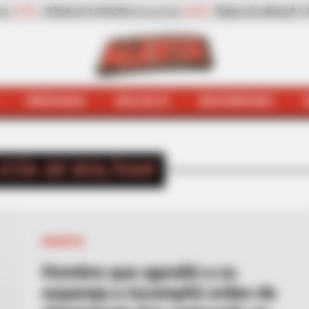
ar
$ 2.932,20
-13,30%
Zanahoria
$ 1.709,42
-6,
(Precio por kilo)
(Precio por kilo)
HINCHADA
BOLSILLO
BOCHINCHES
INICIO
Policía de Bolívar
ICÍA DE BOLÍVAR
MOMPOX
Hombre que agredió a su
expareja e incumplió orden de