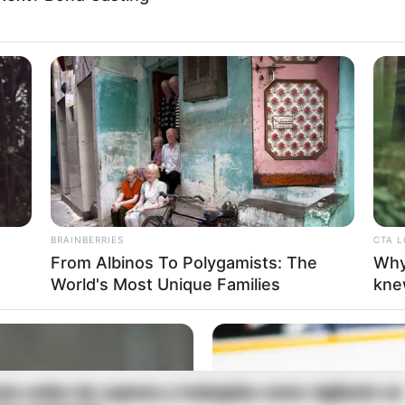
ompox estarán protegidos en Semana Santa:
la sus planes
rescatan 55 hicoteas y detienen a dos personas p
al en Magangué
BRAINBERRIES
CTA 
From Albinos To Polygamists: The
Why
World's Most Unique Families
kne
ÍVAR
nía orden de captura y trabajaba como vigilante en