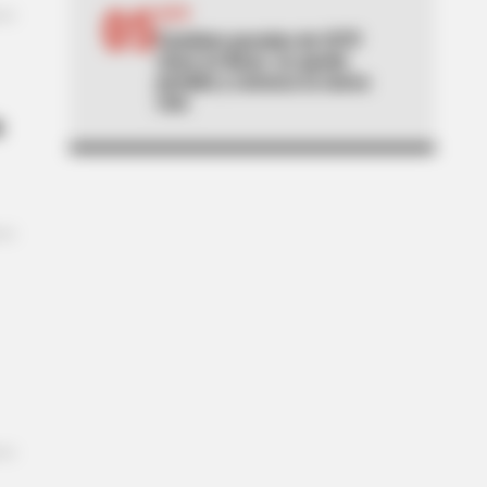
05
SITP
Cambian paradas de SITP
clave en Bosa: no quede
perdido y conozca la nueva
ruta
e