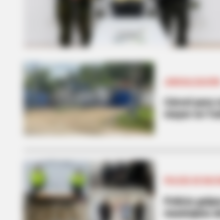
JUDICIALIZACIÓ
Cárcel para 
mayor en Tur
POLICÍA DE BOL
Policía golp
municipios d