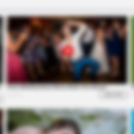
BRAINBERRIES
CTA F
e
If Looks Could Kill, These Women
Why 
Would Be On Top
to f