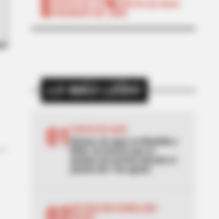
CORTES DE LUZ
CORTES DE AGUA
FENÓMENO DEL NIÑO
LO MÁS LEÍDO
01
CORTES DE AGUA
Noches sin agua en Medellín y
Bello: los barrios que se
quedan sin servicio durante el
puente del 7 de agosto
02
RESTRICCIÓN PARRILLERO
IBAGUÉ