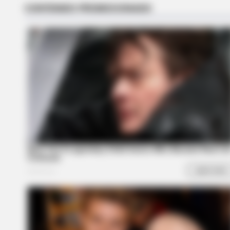
BRAINBERRIES
These Actors Didn't Want To Shar
The Spotlight