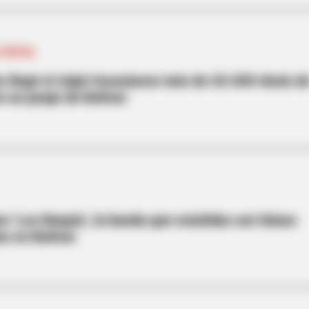
E DROGA
es llegó el viaje! Incautaron más de 20.000 dosis d
 un peaje de Bolívar
an ‘Los Nequis', la banda que estafaba con falsas
as en Bolívar