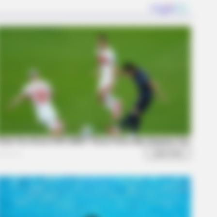
AVORITE
this ordinary drink is the secret
eeling your best every day