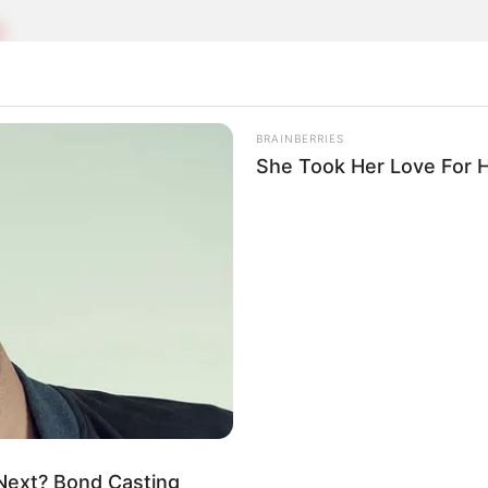
O
lias Sierpano, presunto cabecilla del Clan del Golf
a
BRAINBERRIES
She Took Her Love For 
E ARMAS
alias Papa Bronx en Bolívar: le pillaron un arma si
 Next? Bond Casting