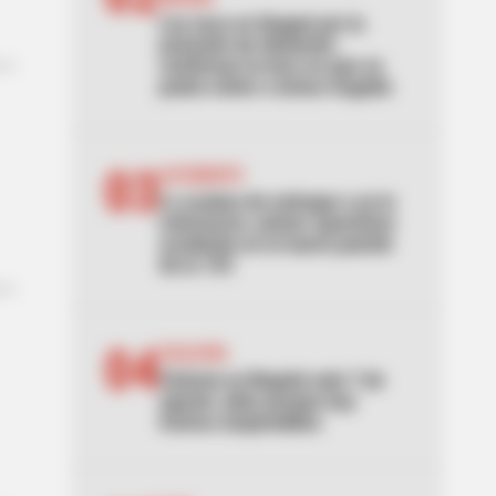
Ley seca en Ibagué por la
posesión de Abelardo:
confirman la hora en que se
podrá volver a tomar traguito
03
ACCIDENTE
Lo acaban de entregar y ya lo
estrenaron: primer aparatoso
accidente en el nuevo puente
de la 153
04
CICLOVÍA
Ciclovía en Bogotá este 7 de
agosto: pilas porque hay
tramos suspendidos