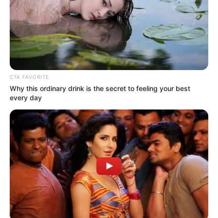
FUERTES LLUVIAS
VIA AL LLANO
LIGA BETPLAY
METRO DE MEDELLÍN
CORTES DE LUZ
CORTES DE AGUA
FENÓMENO DEL NIÑO
CTA FAVORITE
Why this ordinary drink is the secret to feeling your best
every day