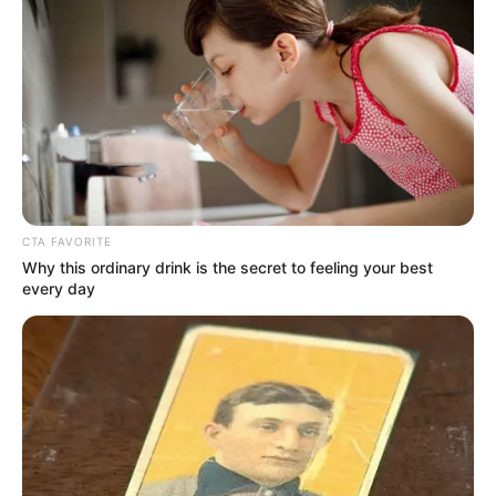
en Neiva el cuerpo del
subintendente José
Camacho Aldana
SINIESTRO
Maniobra de camioneta
habría causado choque
que dejó a un policía
muerto en San Luis,
CTA FAVORITE
Antioquia
Why this ordinary drink is the secret to feeling your best
every day
POLICÍA MUERTO
Un policía muerto y otro
herido deja ataque
armado en Andes