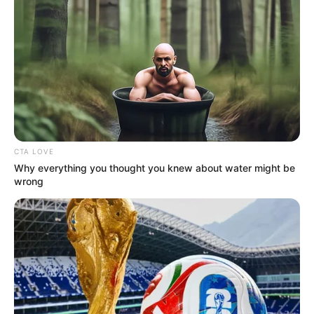
recompensa tras
atentados terroristas en
Antioquia
NOTICIAS ANTIOQUIA
Activación de carga
explosiva en Salgar dejó
un policía muerto y otro
CTA LOVE
herido
Why everything you thought you knew about water might be
wrong
ALERTA PAISA
Lamentable: Un rayo mató
a un policía en una finca
de Barbosa mientras
visitaba a su familia