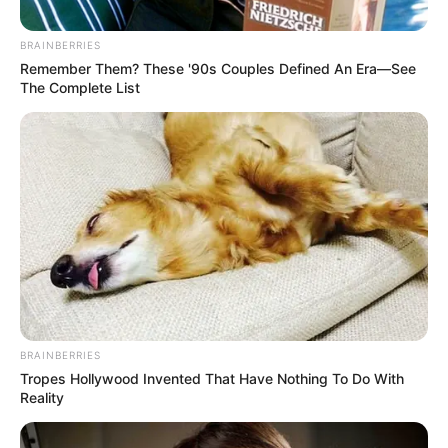
BRAINBERRIES
Remember Them? These '90s Couples Defined An Era—See
The Complete List
NEIVA
Ascenso póstumo para patrullera
huilense asesinada en Antioquia
CAUCA
Policía ibaguereño herido
y uniformado muerto en
brutal ataque contra
subestación en Cajibío
BRAINBERRIES
Tropes Hollywood Invented That Have Nothing To Do With
POLICÍA MUERTO
Reality
Con honores fue recibido