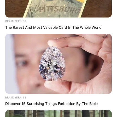
NOTICIAS ANTIOQUIA
(Video) Asesinan a
patrullera en ataque a
estación de Policía en
BRAINBERRIES
Valdivia, Antioquia
The Rarest And Most Valuable Card In The Whole World
SALGAR - ANTIOQUIA
Refuerzan búsqueda de
responsables del atentado
en Salgar que dejó un
policía muerto
BRAINBERRIES
NOTICIAS ANTIOQUIA
Discover 15 Surprising Things Forbidden By The Bible
$100 millones:
autoridades reiteran la