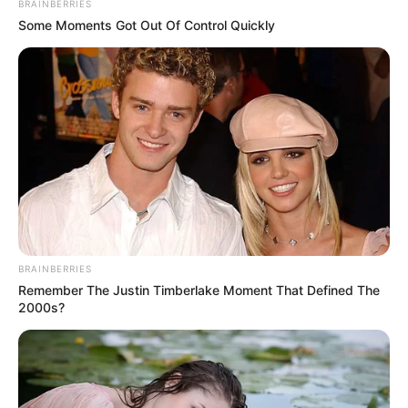
muerto en límites de
BRAINBERRIES
Antioquia y Bolívar
Some Moments Got Out Of Control Quickly
VALLEDUPAR
Patrullero de la Policía
murió en accidente de
tránsito en Valledupar
CARGAR MÁS
BRAINBERRIES
Remember The Justin Timberlake Moment That Defined The
2000s?
TEMAS DESTACADOS
EMERGENCIAS POR LLUVIAS