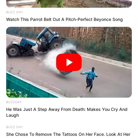
LIGA BETPLAY
METRO DE MEDELLÍN
CORTES DE LUZ
CORTES DE AGUA
BUZZ DAY
FENÓMENO DEL NIÑO
Watch This Parrot Belt Out A Pitch-Perfect Beyonce Song
BUZZDAY
He Was Just A Step Away From Death: Makes You Cry And
Laugh
BUZZ DAY
She Chose To Remove The Tattoos On Her Face. Look At Her