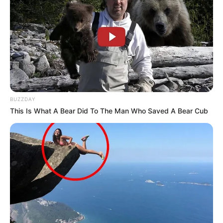
ANTIOQUIA
Concejal y funcionaria se
habrían ido a los golpes en
pleno parque de Carolina
del Príncipe por
diferencias políticas
POLÍTICA
BUZZDAY
This Is What A Bear Did To The Man Who Saved A Bear Cub
Nuevo choque político
entre el gobernador
Juvenal Díaz y Ferley
Sierra tras fallo judicial
POLÍTICA
"Es una decisión
desafortunada": Juan
Fernando Cristo, respecto