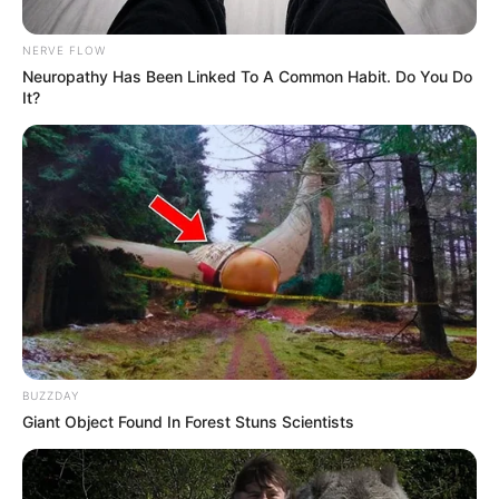
NERVE FLOW
Neuropathy Has Been Linked To A Common Habit. Do You Do
It?
PRESIDENCIA DE LA REPÚBLICA
Los retos del nuevo presidente de
Colombia para el periodo 2026-2030:
seguridad, economía y salud
VIOLENCIA
En Tolima advierten
aumento de violencia
política contra las
BUZZDAY
mujeres: varias alcaldesas
Giant Object Found In Forest Stuns Scientists
han sido víctimas