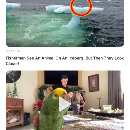
distrital
CONCEJO DE IBAGUÉ
Publican listado oficial de
admitidos en la
convocatoria para la
elección del Contralor de
BUZZ DAY
Ibagué
Fishermen See An Animal On An Iceberg, But Then They Look
Closer!
CARGAR MÁS
TEMAS DESTACADOS
EMERGENCIAS POR LLUVIAS
FUERTES LLUVIAS
VIA AL LLANO