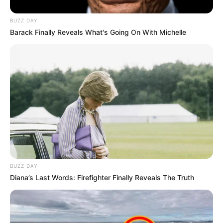
Denuncian presiones
políticas en el Hospital
BUZZ DAY
Universitario Julio Méndez
Barack Finally Reveals What's Going On With Michelle
Barreneche de Santa
Marta
POLÍTICA
Amenazas contra
candidato Marco Hincapié
generan llamado urgente
a la protección de la vida y
la democracia
BUZZ DAY
USAQUÉN
Diana’s Last Words: Firefighter Finally Reveals The Truth
Destituyen a rector que se
lanzó al Senado cuando
estaba al frente de colegio