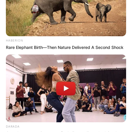
HABERION
Rare Elephant Birth—Then Nature Delivered A Second Shock
DARADA