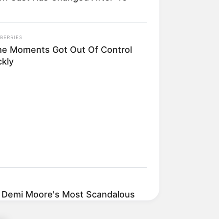
BERRIES
e Moments Got Out Of Control
ckly
o
: Demi Moore's Most Scandalous