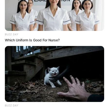
NOTICIAS CARTAGENA
A esta hora: conductores
de Transcaribe se toman
BUZZ DAY
el carril Solo Bus ¿Por qué
Which Uniform Is Good For Nurse?
protestan?
CARTAGENA
Protesta en Los Alpes:
mujeres exigen derechos
a la salud mental y física
DOCENTES
BUZZ DAY
¡Ya pagaron! Alcaldía