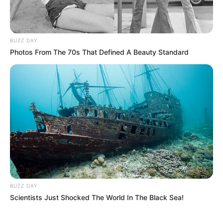
ampliación del Aeropuerto
BUZZ DAY
BOLÍVAR
Photos From The 70s That Defined A Beauty Standard
Convocan marcha en
Cartagena contra
hundimiento de reforma
laboral, ¿Cuándo será?
MOVILIDAD EN CARTAGENA
Colapsa la movilidad en
Cartagena tras protesta,
exigen mayor contratación
de mano de obra local
BUZZ DAY
Scientists Just Shocked The World In The Black Sea!