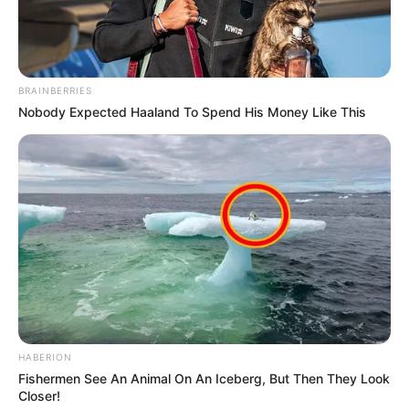
BRAINBERRIES
Nobody Expected Haaland To Spend His Money Like This
HABERION
Fishermen See An Animal On An Iceberg, But Then They Look
Closer!