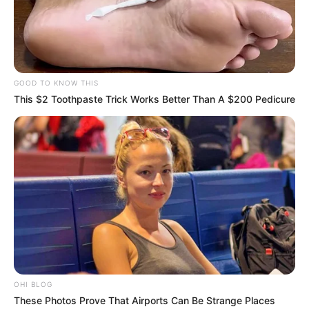
GOOD TO KNOW THIS
This $2 Toothpaste Trick Works Better Than A $200 Pedicure
OHI BLOG
These Photos Prove That Airports Can Be Strange Places