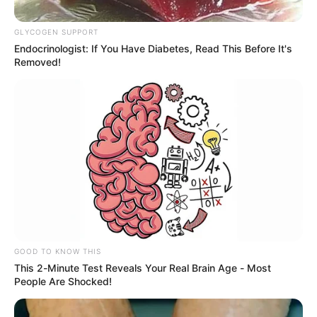
GLYCOGEN SUPPORT
Endocrinologist: If You Have Diabetes, Read This Before It's
Removed!
PROTESTAS EN CARTAGENA
Trabajadores del ICBF Cartagena
anuncian plantón en Torices este
martes 5 y miércoles 6 de mayo de
2026
ASONADA
Lo que se sabe de la
muerte de un menor en el
GOOD TO KNOW THIS
Club Karibana de
This 2-Minute Test Reveals Your Real Brain Age - Most
Cartagena
People Are Shocked!