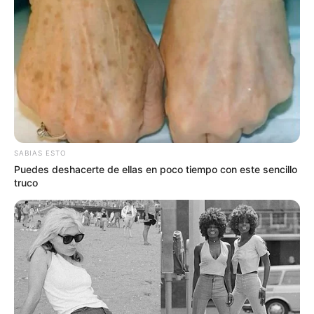
NOTICIAS BOLÍVAR
Protesta de trabajadores
de Transcaribe en
Cartagena retrasa
operaciones: esta es la
razón
BOLÍVAR
SABIAS ESTO
Cartageneras saldrán a
Puedes deshacerte de ellas en poco tiempo con este sencillo
marchar este 25 de
truco
noviembre contra la
violencia de género
NOTICIAS CARTAGENA
¿Tráfico lento? Inician
protestas en Crespo
contra obras de