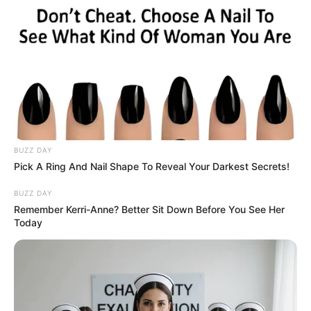
NOTICIAS CARTAGENA
¡Qué trancón! Ex
empleados de la empresa
SEATECH protestan en vía
de Mamonal
NOTICIAS CARTAGENA
BUZZ DAY
25 mil están cobrando las
motos desde Ronda Real
Pick A Ring And Nail Shape To Reveal Your Darkest Secrets!
hasta el Centro por paro
de conductores de
BUZZ DAY
Transcaribe
Remember Kerri-Anne? Better Sit Down Before You See Her
Today
NOTICIAS BOLÍVAR
¡Terrible! Cuatro vehículos
de Transcaribe han sido
vandalizados este lunes