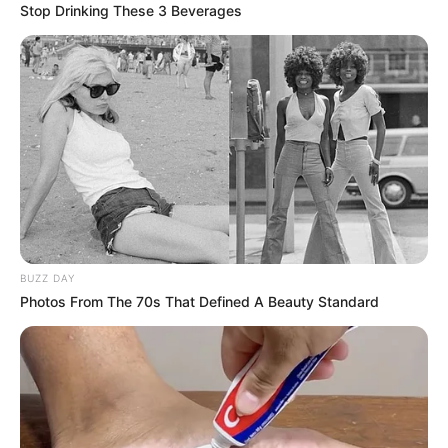
Petro
Stop Drinking These 3 Beverages
REFORMAS EN EL PAÍS
“Se puede avanzar sin
desbaratar el sistema de
salud”: exministro del
Interior desde
Bucaramanga
REFORMAS EN EL PAÍS
BUZZ DAY
"En Bucaramanga
Photos From The 70s That Defined A Beauty Standard
protestamos contra las
reformas, pero no contra
Petro", afirmaron
manifestantes