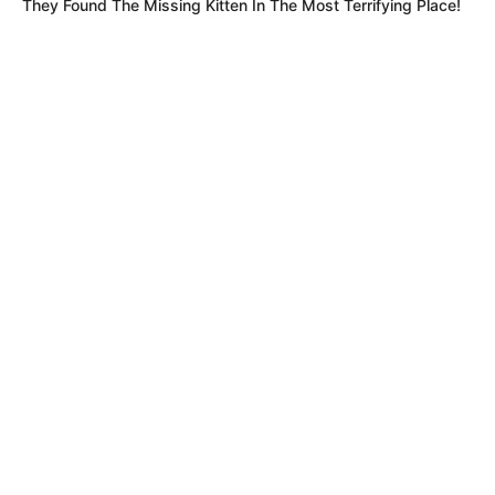
They Found The Missing Kitten In The Most Terrifying Place!
CORTES DE LUZ
Cortes de luz en Bogotá el 7 de
agosto: un solo barrio quedará sin
servicio