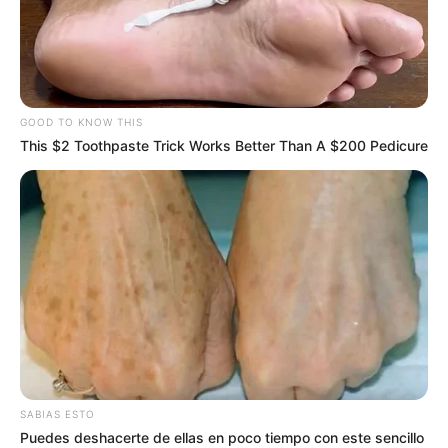
TEMAS DESTACADOS
EMERGENCIAS POR LLUVIAS
GOOD TO KNOW THIS
FUERTES LLUVIAS
VIA AL LLANO
This $2 Toothpaste Trick Works Better Than A $200 Pedicure
LIGA BETPLAY
METRO DE MEDELLÍN
CORTES DE LUZ
CORTES DE AGUA
FENÓMENO DEL NIÑO
SABIAS ESTO
Puedes deshacerte de ellas en poco tiempo con este sencillo