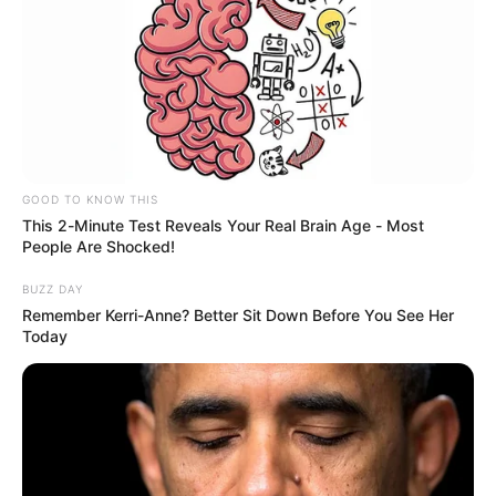
REFORMAS EN EL PAÍS
Funcionarios públicos de
Santander y Bucaramanga
deberán abstenerse de
participar de las marchas
del Gobierno Nacional
GOOD TO KNOW THIS
This 2-Minute Test Reveals Your Real Brain Age - Most
People Are Shocked!
CONGRESO DE LA
REPÚBLICA
BUZZ DAY
Remember Kerri-Anne? Better Sit Down Before You See Her
Senador santandereano
Today
Miguel Ángel Pinto
también buscaría hundir la
reforma a la salud
NOTICIAS