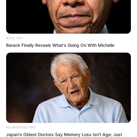
Gremios en Santander
cuestionan consulta
popular tras caída de la
reforma laboral
BUZZ DAY
Barack Finally Reveals What's Going On With Michelle
REFORMAS EN EL PAÍS
“Gobierno Petro quiere
estatizar los recursos de la
salud y de las pensiones”
Paloma Valencia
GUSTAVO PETRO
Este miércoles en
Santander se hará un
plantón simbólico en
NEUROMIND PRO
contra del presidente
Japan's Oldest Doctors Say Memory Loss Isn't Age: Just