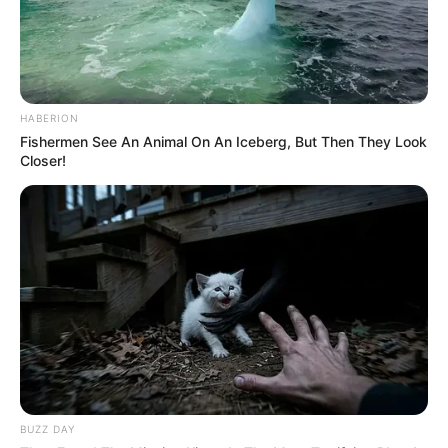
HABERION
Fishermen See An Animal On An Iceberg, But Then They Look
Closer!
MÁS DE ALERTA
BUZZ DAY