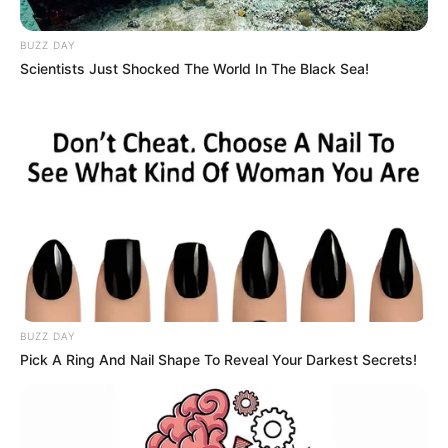
BUZZ DAY
Scientists Just Shocked The World In The Black Sea!
REFORMAS EN EL PAÍS
Firma del decreto de consulta popular
genera preocupación de empresarios
en Cúcuta
REFORMAS EN EL PAÍS
BUZZ DAY
Pick A Ring And Nail Shape To Reveal Your Darkest Secrets!
"Las cuchas tenían razón"
grafitis que quedaron tras
las movilizaciones en
Bucaramanga