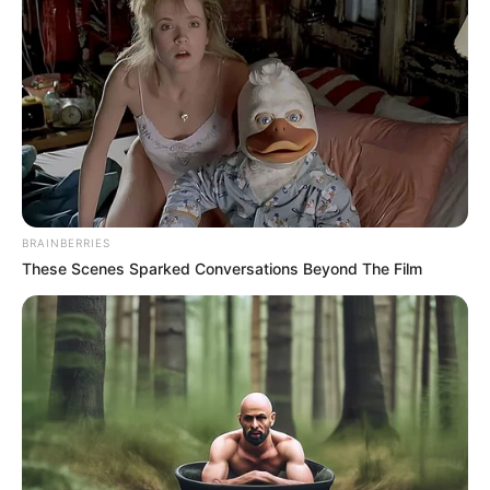
PAREJAS
Descubra la hora mágica:
La ciencia revela el mejor
momento para las
relaciones
ALERTA PAISA
¿Estás en una relación
BRAINBERRIES
sentimental tóxica?:
These Scenes Sparked Conversations Beyond The Film
Señales de alerta
RELACIONES
SENTIMENTALES
Alina Lozano le seguirá
'pegando al peluche' con
Jim Velásquez pese a que