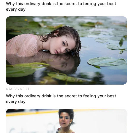
Why this ordinary drink is the secret to feeling your best
every day
¿Sin energía ni ganas? El
burnout podría estar
dañando más que su
rendimiento laboral
HOMICIDA
Capturan al hombre que
habría asesinado a sus
suegros porque su pareja
se negaba a seguir una
relación con él
CTA FAVORITE
Why this ordinary drink is the secret to feeling your best
every day
VIH
Alarmante cifra de VIH en
Colombia: lanzan plan
para detectarlo a tiempo
en Bogotá y más ciudades