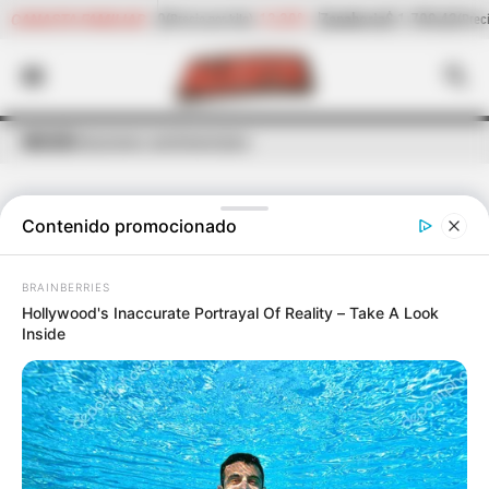
13,30%
Zanahoria
$ 1.709,42
-6,81%
Papaya
$ 2.432,80
CANASTA FAMILIAR
(Precio por kilo)
(Preci
INICIO
Relaciones sentimentales
Contenido promocionado
ÚLTIMAS NOTICIAS
DE
RELACIONES SENTIMENTALES
BRAINBERRIES
Hollywood's Inaccurate Portrayal Of Reality – Take A Look
Inside