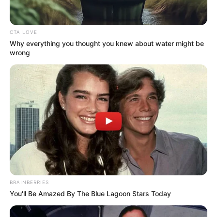
terminaron
CTA LOVE
CARGAR MÁS
Why everything you thought you knew about water might be
wrong
TEMAS DESTACADOS
EMERGENCIAS POR LLUVIAS
FUERTES LLUVIAS
VIA AL LLANO
LIGA BETPLAY
METRO DE MEDELLÍN
CORTES DE LUZ
CORTES DE AGUA
FENÓMENO DEL NIÑO
BRAINBERRIES
You'll Be Amazed By The Blue Lagoon Stars Today