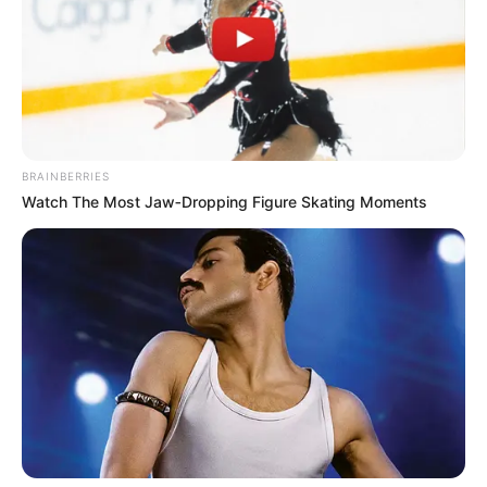
SALUD Y CUIDADO
Hombres quedan tristes
después de la intimidad:
expertos revelan la razón
BRAINBERRIES
Watch The Most Jaw‑Dropping Figure Skating Moments
SALUD Y CUIDADO
Problemas en la intimidad
ya tienen solución: ciencia
da alivio a hombres
SALUD Y CUIDADO
A los hombres también les
importa su primera vez: 5