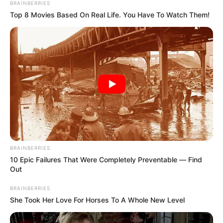
BRAINBERRIES
momentos que marcan su
Top 8 Movies Based On Real Life. You Have To Watch Them!
intimidad
SALUD Y CUIDADO
¿Amor sin pasión?
Razones por las que
muchos hombres no
sienten "ganas" en San
Valentín
SALUD Y CUIDADO
BRAINBERRIES
10 Epic Failures That Were Completely Preventable — Find
Dan solución a hombres
Out
con enfermedad común:
vigor no se afectará con la
edad
BRAINBERRIES
She Took Her Love For Horses To A Whole New Level