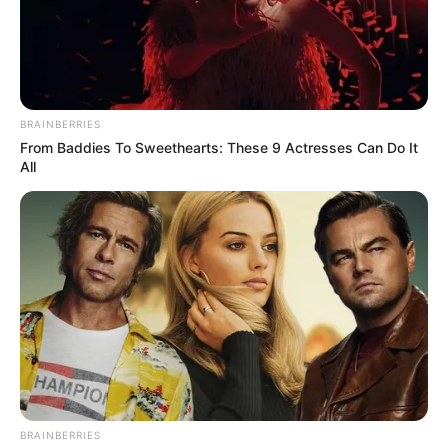
sujeto que asesinó y
secuestro a su propio hijo
de 11 meses en Chía
GAULA
BRAINBERRIES
From Baddies To Sweethearts: These 9 Actresses Can Do It
Mujer policía del Gaula
All
Huila conquistó a un
hombre por facebook para
capturarlo
SECUESTRO DE MENORES
Denuncian el intento de
secuestro de un niño en el
barrio 7 de Agosto
BRAINBERRIES
SECUESTRO DE MENOR DE