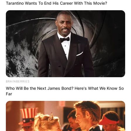
Tarantino Wants To End His Career With This Movie?
EDAD
Sujetos en moto se iban a
robar una niña de 22
meses en el barrio
Yuldaima de Ibagué
SECUESTRO DE MENOR DE
EDAD
Hombre es condenado a
más de 500 años de cana
por el secuestro y
BRAINBERRIES
asesinato de un niño
Who Will Be the Next James Bond? Here's What We Know So
Far
BOGOTÁ
Pasó en Bogotá: Niñeras
de una bebé de seis
meses la raptaron para