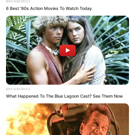
BRAINBERRIES
6 Best '90s Action Movies To Watch Today
SECUESTRO DE MENOR DE
EDAD
“Este hombre de 31 años
se llevó a mi hija de 13 en
la vereda Pastales”: Alirio
Navarro
CARGAR MÁS
BRAINBERRIES
What Happened To The Blue Lagoon Cast? See Them Now
TEMAS DESTACADOS
EMERGENCIAS POR LLUVIAS
FUERTES LLUVIAS
VIA AL LLANO
LIGA BETPLAY
METRO DE MEDELLÍN