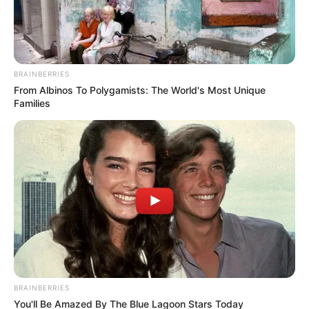
BRAINBERRIES
From Albinos To Polygamists: The World's Most Unique
VALLE DEL CAUCA
Families
Liberan a pequeña de 2 años que
había sido secuestrada por una vecina
que la cuidaba
SECUESTRADO
Denuncia de intento de
rapto a bebé en Bogotá:
Karen Grajales comparte
su terrible experiencia
BRAINBERRIES
You'll Be Amazed By The Blue Lagoon Stars Today