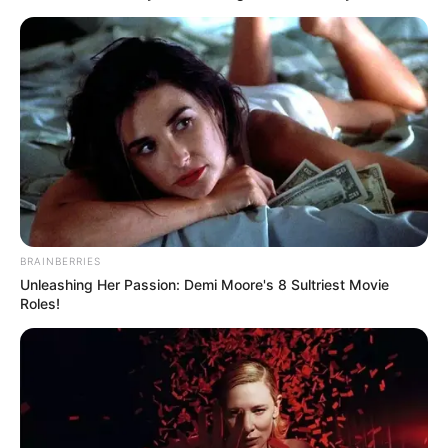
SECUESTRO DE MENOR DE
EDAD
"Es un crimen atroz que
parte el alma":
MinDefensa pide la
liberación de Lyan José
LA PLATA
ONU Derechos Humanos
BRAINBERRIES
pide la liberación de cinco
niñas que habrían sido
Unleashing Her Passion: Demi Moore's 8 Sultriest Movie
reclutadas en La Plata,
Roles!
Huila
ASESINATO
Murió Orlando Pelayo,