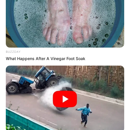
SEGUNDA VUELTA
PRESIDENCIAL
Abelardo de la Espriella se
quedó con Risaralda y
ganó en 10 de sus 14
municipios
BUZZDAY
IVÁN CEPEDA
What Happens After A Vinegar Foot Soak
Elecciones 2026: Iván
Cepeda ganó en Bogotá,
pero perdió en
Cundinamarca
ELECCIONES
Abelardo de la Espriella
arrasa en el Tolima con el
57% de los votos