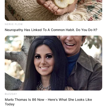
NERVE FLOW
Neuropathy Has Linked To A Common Habit. Do You Do It?
BUZZDAY
Marlo Thomas Is 86 Now - Here's What She Looks Like
Today