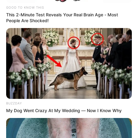
vuelta
GOOD TO KNOW THIS
This 2-Minute Test Reveals Your Real Brain Age - Most
People Are Shocked!
ELECCIONES
PRESIDENCIALES
Abelardo de la Espriella
logró una amplia victoria
en el Huila y superó a
Cepeda por más de
145.000 votos
ABELARDO DE LA ESPRIELLA
¿Cómo votó Santander en
BUZZDAY
la segunda vuelta
My Dog Went Crazy At My Wedding — Now I Know Why
presidencial? Abelardo de
la Espriella se impuso