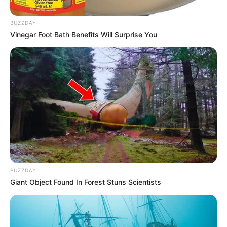
BUZZDAY
Vinegar Foot Bath Benefits Will Surprise You
SEGUNDA VUELTA PRESIDENCIAL
Este es el resultado oficial del
escrutinio de la segunda vuelta de las
elecciones presidenciales 2026
ELECCIONES
Inician horas claves para
el escrutinio: presidente
BUZZDAY
del CNE aclaró qué pasará
Giant Object Found In Forest Stuns Scientists
MOE