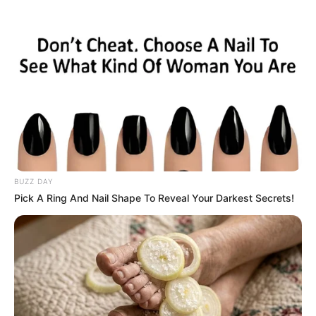
Antioquia vive una jornada
electoral sin incidentes
CARGAR MÁS
TEMAS DESTACADOS
BUZZ DAY
Pick A Ring And Nail Shape To Reveal Your Darkest Secrets!
EMERGENCIAS POR LLUVIAS
FUERTES LLUVIAS
VIA AL LLANO
LIGA BETPLAY
METRO DE MEDELLÍN
CORTES DE LUZ
CORTES DE AGUA
FENÓMENO DEL NIÑO