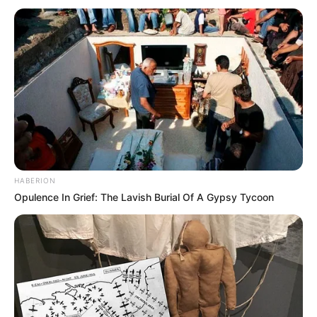
HABERION
Opulence In Grief: The Lavish Burial Of A Gypsy Tycoon