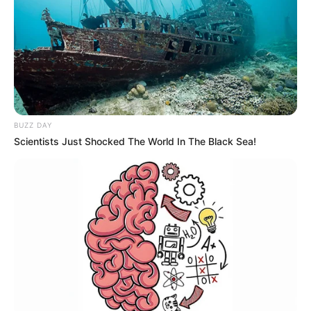
La participación electoral
en Cartagena subió al 57,6
% y superó la de 2022
ELECCIONES
PRESIDENCIALES
BUZZ DAY
Scientists Just Shocked The World In The Black Sea!
Seguridad y vías: primeras
peticiones de empresarios
de Norte de Santander al
presidente electo
REGISTRADURÍA NACIONAL
DEL ESTADO CIVIL
"Fue una participación
histórica": registrador
Hernán Penagos dio
balance de la segunda