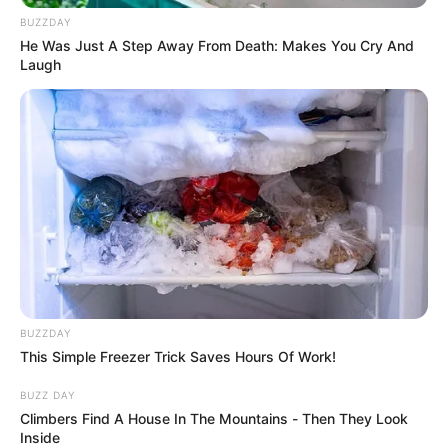
BUZZDAY
He Was Just A Step Away From Death: Makes You Cry And
Laugh
MANIFESTACIONES
🔴 EN VIVO |Desvíos y
cierres por
manifestaciones en
Bogotá: estas son las vías
afectadas
ELECCIONES
PRESIDENCIALES
Elecciones en Colombia:
Abelardo de la Espriella es
BUZZDAY
presidente electo
This Simple Freezer Trick Saves Hours Of Work!
BUZZ DAY
Climbers Find A House In The Mountains - Then They Look
SEGUNDA VUELTA
Inside