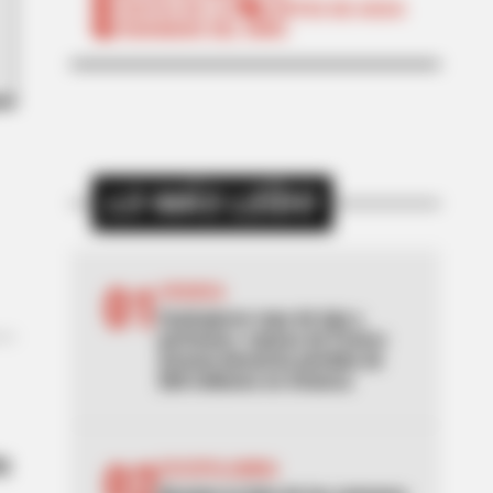
CORTES DE LUZ
CORTES DE AGUA
FENÓMENO DEL NIÑO
LO MÁS LEÍDO
01
AVIANCA
Sustrajeron ropa de lujo y
perfumes: esposa de Franco
Armani denuncia pérdida de
$60 millones en Avianca
iz
02
ESCOPOLAMINA