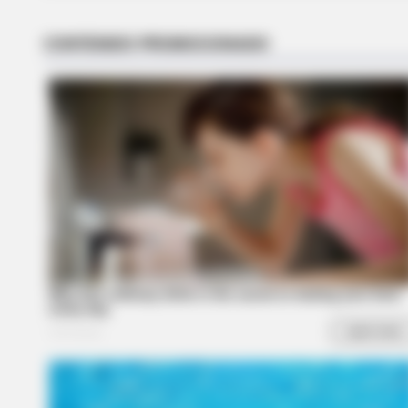
BRAINBERRIES
Tropes Hollywood Invented That 
Nothing To Do With Reality