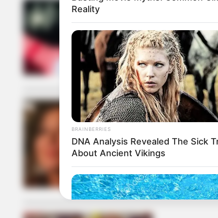
Reality
DEPORTES
Quién es el 
BRAINBERRIES
TELEVISIÓN
DNA Analysis Revealed The Sick T
Confirman se
About Ancient Vikings