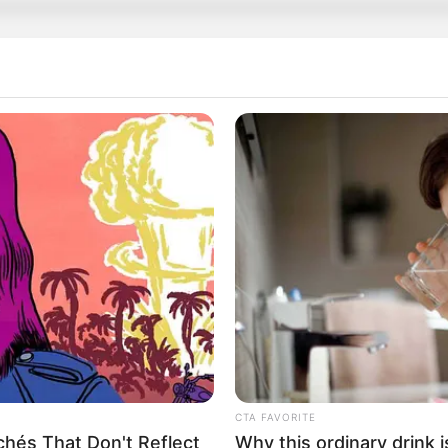
MA
ima estaría saliendo con Alejandro Speitzer, el
curo deseo'
NDEZ
ente Fernández: se revelan nuevas imágenes y
 expectativa
CTA FAVORITE
hés That Don't Reflect
Why this ordinary drink i