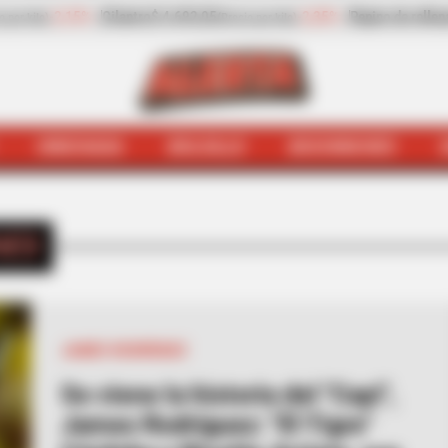
o de rellenar
$ 2.932,20
-13,30%
Zanahoria
$ 1.709,42
(Precio por kilo)
(Precio 
HINCHADA
BOLSILLO
BOCHINCHES
INICIO
Series
IES
JAMES RODRÍGUEZ
Se viene la historia del "Capi",
James Rodríguez: "El Tigre"