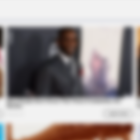
CTA F
Have
Why 
to f
BRAINBERRIES
Take A Look At Demi Moo
Roles