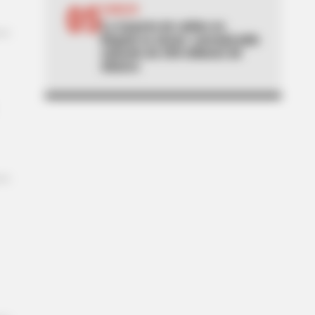
05
CABLES
La mayoría de cables en
Bogotá no sirven: concejal pide
solución de 250 millones de
dólares