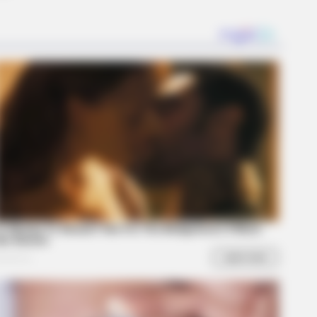
AVORITE
this ordinary drink is the secret
eeling your best every day
re's Most Iconic And Provocative