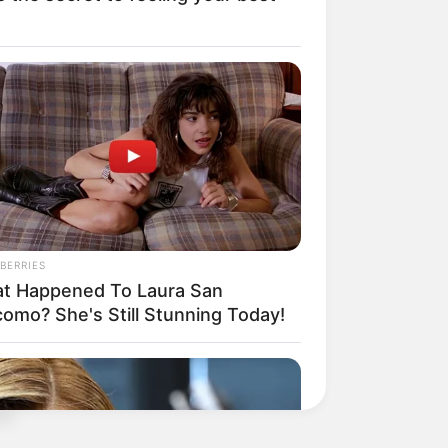
án
BERRIES
t Happened To Laura San
como? She's Still Stunning Today!