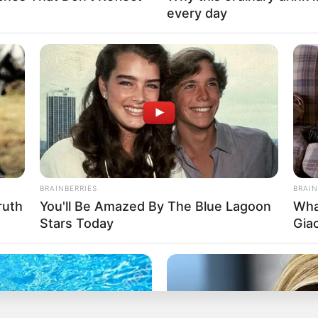
every day
actor que protagonizará bionovela de Rigoberto Ur
BRAINBERRIES
BRAIN
ruth
You'll Be Amazed By The Blue Lagoon
Wha
gunda temporada de 'Emily in Paris'
Stars Today
Gia