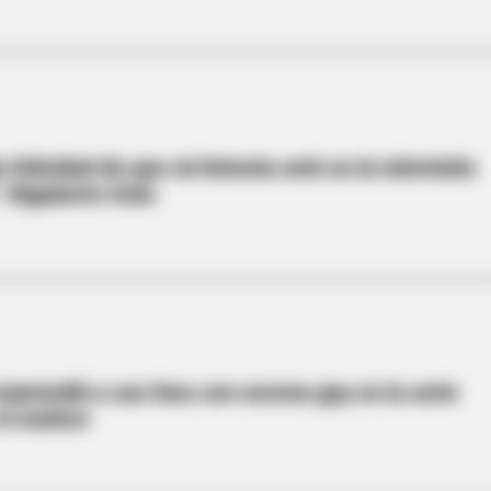
felicidad de que mi historia esté en la televisión
: Rigoberto Urán
rprendió a sus fans con escena gay en la serie
l exótico'