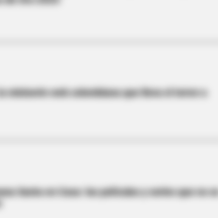
 la miniserie web colombiana que lleva el terror a
na Santa en Casa: las películas y series que no s
r