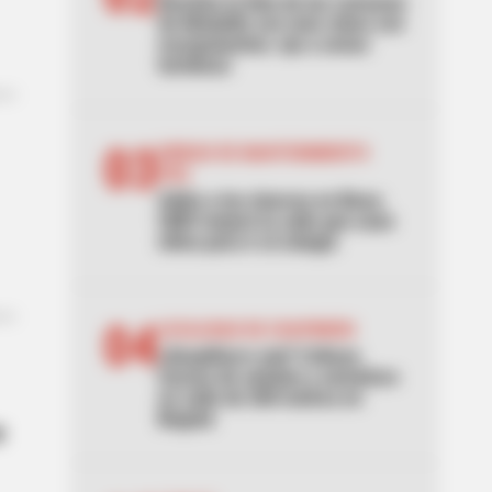
Revelan la lista de las comunas
de Medellín con más robos con
escopolamina: ojo a zonas
turísticas
03
UNIDAD DE MANTENIMIENTO
VIAL
Adiós a los charcos en Bosa:
UMV mejoró la calle que usan
niños para ir al colegio
04
LOCALIDAD DE CHAPINERO
¿Despilfarro vial? Critican
exceso de señales y semáforo
en calle de 200 metros en
Bogotá
e