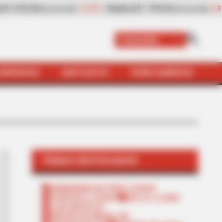
-6,81%
Papaya
$ 2.432,80
+8,97%
Plátano hartón ver
por kilo)
(Precio por kilo)
Colombia
SERVICIOS
QUÉ SUSTO
VIVIR SABROSO
TEMAS DESTACADOS
EMERGENCIAS POR LLUVIAS
FUERTES LLUVIAS
VIA AL LLANO
LIGA BETPLAY
METRO DE MEDELLÍN