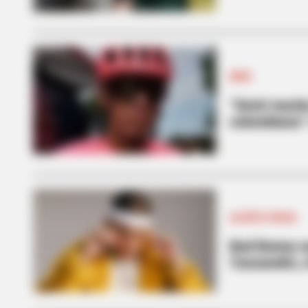
RIGO
“Sentí mucha 
colombiana”
ALERTA PAISA
Bad Bunny so
'Cassandro, e