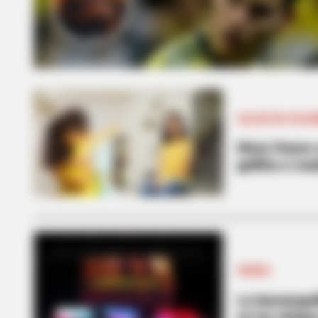
SALUD EN COLO
Mary Hoyos vo
gallina a cua
SERIES
La barranqui
en los Glob