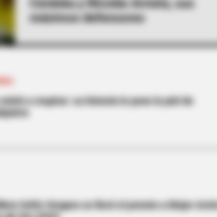
Córdoba y Nicolás Arrieta, sus
máximos defensores
MBIA
lvió a respirar: su historia le pone la piel de
lquiera
llera Sofía Vergara se llevó el premio a Mejor Actr
os de Oro 2025