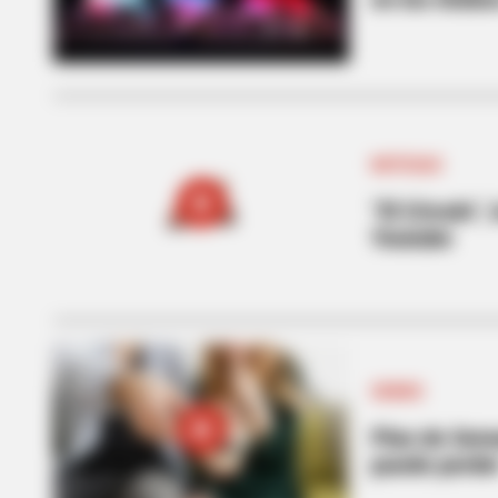
NOTICIAS
“El Círculo”,
Youtube
SERIES
Plan de Sema
puede perde