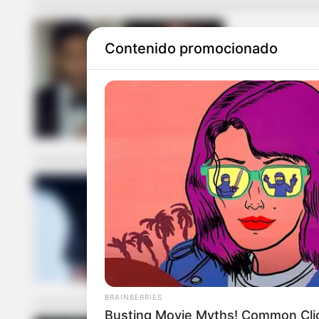
Contenido promocionado
SHANNON DE LI
Shannon de L
actor de 'Os
VICENTE FERNÁ
Serie de Vic
generan gran
BRAINBERRIES
Busting Movie Myths! Common Clic