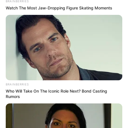
BRAINBERRIES
Watch The Most Jaw‑Dropping Figure Skating Moments
TEMAS DESTACADOS
EMERGENCIAS POR LLUVIAS
FUERTES LLUVIAS
VIA AL LLANO
LIGA BETPLAY
METRO DE MEDELLÍN
CORTES DE LUZ
CORTES DE AGUA
FENÓMENO DEL NIÑO
BRAINBERRIES
Who Will Take On The Iconic Role Next? Bond Casting
Rumors