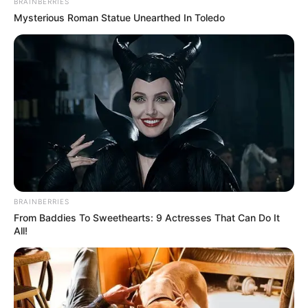
BRAINBERRIES
Mysterious Roman Statue Unearthed In Toledo
BRAINBERRIES
From Baddies To Sweethearts: 9 Actresses That Can Do It
All!