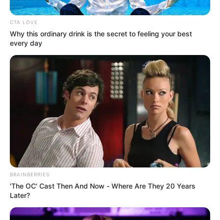
CTA LOVE
Why this ordinary drink is the secret to feeling your best
every day
SERVICIO DE AGUA EN IBAGUÉ
¡Pilas, a guardar agua! IBAL alerta
posibles fallas en el suministro en
Ibagué por fuertes lluvias en el Cañón
del Combeima
IBAL
¿Cómo está el servicio de
agua en Ibagué en medio
BRAINBERRIES
de las fuertes lluvias?
'The OC' Cast Then And Now - Where Are They 20 Years
IBAL responde
Later?