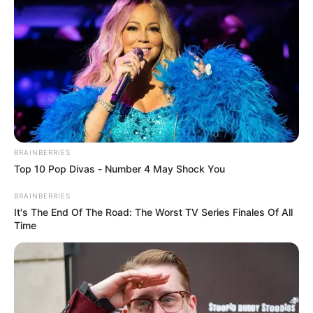
IBAL
Crecen los pagos digitales
del servicio de agua en la
ciudad
IBAL
Intervenciones técnicas
BRAINBERRIES
avanzan para mitigar
riesgos en el sistema de
Top 10 Pop Divas - Number 4 May Shock You
alcantarillado de Ibagué
BRAINBERRIES
It's The End Of The Road: The Worst TV Series Finales Of All
Time
IBAGUÉ
Operación estable de los
sistemas de agua y
alcantarillado se mantiene
en la ciudad