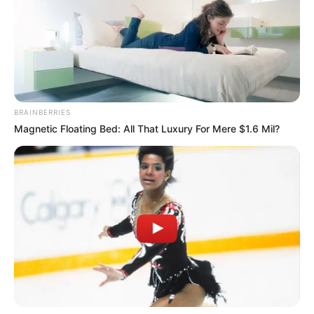
normalidad este miércoles
en Ibagué
SERVICIO DE AGUA
Servicios de acueducto y
alcantarillado operaron
BRAINBERRIES
con normalidad este 6 de
Magnetic Floating Bed: All That Luxury For Mere $1.6 Mil?
diciembre en Ibagué
IBAL
Brigadas atienden daños
puntuales y confirman
operación normal de redes
en Ibagué
CARGAR MÁS