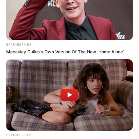
AGUA
Normalidad operativa
marca el servicio de
acueducto y alcantarillado
en Ibagué
BRAINBERRIES
Macaulay Culkin's Own Version Of The New ‘Home Alone’
IBAL
Ibal mantiene operación
regular durante jornada
del 30 de diciembre
IBAL
IBAL mantiene suministro
estable pese a incremento
BRAINBERRIES
de demanda en