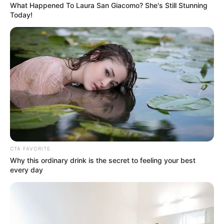
What Happened To Laura San Giacomo? She's Still Stunning
temporada turística
Today!
IBAL
Servicio de acueducto y
alcantarillado opera con
normalidad en Ibagué
IBAL
Jornada interna suspende
atención presencial este
CTA FAVORITE
viernes en Ibagué
Why this ordinary drink is the secret to feeling your best
every day
IBAL
El servicio de acueducto y
alcantarillado operó con