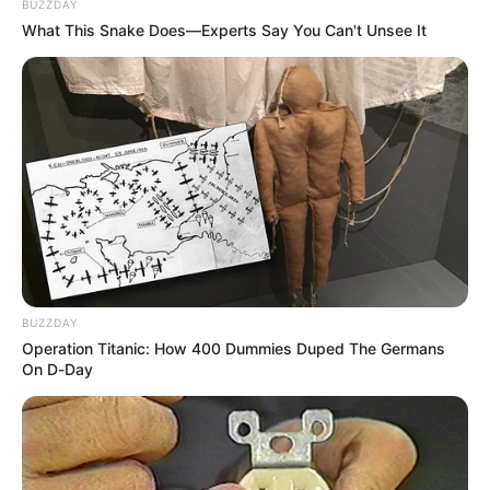
BUZZDAY
El 4 de octubre será el
What This Snake Does—Experts Say You Can't Unsee It
Simulacro Nacional de
Respuesta a Emergencias
2023
CARGAR MÁS
TEMAS DESTACADOS
BUZZDAY
EMERGENCIAS POR LLUVIAS
Operation Titanic: How 400 Dummies Duped The Germans
FUERTES LLUVIAS
VIA AL LLANO
On D-Day
LIGA BETPLAY
METRO DE MEDELLÍN
CORTES DE LUZ
CORTES DE AGUA
FENÓMENO DEL NIÑO