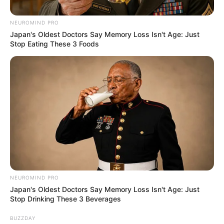
NEUROMIND PRO
Japan's Oldest Doctors Say Memory Loss Isn't Age: Just
Stop Eating These 3 Foods
TRANSMILENIO
Persecución de película de un
TransMilenio; esto fue lo que pasó en
realidad
SIMULACRO
Galán dio balance del
simulacro en Bogotá:
NEUROMIND PRO
"Estar preparados salva
Japan's Oldest Doctors Say Memory Loss Isn't Age: Just
vidas"
Stop Drinking These 3 Beverages
BUZZDAY