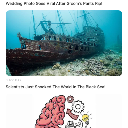
NORTE DE SANTANDER
Wedding Photo Goes Viral After Groom's Pants Rip!
Ocaña se sumó al
Simulacro Nacional de
Emergencias
CRUZ ROJA
Norte de Santander se une
al Simulacro Nacional
BUZZ DAY
Scientists Just Shocked The World In The Black Sea!
SIMULACRO
Así será el Simulacro