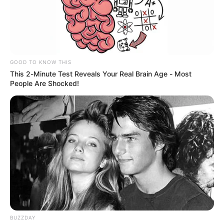
Distrital en Bogotá:
horario, medidas y
recomendaciones
SIMULACRO DE EVACUACIÓN
GOOD TO KNOW THIS
This 2-Minute Test Reveals Your Real Brain Age - Most
Transmilenio se une al
People Are Shocked!
simulacro distrital y
también cerrará
estaciones
NOTICIAS SOLEDAD
En Soledad se realizará
primer simulacro Natech
con la metodología Apell
SIMULACRO
BUZZDAY