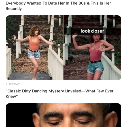
Everybody Wanted To Date Her In The 80s & This Is Her
Transmilenio lo confirmó:
Recently
Túnel de Ricaurte estará
cerrado por largo tiempo
SIMULACRO
Con éxito se vivió el
Simulacro Nacional de
Respuesta a Emergencias
por Incendios en María la
Baja
BUZZDAY
“Classic Dirty Dancing Mystery Unveiled—What Few Ever
SIMULACRO
Knew"
Barranquilla se prepara
para el Simulacro Nacional
de Respuesta a
Emergencias 2024