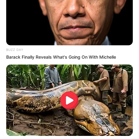
SIMULACRO
Hoy se llevará a cabo un
simulacro de emergencia
BUZZ DAY
en el aeropuerto de
Medellín
Barack Finally Reveals What's Going On With Michelle
NOTICIAS ANTIOQUIA
Este jueves se realizará un
simulacro de emergencia
en Hidroituango
ATLÁNTICO