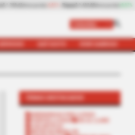
artón verde
$ 2.057,25
-4,09%
plátano hartón verde
$ 1.746,3
(Precio por kilo)
Colombia
SERVICIOS
QUÉ SUSTO
VIVIR SABROSO
TEMAS DESTACADOS
EMERGENCIAS POR LLUVIAS
FUERTES LLUVIAS
VIA AL LLANO
LIGA BETPLAY
METRO DE MEDELLÍN