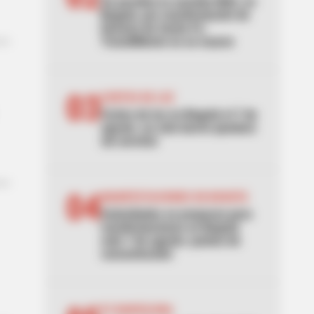
Se paraliza la avenida NQS, en
Bogotá, por manifestación de
hinchas de Santa Fe:
TransMilenio no se mueve
03
CORTES DE LUZ
Cortes de luz en Bogotá el 7 de
agosto: un solo barrio quedará
sin servicio
04
MANIFESTACIONES EN BOGOTÁ
Autoridades se preparan para
manifestaciones en Bogotá
este 7 de agosto: puntos de
concentración
FC BARCELONA