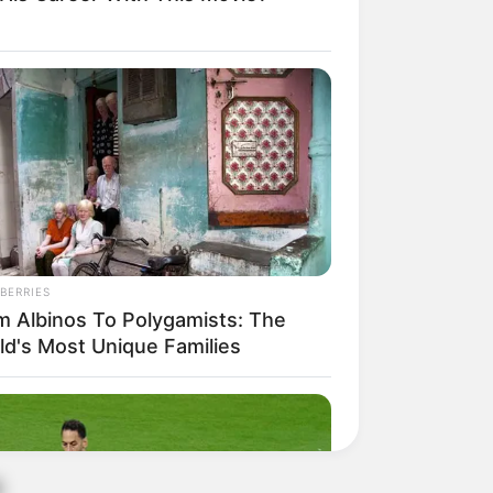
BERRIES
m Albinos To Polygamists: The
ld's Most Unique Families
á