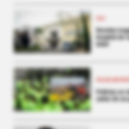
CALI
Revelan trag
hospital de C
bebé
POLICÍA METRO
Policías se 
saltar de un