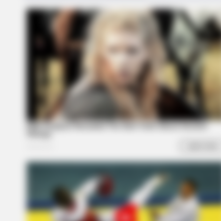
BRAINBERRIES
Did You Notice How Natural Simba’
Movements Looked In The Movie?
BRAINBERRIES
Enter A World Of Weirdness: 8 Ho
Nobody Dies