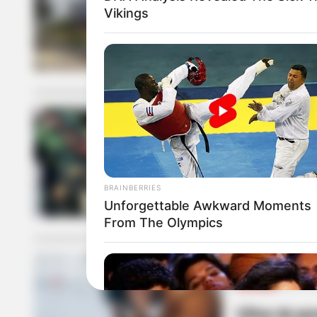
Vikings
Encuentran s
autoridades 
SUICIDIO
Policía se vi
'autoeliminar
BRAINBERRIES
Unforgettable Awkward Moments
From The Olympics
SUICIDIO
Cifras de pe