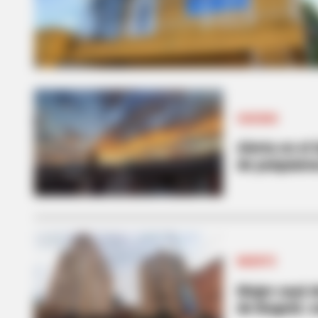
SUICIDIO
Alerta en el
de psiquiatra
MUERTE
Mujer cayó d
de Bogotá: e