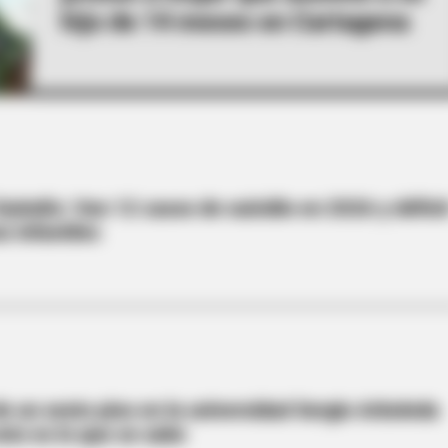
hijo de 14 meses en Cartagena
 Quindío: Van 12 casos de suicidio en 2026 y défici
s infantiles
e un sexto piso en la universidad Sergio Arboleda
sto es lo que se sabe