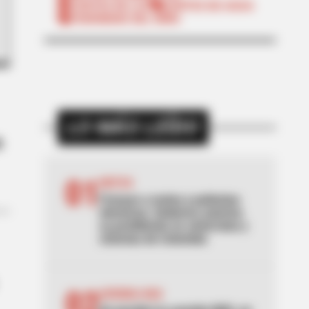
CORTES DE LUZ
CORTES DE AGUA
FENÓMENO DEL NIÑO
LO MÁS LEÍDO
t
01
MOTOS
Frenazo a motos y patinetas
eléctricas: Gobierno autoriza
su prohibición en ciclorrutas y
ciclovías de Colombia
02
AVENIDA NQS