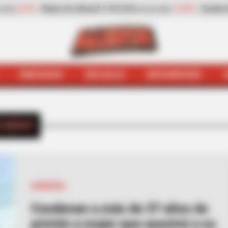
42
-6,81%
Papaya
$ 2.432,80
+8,97%
Plátano h
(Precio por kilo)
(Precio por kilo)
HINCHADA
BOLSILLO
BOCHINCHES
INICIO
Suicidio
CIDIO
HOMICIDA
Condenan a más de 37 años de
prisión a mujer que asesinó a su