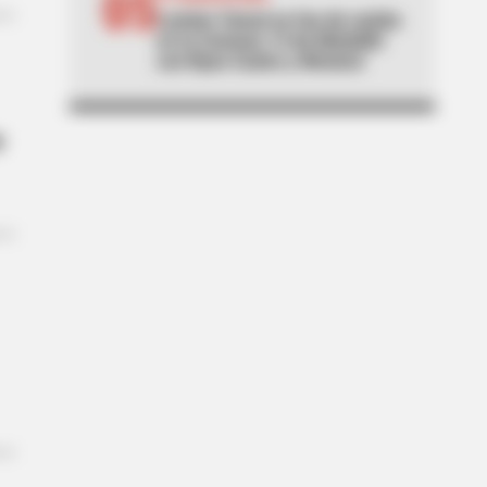
05
Lamine Yamal se fue de rumba
en la Comuna 13 de Medellín
con Ryan Castro y Westcol
u