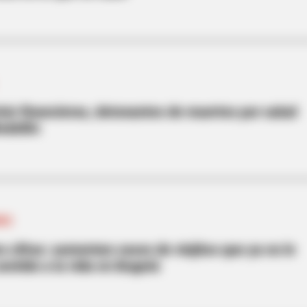
isis financieras, detonantes de muertes por salud
edellín
RES
 cifras: aumentan casos de viejitos que ya no le
entido a la vida en Bogotá