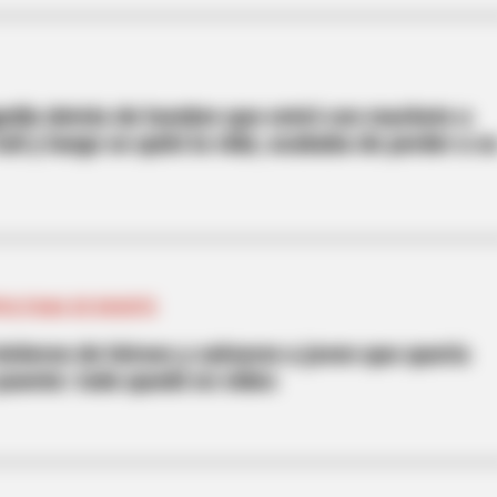
edia detrás de hombre que entró con machete a
ali y luego se quitó la vida; acababa de perder a s
POLITANA DE BOGOTÁ
vistieron de héroes y salvaron a joven que quería
 puente: todo quedó en video