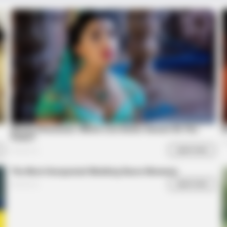
BRAINBERRIES
BRAIN
s
From Baddies To Sweethearts: These
Her 
9 Actresses Can Do It All
Be 
rror Movies Where
BRAINBERRIES