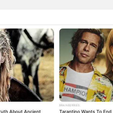
 los hombres también son víctimas de violencia de
 los que más se quitan la vida
UENDAMA
 que esconde el Salto del Tequendama: voces,
n abismo que no perdona
BRAINBERRIES
ruth About Ancient
Tarantino Wants To End 