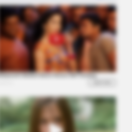
BERRIES
Story Isn't What You Think—You''ll
Surprised