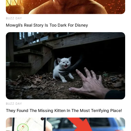
BUZZ DAY
SUPERMÁN LÓPEZ
Mowgli’s Real Story Is Too Dark For Disney
Michael Mattews ganó la
tercera etapa del Giro de
Italia 2023
TEAM MEDELLÍN
Superman López es el
nuevo campeón del Tour
de Catamarca
BUZZ DAY
They Found The Missing Kitten In The Most Terrifying Place!
TEAM MEDELLÍN