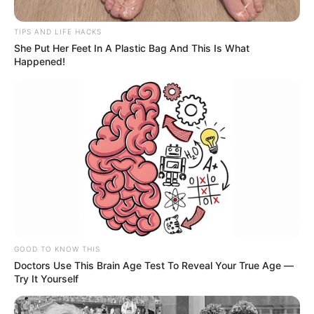
TIPS AND LIFE HACKS
She Put Her Feet In A Plastic Bag And This Is What
Happened!
SUPERMÁN LÓPEZ
Superman López podría ser retirado
del ciclismo de por vida: Nueva
evidencia en su contra
SUPERMÁN LÓPEZ
Robaron en Boyacá a
Superman López: Le
GOOD TO KNOW THIS
quitaron la camioneta y
Doctors Use This Brain Age Test To Reveal Your True Age —
dinero en efectivo
Try It Yourself