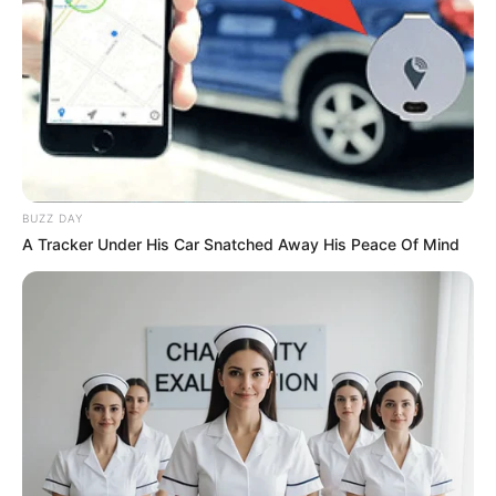
[Foto] Mala para
Superman López; se cayó
en el Tour de Gila y se
retiró de la carrera
SUPERMÁN LÓPEZ
'Superman' López se
quedó con la primera
BUZZ DAY
etapa del Tour of the Gila
A Tracker Under His Car Snatched Away His Peace Of Mind
en Estados Unidos
TEAM MEDELLÍN
[Fotos] Superman López
estrena maillot: el
uniforme que usará como
campeón nacional de
contrarreloj