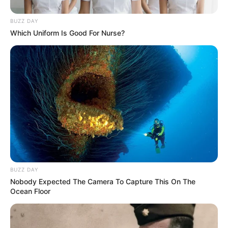
BUZZ DAY
SUPERMÁN LÓPEZ
Which Uniform Is Good For Nurse?
No habrá ciclovía, pero
podrán ver volar a
'Supermán' por la Quinta,
entre otros planes
SUPERMÁN LÓPEZ
Miguel Ángel 'Supermán'
López voló otra vez en la
vuelta al Tolima
BUZZ DAY
Nobody Expected The Camera To Capture This On The
Ocean Floor
VUELTA AL TOLIMA