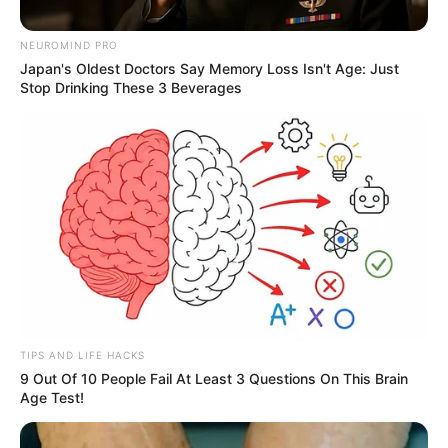
NEUROMIND PRO
Japan's Oldest Doctors Say Memory Loss Isn't Age: Just
Stop Drinking These 3 Beverages
TELEMEDELLÍN
Procuraduría reveló la lista de los 26
“medios fake” que involucran a
exdirectivos de Telemedellín
NOTICIAS MEDELLÍN
Procuraduría investiga a
tres exgerentes de
Telemedellín y
TIPS AND LIFE HACKS
exsecretario de
9 Out Of 10 People Fail At Least 3 Questions On This Brain
Comunicaciones de
Age Test!
Quintero