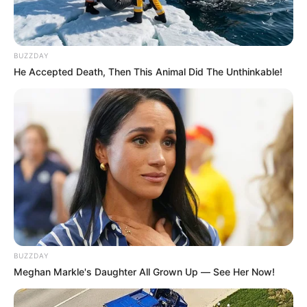
de Medellín en líos con la
Procuraduría por contratos
con la Universidad
Nacional y Telemedellín
BUZZDAY
He Accepted Death, Then This Animal Did The Unthinkable!
NOTICIAS MEDELLÍN
Procuraduría y Fiscalía
inspeccionaron el canal
Telemedellín
NOTICIAS MEDELLÍN
La Personería visitó
Telemedellín para
BUZZDAY
investigar presuntos
Meghan Markle's Daughter All Grown Up — See Her Now!
"contratos corbata"