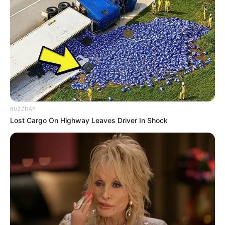
NOTICIAS MEDELLÍN
Telemedellín dice que
pagó por los derechos
musicales para una serie
sobre la vida de Darío
Gómez
NOTICIAS MEDELLÍN
BUZZDAY
Lost Cargo On Highway Leaves Driver In Shock
Contraloría indagará si hay
irregularidades en
contratación en
Telemedellín en los
últimos cuatro años
DANIEL QUINTERO CALLE
Estalla escándalo en