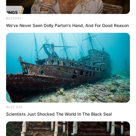
Medellín por contratos de
la Alcaldía en pauta
publicitaria
BUZZDAY
We’ve Never Seen Dolly Parton's Hand, And For Good Reason
NOTICIAS ANTIOQUIA
Gerentes nombran sus
directores de noticias en
Telemedellín: Alcalde
Daniel Quintero
ALERTA PAISA
Flip rechazó despido del
BUZZ DAY
periodista Hernán Muñoz
Scientists Just Shocked The World In The Black Sea!
de Telemedellín