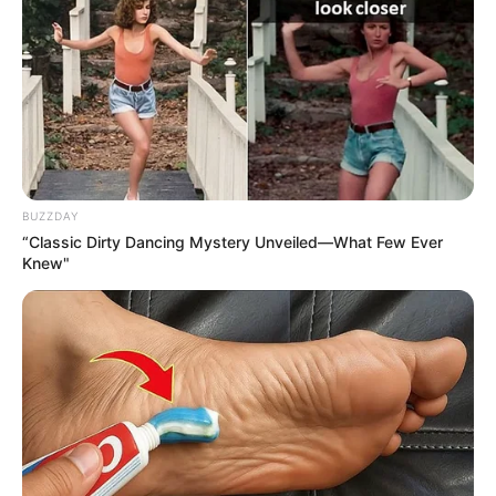
NOTICIAS ANTIOQUIA
Polémico despido en
Telemedellín: Hernán
Muñoz "no se ajustó a los
cambios: gerente del
canal
BUZZDAY
CARGAR MÁS
“Classic Dirty Dancing Mystery Unveiled—What Few Ever
Knew"
TEMAS DESTACADOS
EMERGENCIAS POR LLUVIAS
FUERTES LLUVIAS
VIA AL LLANO
LIGA BETPLAY
METRO DE MEDELLÍN
CORTES DE LUZ
CORTES DE AGUA
FENÓMENO DEL NIÑO