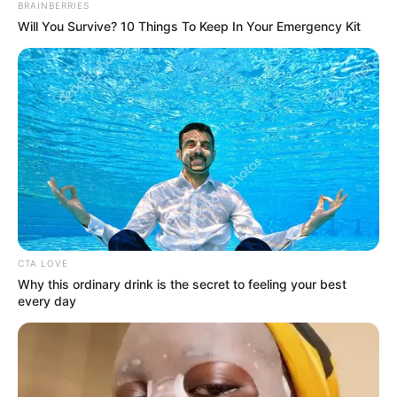
IDEAM
BRAINBERRIES
Will You Survive? 10 Things To Keep In Your Emergency Kit
¿Lluvia o sol? Ideam
reveló cómo estará el
clima en Cartagena y
Bolívar durante julio
TEMPORADA SECA
¡Qué calor!
Barrancabermeja, en
alerta por altas
temperaturas y llegada de
una intensa temporada
CTA LOVE
seca
Why this ordinary drink is the secret to feeling your best
every day
CARTAGENA
¿Adiós a las altas
temperaturas? Ideam