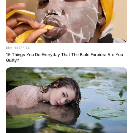
entrega un nuevo
pronóstico para Cartagena
CLIMA
Clima en Cartagena para
el mes de junio: ¿seguirán
BRAINBERRIES
las altas temperaturas o
15 Things You Do Everyday That The Bible Forbids: Are You
llegarán las lluvias?
Guilty?
LLUVIAS
¿Cuándo comenzarán las
lluvias en Cartagena? Esto
dice el IDEAM sobre el fin
de los días sofocantes
FENÓMENO