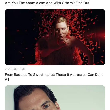
INCENDIOS FORESTALES
Are You The Same Alone And With Others? Find Out
Incendio forestal en
Charta (Santander)
completa cuatro días
activo: apoyo aéreo no
logró controlar las llamas
INCENDIOS FORESTALES
Tolima está que arde: más
de 10 incendios activos y
riesgo de que se desborde
BRAINBERRIES
el sistema de gestión del
From Baddies To Sweethearts: These 9 Actresses Can Do It
riesgo
All
INCENDIOS FORESTALES
Grave incendio en
Engativá: bomberos de