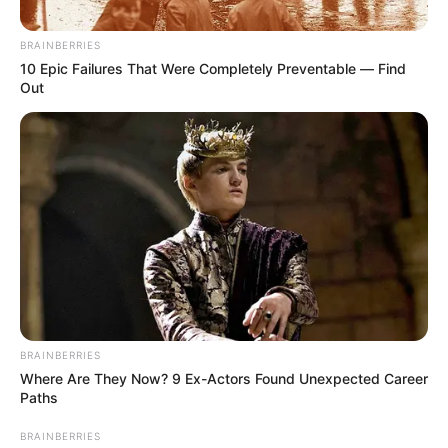
BRAINBERRIES
10 Epic Failures That Were Completely Preventable — Find
Out
ALTAS TEMPERATURAS
El Tolima se está asando: los
municipios que han superado los 40 °C
de temperatura
INCENDIOS FORESTALES
Misión cumplida en
Santander: logran liquidar
el voraz incendio forestal
BRAINBERRIES
que arrasó 120 hectáreas
Where Are They Now? 9 Ex-Actors Found Unexpected Career
en Charta
Paths
BRAINBERRIES