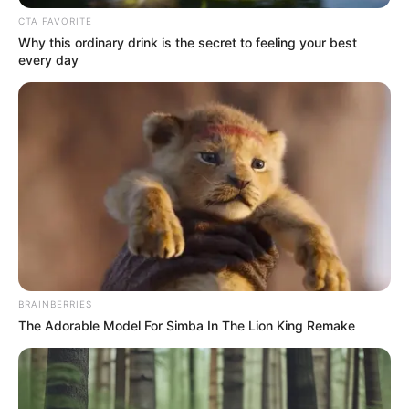
Santander pasa de las
CTA FAVORITE
lluvias al calor y extiende
Why this ordinary drink is the secret to feeling your best
calamidad pública por
every day
posibles afectaciones
climáticas
CARGAR MÁS
TEMAS DESTACADOS
EMERGENCIAS POR LLUVIAS
BRAINBERRIES
FUERTES LLUVIAS
VIA AL LLANO
The Adorable Model For Simba In The Lion King Remake
LIGA BETPLAY
METRO DE MEDELLÍN
CORTES DE LUZ
CORTES DE AGUA
FENÓMENO DEL NIÑO