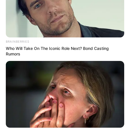
Bogotá y alrededores
atendieron la emergencia
hasta tarde en la noche
INCENDIOS FORESTALES
BRAINBERRIES
El fenómeno de El Niño
Who Will Take On The Iconic Role Next? Bond Casting
amenaza a Risaralda: se
Rumors
registra el primer gran
incendio de la temporada
INCENDIO
Alerta roja en el Huila: los
municipios bajo amenaza
crítica por extremas
temperaturas e incendios