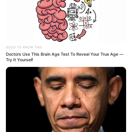
tendrá mega obra
ACCIDENTE DE TRÁNSITO
Fatal accidente en
Soledad: motociclista
GOOD TO KNOW THIS
murió arrollado por bus
Doctors Use This Brain Age Test To Reveal Your True Age —
interdepartamental
Try It Yourself
CARROS ELÉCTRICOS
Parqueo gratis en Bogotá:
carros eléctricos también
se podrán cargar
CÓRDOBA