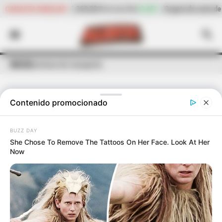
+0,48%
Cogote de carne de res
$ 23.158,40
-2,15%
Cil
CANASTA FAMILIAR
r kilo)
(Precio por kilo)
INICIO
terminal de transporte
Contenido promocionado
ÚLTIMAS NOTICIAS
DE
TERMINAL DE TRANSPORTE
BUZZ DAY
She Chose To Remove The Tattoos On Her Face. Look At Her
Now