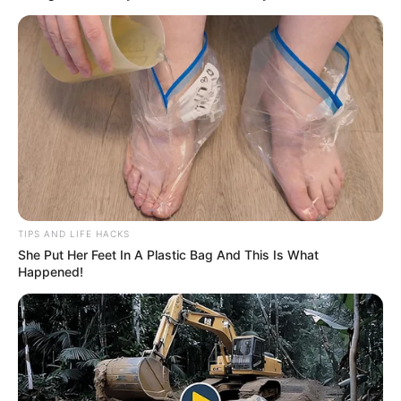
OPERATIVO POLICIAL
Olfato canino frenó
cargamento de droga
oculto en un bus
intermunicipal en
Barranquilla
MASCOTAS EN BOGOTÁ
Viajar con mascota desde
Bogotá tiene reglas: evite
TIPS AND LIFE HACKS
líos en el Terminal de
She Put Her Feet In A Plastic Bag And This Is What
Transportes
Happened!
PARQUEADERO
Terminal regala
parqueadero: condiciones
pa estacionar gratis