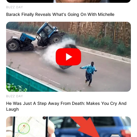
Terminal de Transportes
BUZZ DAY
de Montería ha recibido
cerca de 200.000
Barack Finally Reveals What's Going On With Michelle
pasajeros en fin de año
CARGAR MÁS
TEMAS DESTACADOS
EMERGENCIAS POR LLUVIAS
BUZZ DAY
FUERTES LLUVIAS
VIA AL LLANO
He Was Just A Step Away From Death: Makes You Cry And
LIGA BETPLAY
METRO DE MEDELLÍN
Laugh
CORTES DE LUZ
CORTES DE AGUA
FENÓMENO DEL NIÑO