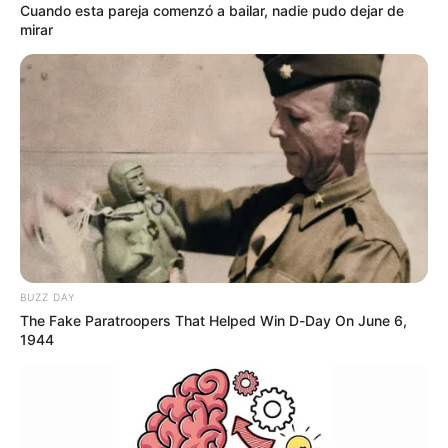
ESTAFA
Cuando esta pareja comenzó a bailar, nadie pudo dejar de
mirar
¡Pilas si se va de viaje!
Estafadores están
tumbando a la gente por
WhatsApp
TERMINAL DE TRANSPORTE
Incautan 7 kilos de
marihuana durante
controles intermunicipales
en Terminal de
Transportes de
BUZZ DAY
Barranquilla
The Fake Paratroopers That Helped Win D-Day On June 6,
1944
SENA
Sena estrenará sede en
Tunja: antiguo terminal