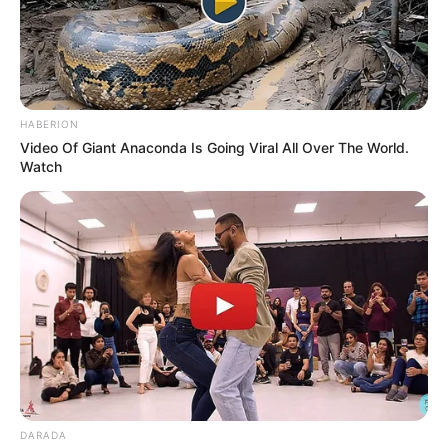
mientras come
OPERATIVO
Autoridades en
HABERION
Barranquilla intervienen
Video Of Giant Anaconda Is Going Viral All Over The World.
en terminales para frenar
Watch
explotación sexual y
comercial de menores
TERMINAL DE BOGOTÁ
Terminal de Transportes
de Bogotá avisa a viajeros:
no están vendiendo
tiquetes hacia varios
destinos
DARADA