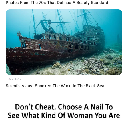
más de 4 mil gramos de
Photos From The 70s That Defined A Beauty Standard
base de coca
MARIHUANA
Allanamiento en Prado
permitió la captura de
"Ramón"
BUZZ DAY
Scientists Just Shocked The World In The Black Sea!
CARGAR MÁS