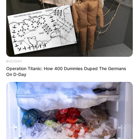
ESTUPEFACIENTES
Lo encontraron
comercializando basuco
en el Eduardo Santos
BUZZDAY
Operation Titanic: How 400 Dummies Duped The Germans
CÁRCEL
On D-Day
Atacó a golpes a la Policía
para evitar ser capturado
en Nueva Castilla
ESTUPEFACIENTES