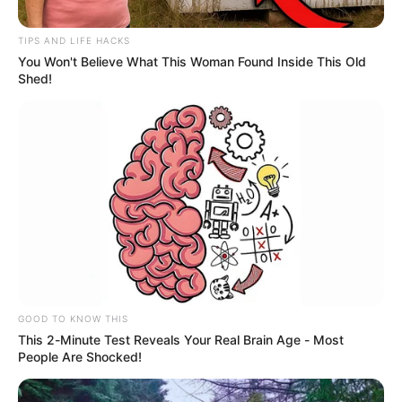
TIPS AND LIFE HACKS
You Won't Believe What This Woman Found Inside This Old
Shed!
MICROTRÁFICO
Una nariñense fue capturada con 16
panelas de marihuana en Cajamarca
MARIHUANA
Cogieron en Mariquita a
un joven por llevar 500
GOOD TO KNOW THIS
dosis de marihuana
This 2-Minute Test Reveals Your Real Brain Age - Most
People Are Shocked!