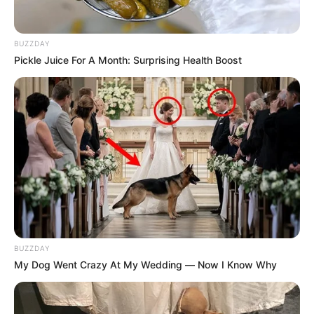
a ser capturada por el
delito de fuga de presos
BUZZDAY
Pickle Juice For A Month: Surprising Health Boost
COLEGIOS
A la cárcel integrantes de
la banda "Los del Callejón"
MELGAR
Cayeron en Melgar
BUZZDAY
presuntos expendedores
My Dog Went Crazy At My Wedding — Now I Know Why
de cocaína