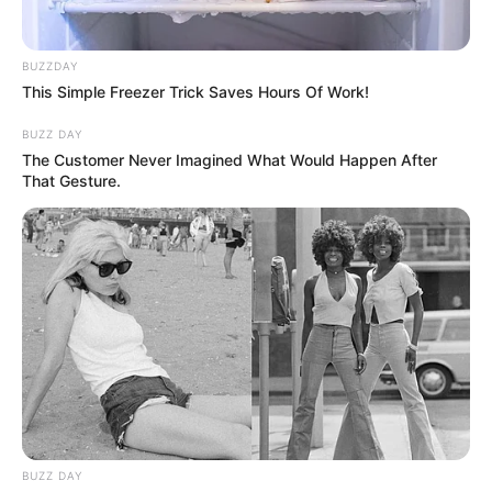
Pretendía comercializar
cocaína en el barrio Jardín
Santander
BUZZDAY
This Simple Freezer Trick Saves Hours Of Work!
BUZZ DAY
The Customer Never Imagined What Would Happen After
MARIHUANA
That Gesture.
Capturan a "El Enano" por
transportar en un taxi un
bloque de marihuana
ESTUPEFACIENTES
Transportaba en maletas
BUZZ DAY