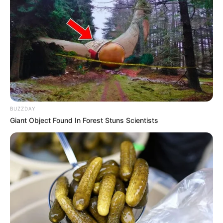
HURTO
Cayó por quinta vez a alias
César en el norte del
Tolima
BUZZDAY
CHAPARRAL
Giant Object Found In Forest Stuns Scientists
Capturado en Chaparral
llevado base de coca y
cartuchos para revolver
FUGA DE PRESOS
No perdió la sonrisa pese