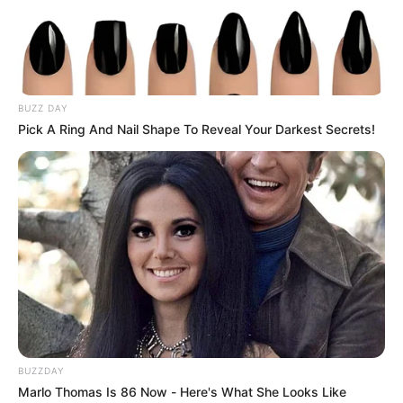
TEMAS DESTACADOS
EMERGENCIAS POR LLUVIAS
FUERTES LLUVIAS
VIA AL LLANO
LIGA BETPLAY
METRO DE MEDELLÍN
CORTES DE LUZ
CORTES DE AGUA
BUZZ DAY
FENÓMENO DEL NIÑO
Pick A Ring And Nail Shape To Reveal Your Darkest Secrets!
BUZZDAY
Marlo Thomas Is 86 Now - Here's What She Looks Like