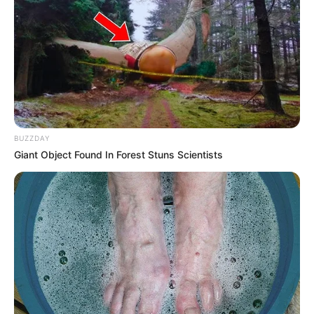
IBAGUÉ
Tragedia en la Capital
Musical: convocan a la
solidaridad por más de
100 familias que lo
perdieron todo
BUZZDAY
EMERGENCIAS POR LLUVIAS
Giant Object Found In Forest Stuns Scientists
En Medellín extrajeron 6
volquetas de basura de las
quebradas tras la
emergencia en la que
murió un niño de 5 años
SOLDADOS
Antioquia despide a