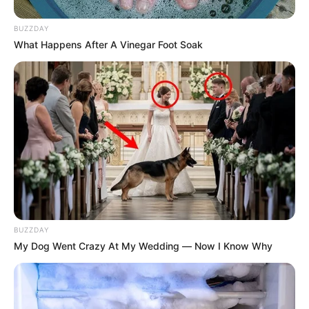
Benjamín Esteban Pérez
Torres, soldado paisa
BUZZDAY
fallecido en el Putumayo
What Happens After A Vinegar Foot Soak
VALLE DEL CAUCA
Minuto a minuto de la
tragedia en Yumbo que
dejó una mujer muerta
ALERTA PAISA
Dos guardianes del INPEC
murieron en grave
BUZZDAY
accidente de moto en El
My Dog Went Crazy At My Wedding — Now I Know Why
Poblado
SAN ROQUE - ANTIOQUIA