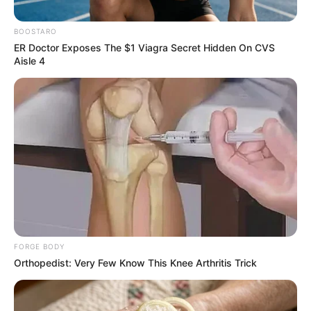
BOOSTARO
ER Doctor Exposes The $1 Viagra Secret Hidden On CVS
Aisle 4
VENEZUELA
"Es muy difícil no ponerse en los
zapatos de las personas afectadas": el
relato de un rescatista ibaguereño en
Venezuela
TERREMOTO
Así es la heroica labor de
los rescatistas
FORGE BODY
colombianos en
Orthopedist: Very Few Know This Knee Arthritis Trick
Venezuela: "encontrar a
alguien es un bálsamo"