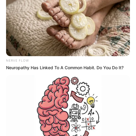
TRAGEDIA
Emergencia en Girón:
senderista falleció luego
de caer en el Cañón de las
Iguanas
TRAGEDIA
NERVE FLOW
Neuropathy Has Linked To A Common Habit. Do You Do It?
Dolor en Santander tras
confirmarse la muerte de
Mayra Carvajal, mamá del
niño que sí alcanzó a ser
salvado de escombros en
Venezuela
CALDAS
Dos mineros murieron