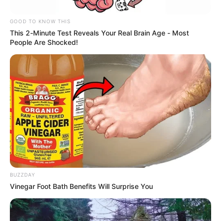
sepultados por el colapso
de un socavón en
GOOD TO KNOW THIS
Marmato, Caldas
This 2-Minute Test Reveals Your Real Brain Age - Most
People Are Shocked!
POPAYÁN
Monster Truck que
atropelló a una multitud en
Popayán también se llevó
por delante los hospitales
de la ciudad
AIR-E
Cable suelto en plena calle
BUZZDAY
de Barranquilla causa
Vinegar Foot Bath Benefits Will Surprise You
tragedia: joven muere
electrocutado