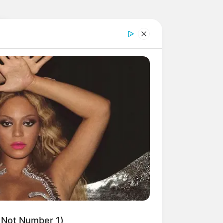
 Not Number 1)