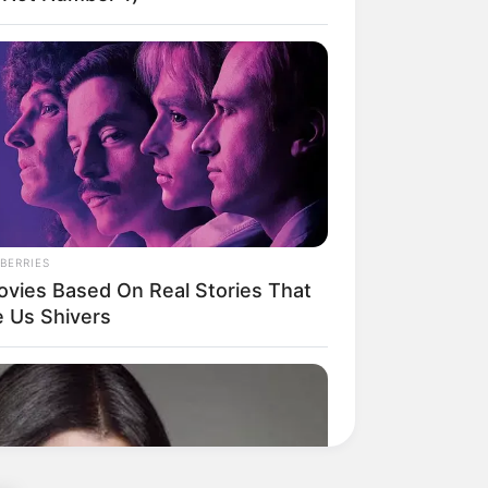
BERRIES
ovies Based On Real Stories That
e Us Shivers
la