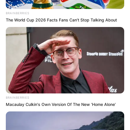
BRAINBERRIES
The World Cup 2026 Facts Fans Can't Stop Talking About
INTOLERANCIA
Un video la delató: mató a su novio
prendiéndole fuego mientras dormía
en Medellín
CONDENA
¡Condena por recursos de
la niñez! Exalcalde de
BRAINBERRIES
Ciénaga, Magdalena,
Macaulay Culkin's Own Version Of The New ‘Home Alone’
pagará 8 años de prisión
NOTICIAS MEDELLÍN