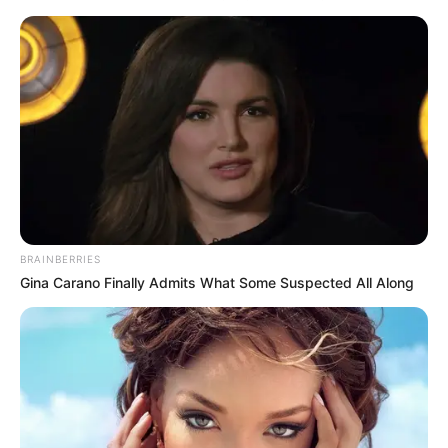
cárcel para cinco
procesados por abuso a
menor, narcotráfico y
porte de armas
NOTICIAS MEDELLÍN
Judicializan a pareja por el
homicidio de un joven en
bus de Medellín
BRAINBERRIES
Gina Carano Finally Admits What Some Suspected All Along
QUIBDÓ - CHOCÓ
Fiscalía acusa a exalcalde
de Quibdó por presuntas
irregularidades en
contrato de aseo por
$1.568 millones