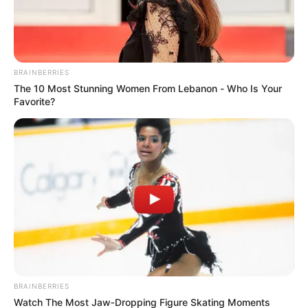
MALTRATO ANIMAL
Perrito murió mientras lo
bañaban: denuncian
BRAINBERRIES
presunta negligencia en
The 10 Most Stunning Women From Lebanon - Who Is Your
Caldas, Antioquia
Favorite?
JUDICIALIZACIÓN
Cayó el tercer implicado
en la desaparición del
ingeniero forestal Andrés
Camilo Peláez
CAPTURAS
Golpes a la criminalidad
BRAINBERRIES
en Norte de Santander:
Watch The Most Jaw‑Dropping Figure Skating Moments