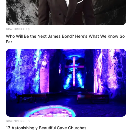
BRAINBERRIES
Who Will Be the Next James Bond? Here's What We Know So
Far
BRAINBERRIES
17 Astonishingly Beautiful Cave Churches