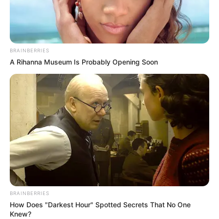
FISCAL
¿Frenazo a la lucha contra
las bandas? Denuncian el
retiro de siete fiscales
BRAINBERRIES
clave en Medellín
A Rihanna Museum Is Probably Opening Soon
JUDICIALIZACIÓN
Los detalles revelados por
la Fiscalía sobre la
desaparición de Andrés
Camilo Peláez Yepes
CONDUCTORES BORRACHOS
BRAINBERRIES
¡Conductor que atropelló a
Wilfreth Aguilera bebió
How Does "Darkest Hour" Spotted Secrets That No One
sus orines para engañar la
Knew?