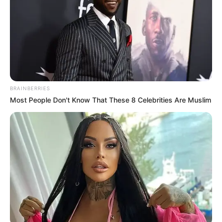
historia
VIDEOJUEGOS
¿Cuáles son los mejores
cómics gratis del 2022?
BRAINBERRIES
Most People Don't Know That These 8 Celebrities Are Muslim
APARTAMENTEROS
Amordazaron a dos niños
de 7 y 8 años por robar
una consola de video
juegos en Medellín
VIDEOJUEGOS