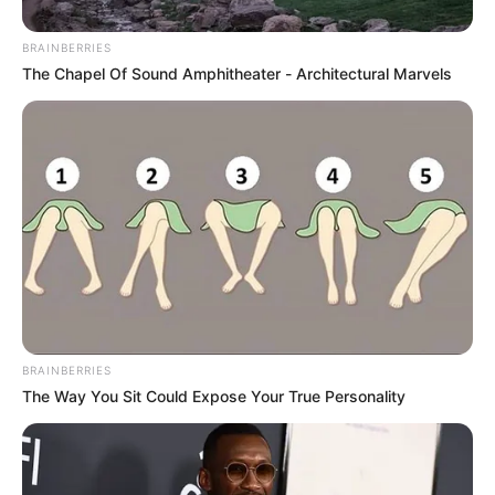
ALERTA PAISA
BRAINBERRIES
The Chapel Of Sound Amphitheater - Architectural Marvels
Día del Gamer: Los 10
videojuegos más vendidos
en línea en Colombia
TECNOLOGÍA
Gamers están felices con
celular que es 'una bestia'
para jugar y no 'pela' el
bolsillo
BRAINBERRIES
The Way You Sit Could Expose Your True Personality
VIDEOJUEGOS
Top 10 de los videojuegos
más legendarios de la