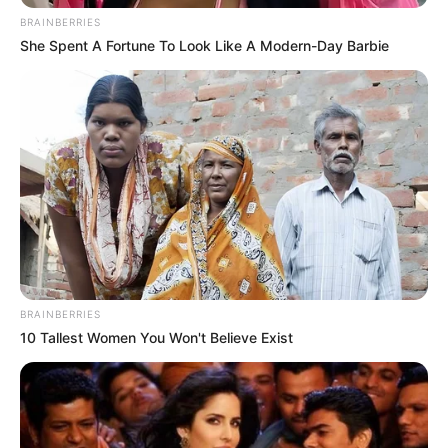
Gobernación del Atlántico
BRAINBERRIES
le apuesta a formar niños
She Spent A Fortune To Look Like A Modern-Day Barbie
para la creación de
videojuegos
ALERTA PAISA
El famoso gamer ‘Lawler’,
reveló su verdadero rostro
a sus seguidores
BRAINBERRIES
10 Tallest Women You Won't Believe Exist
ALERTA PAISA
[VIDEO] EA revela las
tráiler y novedades que
tendrá FIFA 22