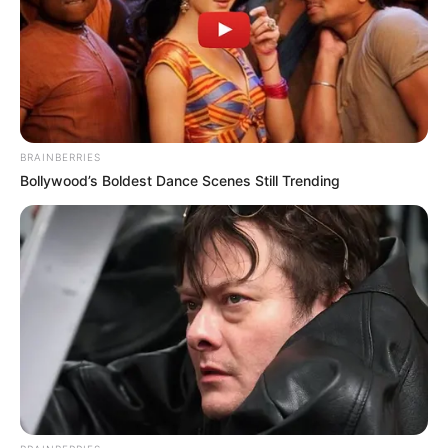
CARGAR MÁS
BRAINBERRIES
Bollywood’s Boldest Dance Scenes Still Trending
TEMAS DESTACADOS
EMERGENCIAS POR LLUVIAS
FUERTES LLUVIAS
VIA AL LLANO
LIGA BETPLAY
METRO DE MEDELLÍN
CORTES DE LUZ
CORTES DE AGUA
FENÓMENO DEL NIÑO