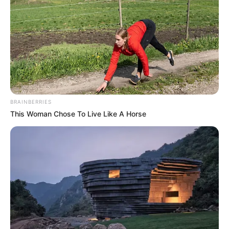
El Pascual Bravo será
sede del Global Game
Jam, evento de creación
de videojuegos
VIDEOJUEGOS
De Japón a Bogotá:
lugares en la capital que
BRAINBERRIES
todo fanático del anime
This Woman Chose To Live Like A Horse
debe visitar
RIÑA FAMILIAR
Riña por un videojuego
terminó en tragedia:
sobrino asesinó a su tío en
Medellín