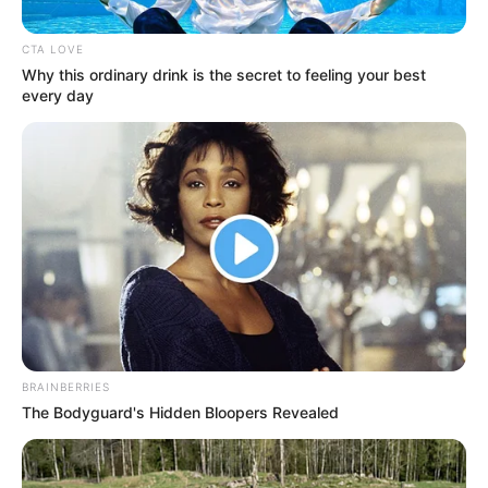
CTA LOVE
Why this ordinary drink is the secret to feeling your best
every day
TECNOLOGÍA
Nace un nuevo deporte en Colombia:
Ley hace historia
CURSOS GRATUITOS
Abren inscripciones para
fanáticos de los
videojuegos: proceso es
fácil
BRAINBERRIES
The Bodyguard's Hidden Bloopers Revealed
NOTICIAS ANTIOQUIA