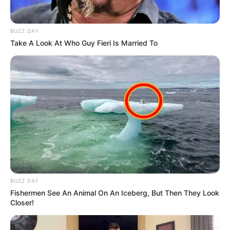
JUNIOR DE BARRANQUILLA
BUZZ DAY
Barranquilla recibió a
Take A Look At Who Guy Fieri Is Married To
Junior en medio de una
multitud tras conquistar el
bicampeonato
NOTICIAS MEDELLÍN
Nacional vs Junior en
Medellín: un muerto y tres
capturados tras el partido
BUZZ DAY
JUNIOR DE BARRANQUILLA
Fishermen See An Animal On An Iceberg, But Then They Look
Closer!
Los dos cachacos claves
en el título de Junior:
cambiaron las críticas por