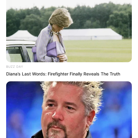
¿El ídolo vuelve a casa?
Esto es lo que se sabe de
la muy posible vuelta de
Franco Armani al verde
ATLÉTICO NACIONAL
Lucas González vuelve a
casa: es el nuevo técnico
BUZZ DAY
de Atlético Nacional
Diana’s Last Words: Firefighter Finally Reveals The Truth
JUNIOR DE BARRANQUILLA
Identifican a hincha del
Junior asesinado en
Medellín: tenía
antecedentes por
homicidio