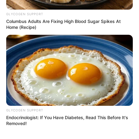
GLYCOGEN SUPPORT
Columbus Adults Are Fixing High Blood Sugar Spikes At
Home (Recipe)
DAVID OSPINA
¿David Ospina se retira del fútbol?
Técnico del Atlante prende las
alarmas
PELEA DE BARRAS BRAVAS
Batalla campal en el
estadio Jaraguay de
Montería: riña entre
GLYCOGEN SUPPORT
barras dejó 21 heridos y
Endocrinologist: If You Have Diabetes, Read This Before It's
destrozos
Removed!