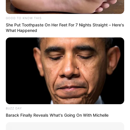
ATLÉTICO NACIONAL
GOOD TO KNOW THIS
She Put Toothpaste On Her Feet For 7 Nights Straight – Here's
Atlético Nacional ya tiene
What Happened
definido su calendario
para la Liga BetPlay 2026-
II
MOSQUERA,
CUNDINAMARCA
Mosquera recibiría a los
grandes del FPC:
Millonarios, América o
Junior podrían jugar en el
municipio
BUZZ DAY
Barack Finally Reveals What's Going On With Michelle
ATLÉTICO NACIONAL