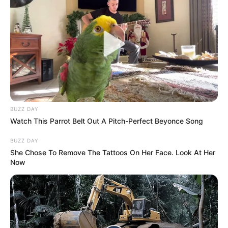
aplausos
CARGAR MÁS
TEMAS DESTACADOS
BUZZ DAY
Watch This Parrot Belt Out A Pitch-Perfect Beyonce Song
EMERGENCIAS POR LLUVIAS
FUERTES LLUVIAS
VIA AL LLANO
BUZZ DAY
LIGA BETPLAY
METRO DE MEDELLÍN
She Chose To Remove The Tattoos On Her Face. Look At Her
CORTES DE LUZ
CORTES DE AGUA
Now
FENÓMENO DEL NIÑO