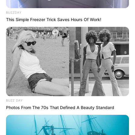
BUZZDAY
COPA BETPLAY
This Simple Freezer Trick Saves Hours Of Work!
Santa Fe no pudo con
Alianza Valledupar:
empataron 1-1
DEPORTES
Bucaramanga pegó
primero: Con gol de
Luciano Pons el leopardo
tomó ventaja en la ida de
los octavos de la Copa
BUZZ DAY
Colombia
Photos From The 70s That Defined A Beauty Standard
ESTADIO AMÉRICO JOSÉ
MONTANINI