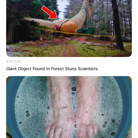
MILLONARIOS FC
Millonarios goleó 8-1 en
Copa, pero hinchas
quedaron más
preocupados que si
hubiera perdido
BUZZDAY
ATANASIO GIRARDOT
Giant Object Found In Forest Stuns Scientists
Tras la final de la Copa
Betplay, enfrentamiento
verbal entre concejal e
hincha genera polémica
ATLÉTICO NACIONAL
Nacional pasó por encima
del Medellín y se quedó