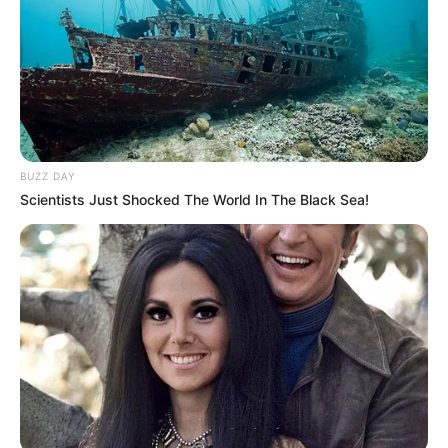
Cierre de fronteras para el
partido entre
Bucaramanga y América
por la Copa Colombia
CARGAR MÁS
BUZZ DAY
Scientists Just Shocked The World In The Black Sea!
TEMAS DESTACADOS
EMERGENCIAS POR LLUVIAS
FUERTES LLUVIAS
VIA AL LLANO
LIGA BETPLAY
METRO DE MEDELLÍN
CORTES DE LUZ
CORTES DE AGUA
FENÓMENO DEL NIÑO