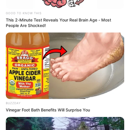
GOOD TO KNOW THIS
This 2-Minute Test Reveals Your Real Brain Age - Most
People Are Shocked!
COPA BETPLAY
Tolima y Junior quedaron eliminados
de la Copa BetPlay a manos de
equipos de la B
MOSQUERA,
CUNDINAMARCA
Mosquera recibiría a los
grandes del FPC:
BUZZDAY
Millonarios, América o
Vinegar Foot Bath Benefits Will Surprise You
Junior podrían jugar en el
municipio