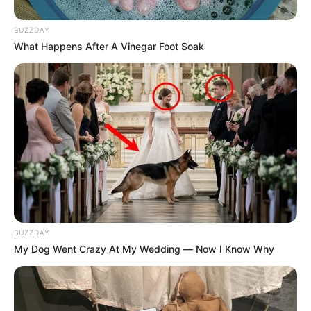
con la Copa BetPlay: fiesta
verde en el Atanasio
BUZZDAY
What Happens After A Vinegar Foot Soak
MEDELLÍN
Equipos antioqueños
rendirán homenaje a las
17 víctimas del accidente
en la final por Copa
ATLÉTICO NACIONAL
1.000 policías reforzarán
BUZZDAY
la seguridad durante la
My Dog Went Crazy At My Wedding — Now I Know Why
final por Copa entre
Nacional y Medellín