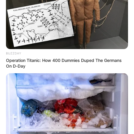
JUNIOR DE BARRANQUILLA
Junior cayó en penales
ante América y quedó
fuera de la Copa BetPlay
ENVIGADO FÚTBOL CLUB
BUZZDAY
Operation Titanic: How 400 Dummies Duped The Germans
Ataque de abejas
On D-Day
interrumpió el juego entre
Envigado y Millonarios
COPA BETPLAY
Millonarios, en caída libre:
no se 'avispó' y perdió ante
Envigado por Copa