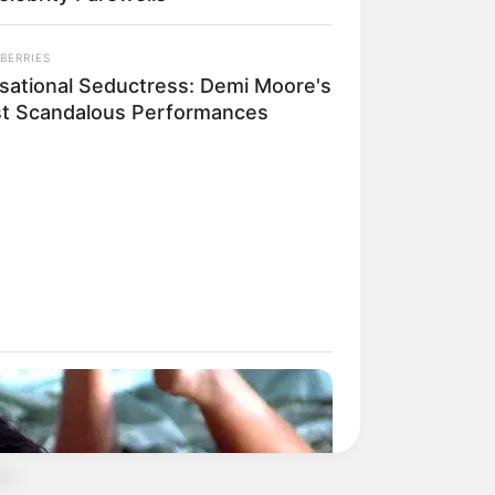
BERRIES
sational Seductress: Demi Moore's
t Scandalous Performances