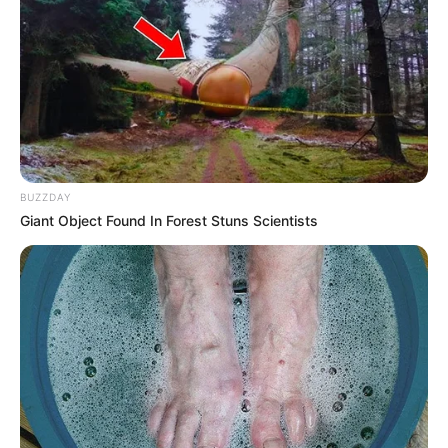
Llegaron las aguamalas a
las playas de Colombia:
ojo que ya se viene la
Semana Santa
GANADERO
Ganaderos del Caribe
alertan por caída del
BUZZDAY
precio del queso
Giant Object Found In Forest Stuns Scientists
VALLENATO
La leyenda de 'Francisco,
el hombre', que venció al
diablo en un duelo de
acordeón