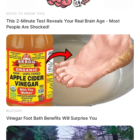
Caribe en julio
GOOD TO KNOW THIS
This 2-Minute Test Reveals Your Real Brain Age - Most
DIMAR
People Are Shocked!
Tocó aplazar el paseo a la
playa: advierten de fuertes
vientos y grandes olas en
el Caribe
PLAYAS
¿Sirve hacer chichi en una
picadura de aguamala?
Experta le ahorra el
disgusto
BUZZDAY
Vinegar Foot Bath Benefits Will Surprise You
PLAYAS