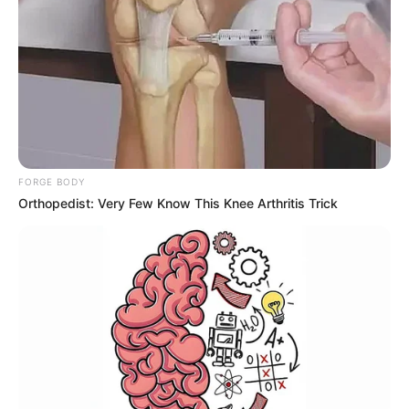
CARIBE COLOMBIANO
¡Ojo en este puente
festivo! Presencia de
'aguamalas' se extiende a
varias playas del Caribe
ARMADA NACIONAL
FORGE BODY
La Armada incautó 3,5
Orthopedist: Very Few Know This Knee Arthritis Trick
toneladas de cocaína en
dos operaciones en el
Caribe
CARIBE
Sigue el cipote calor:
Ideam advierte por
temperaturas extremas y
fuertes vientos en el