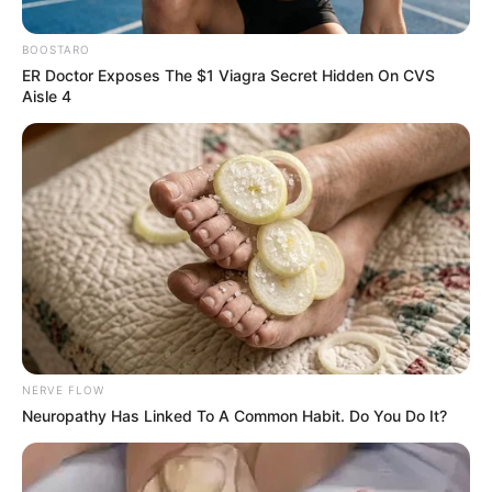
BOOSTARO
ER Doctor Exposes The $1 Viagra Secret Hidden On CVS
Aisle 4
AIR-E
Desde cables caídos hasta conexiones
improvisadas: Air-e advierte cómo
hacerle el quite a riesgos eléctricos
COSTA CARIBE
¿Va para la playa en el
Caribe colombiano? Tenga
en cuenta las
NERVE FLOW
recomendaciones de las
Neuropathy Has Linked To A Common Habit. Do You Do It?
autoridades