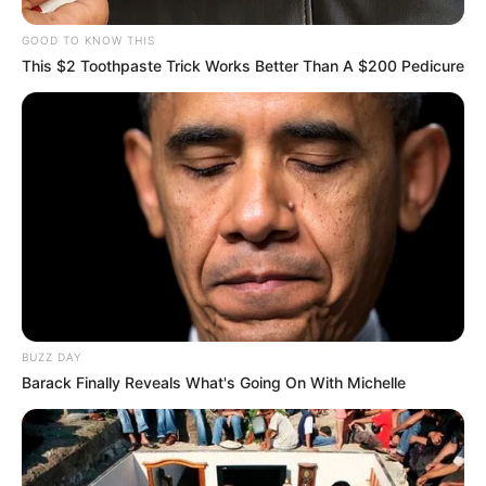
GOOD TO KNOW THIS
This $2 Toothpaste Trick Works Better Than A $200 Pedicure
BUZZ DAY
Barack Finally Reveals What's Going On With Michelle