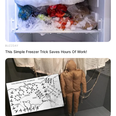
por las lluvias por las
lluvias en la costa norte
del país
CARGAR MÁS
BUZZDAY
This Simple Freezer Trick Saves Hours Of Work!
TEMAS DESTACADOS
EMERGENCIAS POR LLUVIAS
FUERTES LLUVIAS
VIA AL LLANO
LIGA BETPLAY
METRO DE MEDELLÍN
CORTES DE LUZ
CORTES DE AGUA
FENÓMENO DEL NIÑO