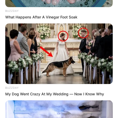
GOBERNACIÓN DE BOLÍVAR
BUZZDAY
Pelaos del barrio Las
What Happens After A Vinegar Foot Soak
Gaviotas, Cartagena,
estrenarán moderno
estadio de sóftbol:
invertirán más de $12 mil
millones
INUNDACIONES
Registraduría responde
con documentos gratis a
víctimas de brava
creciente en Montería
BUZZDAY
My Dog Went Crazy At My Wedding — Now I Know Why
EMERGENCIAS POR LLUVIAS
RAP Caribe se mueve para
ayudar a los damnificados