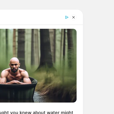
ught you knew about water might