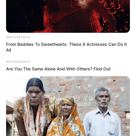
NOTICIAS JUDICIALES
¡Hasta que por fin! Tras las
rejas ‘Brandon’ el
delincuente más peligroso
de la comuna 8 de Ibagué
BRAINBERRIES
From Baddies To Sweethearts: These 9 Actresses Can Do It
All
VILLA DEL SOL
BRAINBERRIES
Villa del Sol le dijo adiós a
Are You The Same Alone And With Others? Find Out
las aguas negras y los
malos olores
COMUNA 8 DE IBAGUÉ
La psicóloga que sueña
con ser líder cultural que
representa a la Comuna
Ocho