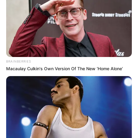
ATAQUE SICARIAL
Dos niñas resultaron
heridas por arma de fuego
en Ibagué durante ataque
sicarial
SECRETARÍA DE SALUD
BRAINBERRIES
Socialización del proyecto
Macaulay Culkin's Own Version Of The New ‘Home Alone’
para la construcción de un
nuevo y moderno centro
de salud en el barrio El
Topacio
COMUNA 8 DE IBAGUÉ
¡Alerta! Hombre se estaría
haciendo pasar por
inspector de policía para