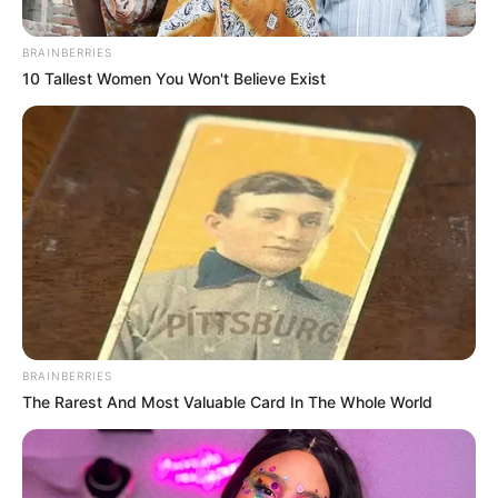
BRAINBERRIES
10 Tallest Women You Won't Believe Exist
CARGAR MÁS
TEMAS DESTACADOS
EMERGENCIAS POR LLUVIAS
FUERTES LLUVIAS
VIA AL LLANO
LIGA BETPLAY
METRO DE MEDELLÍN
CORTES DE LUZ
CORTES DE AGUA
FENÓMENO DEL NIÑO
BRAINBERRIES
The Rarest And Most Valuable Card In The Whole World