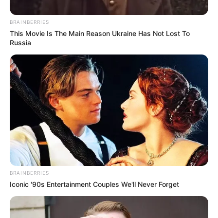
BRAINBERRIES
This Movie Is The Main Reason Ukraine Has Not Lost To
Russia
ALCALDÍA DE IBAGUÉ
Johana Ximena Aranda dejó como
nueva la vía de ingreso a la Ciudadela
Simón Bolívar en Ibagué
INSEGURIDAD EN IBAGUÉ
Violento atraco en Ibagué:
Encañonaron a un hombre
frente a su casa y le
BRAINBERRIES
robaron hasta el anillo de
Iconic '90s Entertainment Couples We'll Never Forget
matrimonio