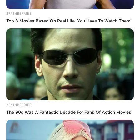
robar en la comuna 8
BRAINBERRIES
Top 8 Movies Based On Real Life. You Have To Watch Them!
INDEPORTES
¡Deporte y bienestar!
Ibagué se prepara para la
jornada 'INDEPORTES al
barrio' en la comuna 8
IBAGUÉ
¡Por fin! Después de 6
años, intervendrán la vía
hacia el semáforo del
BRAINBERRIES
barrio Palermo
The 90s Was A Fantastic Decade For Fans Of Action Movies
COMUNA 8 DE IBAGUÉ