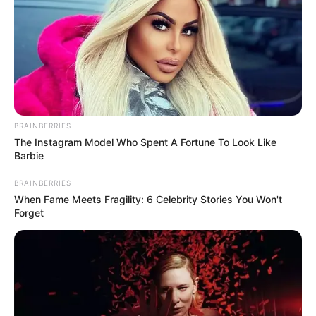
Policía se tomó la comuna
8 de Ibagué realizando
diferentes incautaciones
IBAL
¡El colmo! Usuarios
BRAINBERRIES
morosos del IBAL estaban
The Instagram Model Who Spent A Fortune To Look Like
robando agua en la
Barbie
comuna nueve de Ibagué
BRAINBERRIES
When Fame Meets Fragility: 6 Celebrity Stories You Won't
CAPTURAS
Forget
Cayo alias ‘Aguapanelo’,
tremendo delincuente
dedicado al hurto en la
comuna 8 de Ibagué