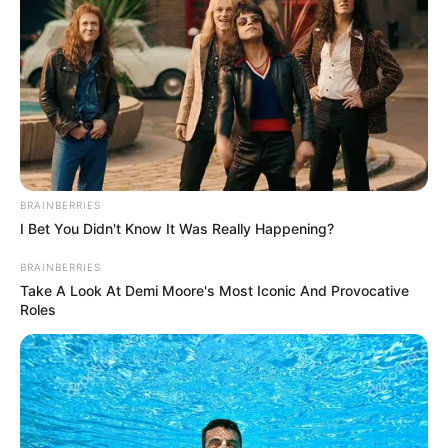
de una corporación en La
Gaviota
TOLIMA
Gobernación define cuál
BRAINBERRIES
será mecanismo de
I Bet You Didn't Know It Was Really Happening?
organización de Festival
Folclórico para el próximo
BRAINBERRIES
año
Take A Look At Demi Moore's Most Iconic And Provocative
Roles
TOLIMA
Gobernador del Tolima le
apunta a mejorar el
Festival Folclórico en el