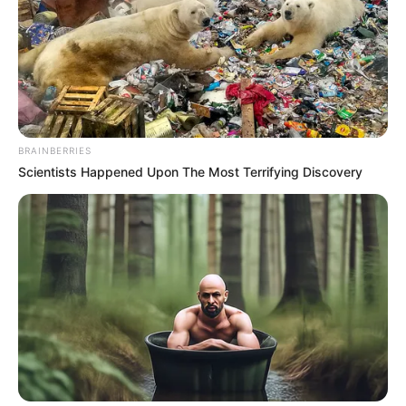
dos afiches del Festival
Folclórico
TOLIMA
BRAINBERRIES
Corporación Festival
Scientists Happened Upon The Most Terrifying Discovery
Folclórico se margina
totalmente de la
Organización de
festividades de junio
CARGAR MÁS