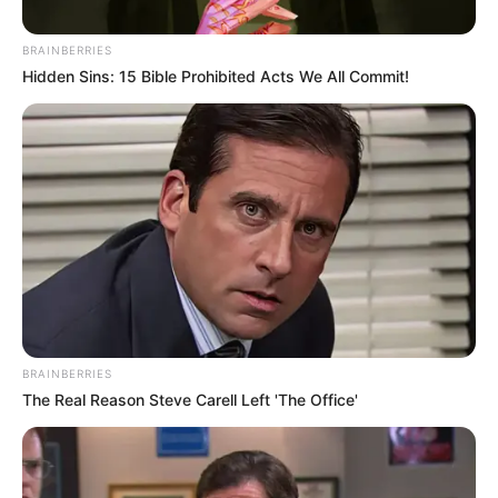
BRAINBERRIES
Hidden Sins: 15 Bible Prohibited Acts We All Commit!
SABANETA - ANTIOQUIA
Catalina Díaz: La madre que
transformó el cáncer ocular de su hijo
en una corporación para salvar a más
de 50 niños
CONCEJAL
En Marinilla, Antioquia se
BRAINBERRIES
posesionó el presidente
The Real Reason Steve Carell Left 'The Office'
más joven de un Concejo
municipal