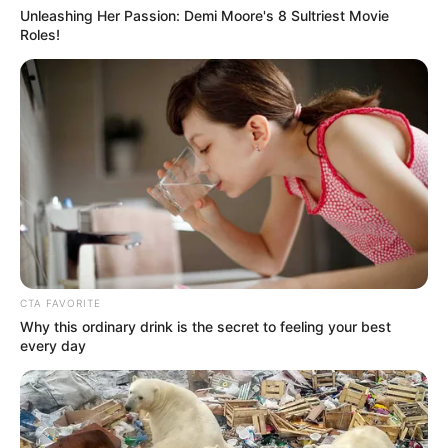
Unleashing Her Passion: Demi Moore's 8 Sultriest Movie
Integrantes de la
Roles!
Corporación Folclórica
estarían diciendo a
delegaciones que no hay
fiestas en Ibagué
LICITACIÓN
Betty García dice no
firmará carta de oferentes
CTA FAVORITE
para licitación de las
Why this ordinary drink is the secret to feeling your best
Fiestas
every day
TOLIMA
Por tira y afloje, ahora hay