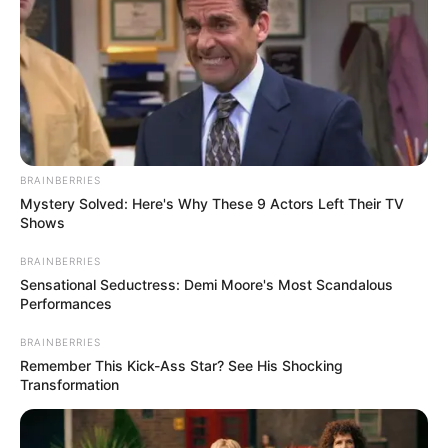
CORPORACION
Corporación Picacho con
Futuro deberá entregar su
sede a la Alcaldía de
Medellín
BRAINBERRIES
DANIEL QUINTERO CALLE
Mystery Solved: Here's Why These 9 Actors Left Their TV
Shows
Crean corporación para
promover la revocatoria
BRAINBERRIES
del alcalde de Medellín,
Sensational Seductress: Demi Moore's Most Scandalous
Daniel Quintero
Performances
BRAINBERRIES
Remember This Kick-Ass Star? See His Shocking
POLICÍA
Transformation
Ciudadano fue encontrado
muerto al interior del baño