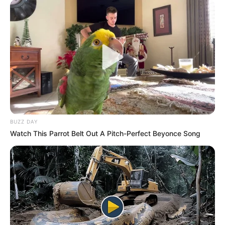
Arrancó obra del nuevo
puente del Regiotram de
Occidente: pasará sobre el
río Bogotá
ACCIDENTE DE TRÁNSITO
Falleció señora
atropellada por un
conductor ebrio en
BUZZ DAY
Mosquera; responsable
Watch This Parrot Belt Out A Pitch-Perfect Beyonce Song
intentó volarse con
borrachera grado 2
CORTES DE LUZ
¡Saque las velas! Habrá
cortes de luz en Bogotá y
municipios de