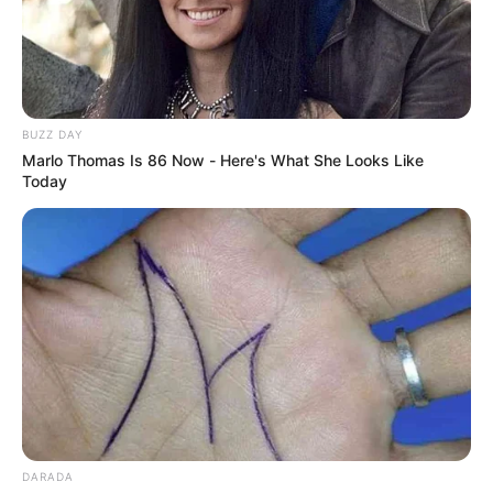
técnico más difícil en
Funza y Mosquera
REGIOTRAM DE OCCIDENTE
BUZZ DAY
¡Póngale fecha!
Marlo Thomas Is 86 Now - Here's What She Looks Like
Gobernador Jorge Rey
Today
confirma cuándo llegan
los primeros trenes del
RegioTram
LA MESA, CUNDINAMARCA
[Video] Moto de alta gama
se estrella de frente con
un carro que adelantaba
en doble línea, en la vía La
Mesa - Mosquera
DARADA