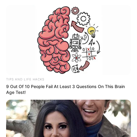
CORTES DE LUZ EN BOGOTÁ
Confirman cortes de luz en
Bogotá y Soacha el
sábado 27 de junio, día de
partidos del Mundial: ¿se
podrá ver el de Colombia?
LEY SECA
Mosquera no se salva de
TIPS AND LIFE HACKS
la ley seca: horarios y
9 Out Of 10 People Fail At Least 3 Questions On This Brain
otras medidas durante
Age Test!
elecciones
REGIOTRAM DE OCCIDENTE
RegioTram de Occidente
vuela: superan el reto