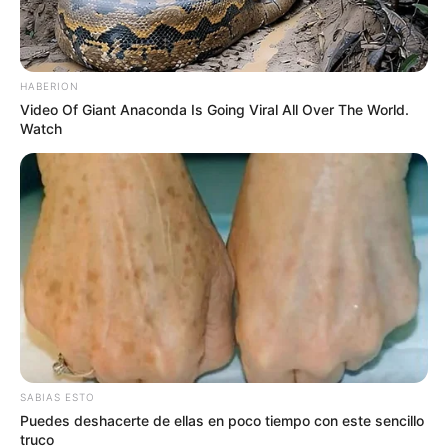
Cundinamarca este jueves
16 de julio
HABERION
MOSQUERA,
Video Of Giant Anaconda Is Going Viral All Over The World.
CUNDINAMARCA
Watch
Mosquera recibiría a los
grandes del FPC:
Millonarios, América o
Junior podrían jugar en el
municipio
ACCIDENTE DE TRÁNSITO
Accidente de tránsito
complica movilidad en vía
La Mesa - Mosquera:
SABIAS ESTO
carro quedó volcado
Puedes deshacerte de ellas en poco tiempo con este sencillo
truco