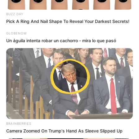
BUZZ DAY
Pick A Ring And Nail Shape To Reveal Your Darkest Secrets!
GLOBENOW
PLAN RETORNO
Un águila intenta robar un cachorro - mira lo que pasó
Plan retorno domingo 9 de agosto: así
será el reversible en La Mesa y
Soacha para entrar a Bogotá
REGIOTRAM DE OCCIDENTE
Regiotram de Occidente
impulsará el turismo en
las históricas Piedras del
Tunjo en Facatativá
BRAINBERRIES
Camera Zoomed On Trump's Hand As Sleeve Slipped Up
REGIOTRAM DE OCCIDENTE