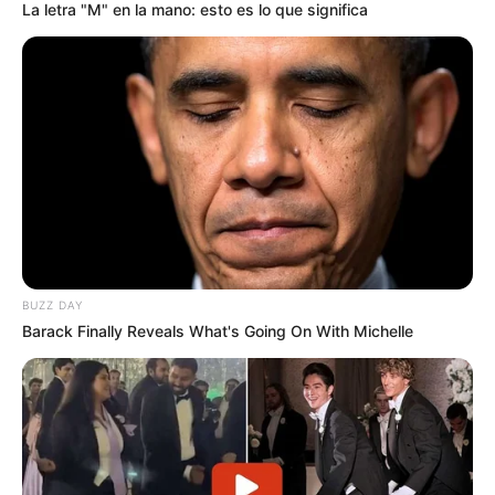
La letra "M" en la mano: esto es lo que significa
REGIOTRAM DE OCCIDENTE
RegioTram de Occidente
operará entre dos
municipios de
Cundinamarca antes de
terminar el 2027
CARGAR MÁS
BUZZ DAY
Barack Finally Reveals What's Going On With Michelle
TEMAS DESTACADOS
EMERGENCIAS POR LLUVIAS
FUERTES LLUVIAS
VIA AL LLANO
LIGA BETPLAY
METRO DE MEDELLÍN
CORTES DE LUZ
CORTES DE AGUA
FENÓMENO DEL NIÑO