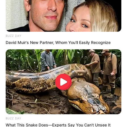
TEMBLOR
BUZZ DAY
Temblor sacudió a Antioquia: ¿dónde
David Muir's New Partner, Whom You'll Easily Recognize
fue el epicentro?
DESAPARECIDOS
Tras 25 años, recuperan
cuerpos de dos
campesinos
desaparecidos por el
conflicto en Dabeiba
BUZZ DAY
CLAN DEL GOLFO
What This Snake Does—Experts Say You Can't Unsee It