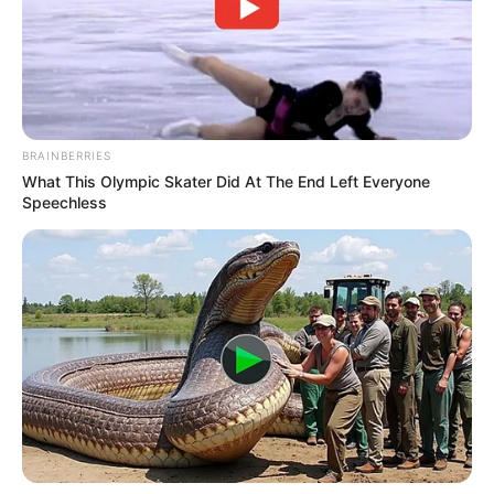
Soldado desaparecido en
Antioquia lleva un año en
la institución
DABEIBA - ANTIOQUIA
BRAINBERRIES
What This Olympic Skater Did At The End Left Everyone
Emboscada del Clan del
Speechless
Golfo deja un militar
muerto y otro
desaparecido en Dabeiba,
Antioquia
DABEIBA - ANTIOQUIA
Familias de víctimas de
desaparición forzada en
Antioquia recibieron
reparación simbólica