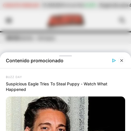
+0,48%
Cogote de carne de res
$ 23.158,40
-2,15%
Cila
CANASTA FAMILIAR
 kilo)
(Precio por kilo)
INICIO
Dabeiba - Antioquia
Contenido promocionado
ÚLTIMAS NOTICIAS
DE
DABEIBA - ANTIOQUIA
BUZZ DAY
Suspicious Eagle Tries To Steal Puppy - Watch What
Happened