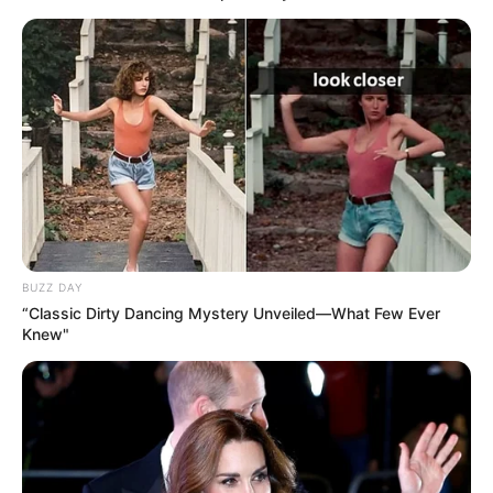
Clan del Golfo niega
responsabilidad por
muerte de soldado en
Dabeiba, Antioquia
DABEIBA - ANTIOQUIA
Encuentran en Mutatá,
Antioquia el cuerpo de
joven desaparecida tras
caída de una garrucha
BUZZ DAY
“Classic Dirty Dancing Mystery Unveiled—What Few Ever
Knew"
TEMBLOR
Temblor en Colombia:
Dabeiba, Antioquia, 9 de
abril del 2026