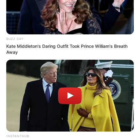
ARTEFACTO EXPLOSIVO
Desactivan artefacto
explosivo que mantuvo
cerrada la vía entre
BUZZ DAY
Medellín y el Urabá
Kate Middleton's Daring Outfit Took Prince William's Breath
Away
URABÁ ANTIOQUEÑO
Se restablece el tránsito a
un carril en la vía Dabeiba
– Mutatá tras tres días de
bloqueos
DABEIBA - ANTIOQUIA
[VIDEO] Conductor se
salvó de milagro tras
INSTANTHUB
desprendimiento de roca