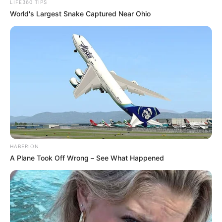
LIFE360 TIPS
World's Largest Snake Captured Near Ohio
CARGAR MÁS
TEMAS DESTACADOS
EMERGENCIAS POR LLUVIAS
FUERTES LLUVIAS
VIA AL LLANO
LIGA BETPLAY
METRO DE MEDELLÍN
CORTES DE LUZ
CORTES DE AGUA
FENÓMENO DEL NIÑO
HABERION
A Plane Took Off Wrong – See What Happened