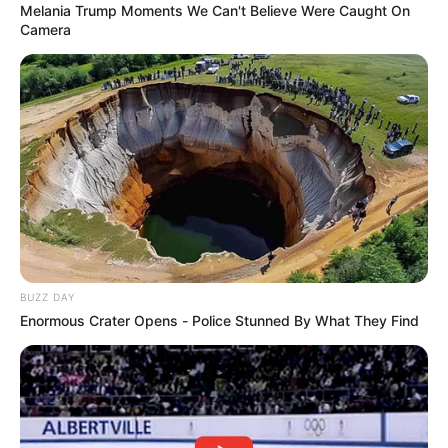
Melania Trump Moments We Can't Believe Were Caught On
que destruyó su
Camera
motocicleta en Dabeiba
CLAN DEL GOLFO
Hallan sin vida soldado
que estaba desaparecido
desde hace cuatro días en
Dabeiba, Antioquia
DABEIBA - ANTIOQUIA
BUZZ DAY
Clan del Golfo niega tener
Enormous Crater Opens - Police Stunned By What They Find
en su poder al soldado
desaparecido en Dabeiba,
Antioquia
ALERTA PAISA