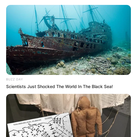
Bloqueo de la vía La
Mesa-Mosquera:
deslizamiento afecta a
vehículos
DISIDENCIAS DE LAS FARC
Presuntos disidentes de
las Farc quemaron
maquinaria amarilla que
intentaba despejar
BUZZ DAY
derrumbe en vía de Norte
Scientists Just Shocked The World In The Black Sea!
de Santander
VÍA MURILLO - MANIZALES
Vía de Manizales a Murillo
amanece bloqueada por
deslizamiento de tierra