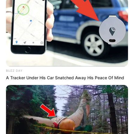
BUZZ DAY
A Tracker Under His Car Snatched Away His Peace Of Mind