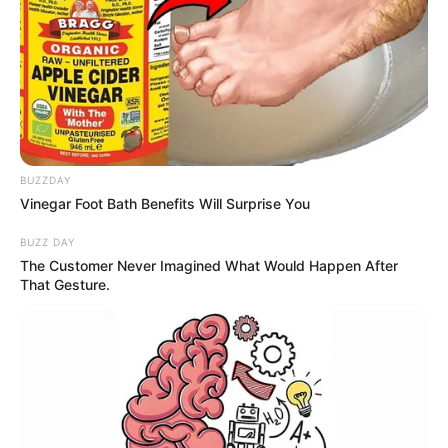
MOVILIDAD
Plan retorno en Santander
no será fácil: autoridades
advierten riesgos por
lluvias
CIERRES VIALES
BUZZDAY
Vinegar Foot Bath Benefits Will Surprise You
Carretera quedó bajo
tierra: emergencia vial
BUZZ DAY
mantiene bloqueado un
The Customer Never Imagined What Would Happen After
tramo clave del Sisga en
That Gesture.
Boyacá
INVIAS
Cierre total en la vía al
Cusiana entre Sogamoso y
Pajarito: conductores