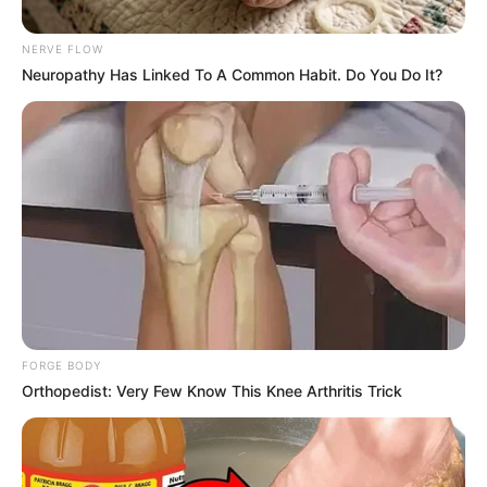
NERVE FLOW
Neuropathy Has Linked To A Common Habit. Do You Do It?
DERRUMBE
Emergencia en la vía La Soberanía:
colapso total de la banca deja
incomunicado a Norte de Santander y
Arauca
TERREMOTO
Así amaneció Venezuela
FORGE BODY
tras devastador terremoto:
Orthopedist: Very Few Know This Knee Arthritis Trick
hospitales atienden
pacientes en la calle