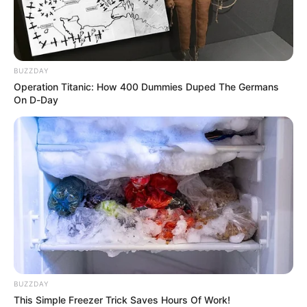
tras fuertes lluvias
VILLAVICENCIO
BUZZDAY
No es solo la vía al Llano:
Operation Titanic: How 400 Dummies Duped The Germans
diluvios en el Meta
On D-Day
también dejan puentes
caídos, casas inundadas y
cultivos arrasados
DERRUMBE
Max Henríquez da
pronóstico que preocupa a
viajeros: ¿tocó quedarse
'piscineando' en el Llano?
BUZZDAY
CIERRE
This Simple Freezer Trick Saves Hours Of Work!