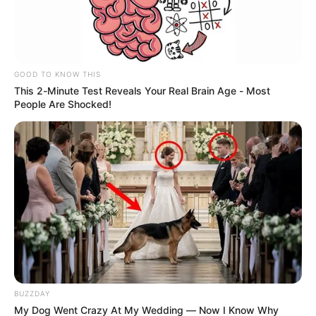
están varados
VILLETA, CUNDINAMARCA
GOOD TO KNOW THIS
Cierre en la vía Bogotá -
This 2-Minute Test Reveals Your Real Brain Age - Most
Villeta por riesgo de
People Are Shocked!
derrumbe: el pavimento se
está agrietando
LA MESA, CUNDINAMARCA
Así amanece la vía
Mosquera-La Mesa tras
derrumbe que arrastró
carros; a buscar vías
alternas
BUZZDAY
DESLIZAMIENTO
My Dog Went Crazy At My Wedding — Now I Know Why