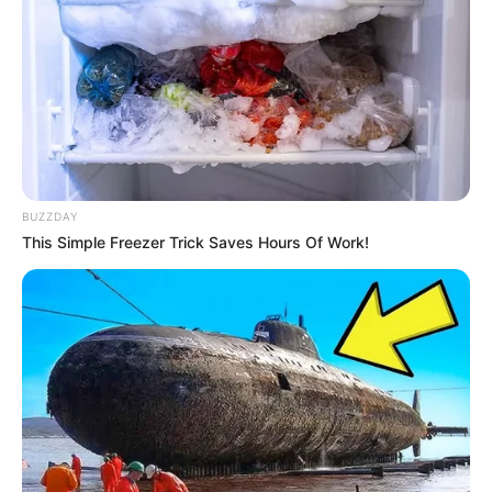
FERTILIZANTES
"Barreto estaría utilizando
fertilizantes para apoyar
campañas" : Diputado
Carlos Reyes
BUZZDAY
This Simple Freezer Trick Saves Hours Of Work!
TOLIMA
Gobernación entregó más
de 6 mil bultos de
fertilizantes
TOLIMA