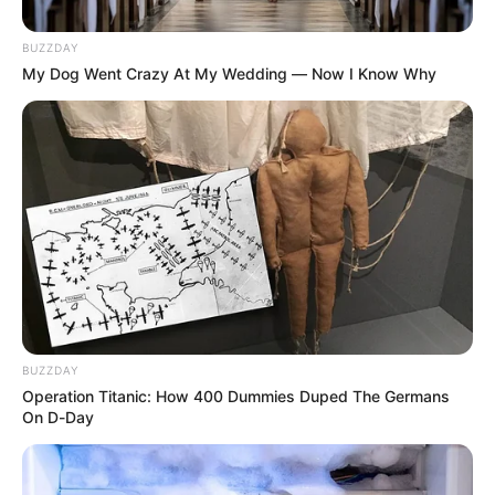
CAJAMARCA
BUZZDAY
Entregaron 500 bultos de
My Dog Went Crazy At My Wedding — Now I Know Why
fertilizantes a productores
de arracacha en
Cajamarca
FERTILIZANTES
En un 200% aumentó el
costo de fertilizantes en el
Tolima
BUZZDAY
NOTICIAS ANTIOQUIA
Operation Titanic: How 400 Dummies Duped The Germans
On D-Day
Mina de Campamento
pasó de producir asbesto
a fertilizantes y materiales