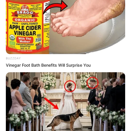
Calma en el campo:
fertilizantes no alterarán
precio de los alimentos en
Colombia
GUSTAVO PETRO
Petro dio la orden:
fertilizantes baratos para
BUZZDAY
que el campesino ahorre
Vinegar Foot Bath Benefits Will Surprise You
plata
CAMPESINOS
Campesinos de
Cundinamarca celebran:
CAR reparte fertilizante
que potencia sus cosechas