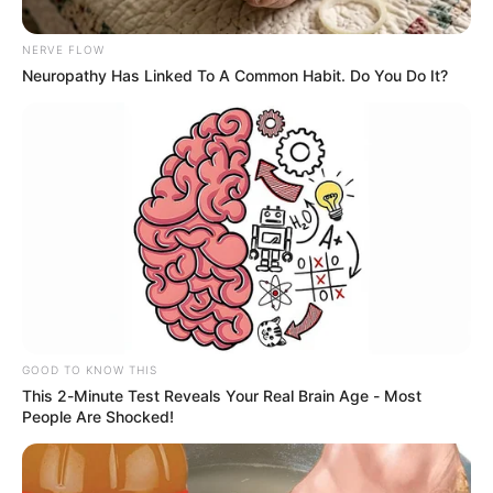
NERVE FLOW
Neuropathy Has Linked To A Common Habit. Do You Do It?
GOBERNACIÓN DE CUNDINAMARCA
Cundinamarca entrega miles de bultos
de fertilizante en 17 municipios
CUNDINAMARCA
A productores en
Cundinamarca les llegará
abono: producción costará
GOOD TO KNOW THIS
menos
This 2-Minute Test Reveals Your Real Brain Age - Most
People Are Shocked!
FERTILIZANTES