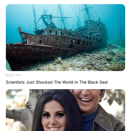
CARGAR MÁS
TEMAS DESTACADOS
EMERGENCIAS POR LLUVIAS
FUERTES LLUVIAS
VIA AL LLANO
LIGA BETPLAY
METRO DE MEDELLÍN
BUZZ DAY
CORTES DE LUZ
CORTES DE AGUA
Scientists Just Shocked The World In The Black Sea!
FENÓMENO DEL NIÑO