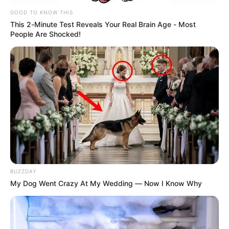
GOOD TO KNOW THIS
GOLEADA
This 2-Minute Test Reveals Your Real Brain Age - Most
People Are Shocked!
Luis Díaz, con gol y
asistencia, lideró goleada
de Liverpool sobre
Manchester United
ARSENAL
Arsenal aprovecha el
'Boxing Day' y golea en su
visita al Norwich City
BUZZDAY
My Dog Went Crazy At My Wedding — Now I Know Why
FÚTBOL EUROPEO
Manchester United no tuvo
piedad y goleó 9-0 a
Southampton