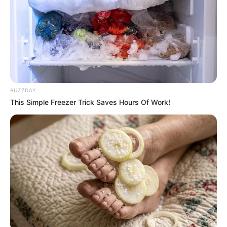
GOLEADA
Doblete de Duván y gol de
Muriel en la victoria de
Atalanta sobre Sassuolo
BUZZDAY
This Simple Freezer Trick Saves Hours Of Work!
GOLEADA
Alianza Petrolera iguala la
serie, golea y obtiene su
tiquete para octavos de
final por la Copa Betplay