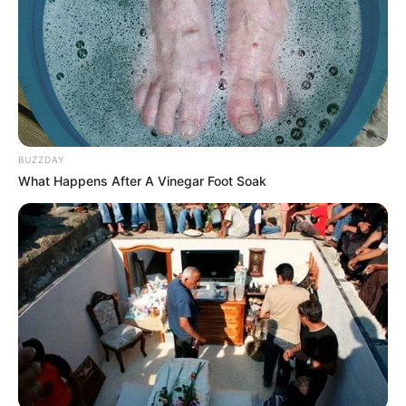
7-0 de Atalanta sobre
Torino
TEMAS DESTACADOS
BUZZDAY
What Happens After A Vinegar Foot Soak
EMERGENCIAS POR LLUVIAS
FUERTES LLUVIAS
VIA AL LLANO
LIGA BETPLAY
METRO DE MEDELLÍN
CORTES DE LUZ
CORTES DE AGUA
FENÓMENO DEL NIÑO