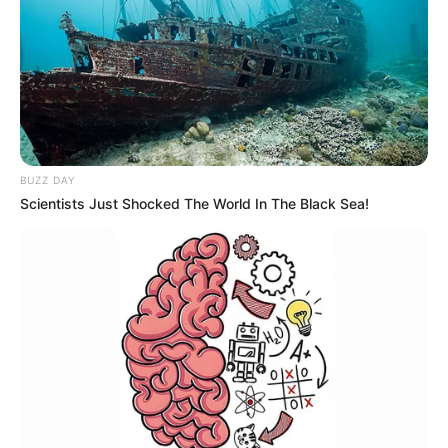
Las colombianas golearon
3 a 0 a las argentinas en la
Sudamericano Femenino
Sub 17
GOLEADA
Luis Díaz apareció en la
BUZZ DAY
goleada del Liverpool para
Scientists Just Shocked The World In The Black Sea!
acariciar los cuartos de la
Europa League
GOLEADA
Luis Díaz celebra dos años
de su primer gol en el
Liverpool