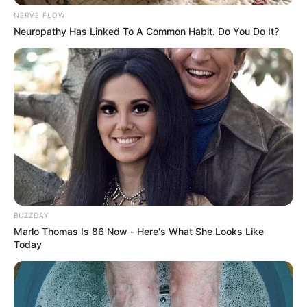
DEPORTES TOLIMA
NERVE FLOW
Neuropathy Has Linked To A Common Habit. Do You Do It?
Con lo realizado en el
segundo tiempo, Deportes
Tolima pasó por encima
del Cúcuta
CHAMPIONS LEAGUE
Barcelona y la humillada
del Bayern, blanco de
burlas en redes
BUZZDAY
Marlo Thomas Is 86 Now - Here's What She Looks Like
Today
LUIS FERNANDO MURIEL
Duván Zapata y Luis
Muriel lideraron goleada