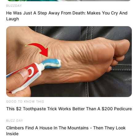
BUZZDAY
He Was Just A Step Away From Death: Makes You Cry And
Laugh
GOOD TO KNOW THIS
This $2 Toothpaste Trick Works Better Than A $200 Pedicure
BUZZ DAY
Climbers Find A House In The Mountains - Then They Look
Inside