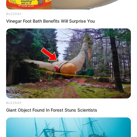
BUZZDAY
Vinegar Foot Bath Benefits Will Surprise You
GOLEADA
América goleó al Junior y se ratificó
entre los ocho de la Liga Betplay
BUZZDAY
Giant Object Found In Forest Stuns Scientists
GOLEADA