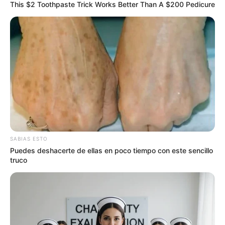
'Chejo', presunto
This $2 Toothpaste Trick Works Better Than A $200 Pedicure
responsable de atentado a
helicóptero en Amalfi
AIPE - HUILA
Subintendente fallecido en
ataque a helicóptero en
Antioquia con raíces
huilenses
SABIAS ESTO
CARGAR MÁS
Puedes deshacerte de ellas en poco tiempo con este sencillo
truco
TEMAS DESTACADOS
EMERGENCIAS POR LLUVIAS