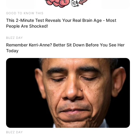
gobernador de Antioquia
fue intimidado con drones
GOOD TO KNOW THIS
This 2-Minute Test Reveals Your Real Brain Age - Most
People Are Shocked!
NOTICIAS MEDELLÍN
BUZZ DAY
Alcalde de Medellín
Remember Kerri-Anne? Better Sit Down Before You See Her
solicitará extradición de
Today
responsables de ataque a
helicóptero en Amalfi
ALERTA PAISA
ELN se atribuyó ataque a
helicóptero de la Policía en
Amalfi, donde murieron 13
uniformados
BUZZ DAY