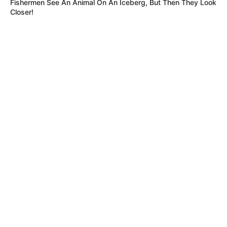
Fishermen See An Animal On An Iceberg, But Then They Look
Closer!