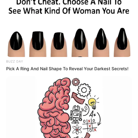
NOTICIAS ANTIOQUIA
FBI planea pedir en
extradición a responsables
de ataque a helicóptero en
Amalfi
NOTICIAS ANTIOQUIA
BUZZ DAY
Pick A Ring And Nail Shape To Reveal Your Darkest Secrets!
Por combates en zona
rural de Campamento,
estudiantes no pudieron
asistir a clases
GOBERNADOR DE ANTIOQUIA
Secretario de Seguridad
informa que helicóptero
que transportaba al