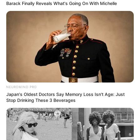
NOTICIAS ANTIOQUIA
Barack Finally Reveals What's Going On With Michelle
Juez dejó en libertad a
alias 'Chorizo', señalado
del atentado contra
helicóptero en Amalfi
ZARAGOZA - ANTIOQUIA
NEUROMIND PRO
Helicóptero del Ejército
Japan's Oldest Doctors Say Memory Loss Isn't Age: Just
realizó aterrizaje de
Stop Drinking These 3 Beverages
emergencia en el Bajo
Cauca por fallas
mecánicas
NOTICIAS ANTIOQUIA