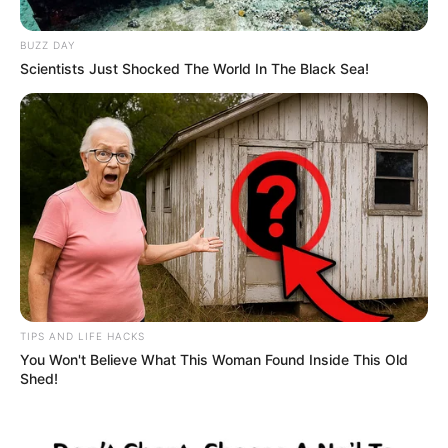
BUZZ DAY
Scientists Just Shocked The World In The Black Sea!
ELN
ELN ataca helicóptero en el Sur de
Bolívar tras anuncio de refuerzo
militar
GUATAPÉ - ANTIOQUIA
Empresarios alertan crisis
turística en Guatapé: 300
TIPS AND LIFE HACKS
familias afectadas tras
You Won't Believe What This Woman Found Inside This Old
ratificación de la
Shed!
prohibición de vuelos en
helicóptero