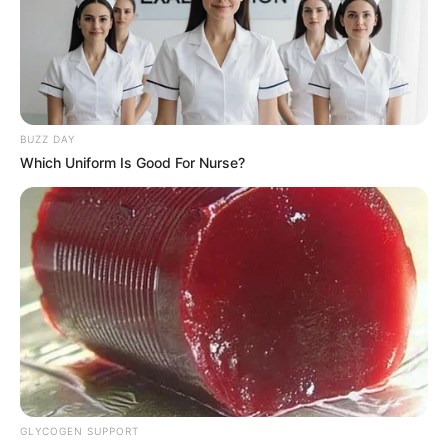
FUERTES LLUVIAS
VIA AL LLANO
LIGA BETPLAY
METRO DE MEDELLÍN
CORTES DE LUZ
CORTES DE AGUA
FENÓMENO DEL NIÑO
BUZZ DAY
Which Uniform Is Good For Nurse?
GLYCOGEN SUPPORT