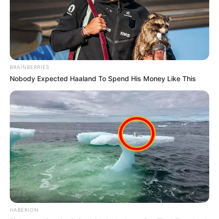
BRAINBERRIES
Nobody Expected Haaland To Spend His Money Like This
HABERION