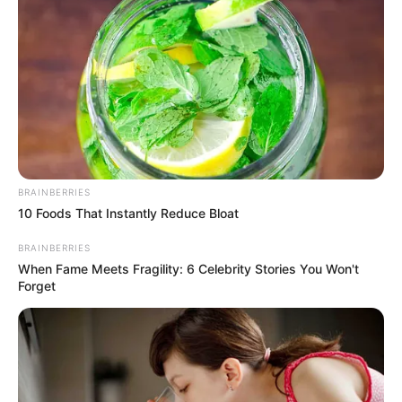
supuesta jibara que
manejaba las casas de
vicio de Bello
CARGAR MÁS
BRAINBERRIES
TEMAS DESTACADOS
10 Foods That Instantly Reduce Bloat
BRAINBERRIES
EMERGENCIAS POR LLUVIAS
When Fame Meets Fragility: 6 Celebrity Stories You Won't
FUERTES LLUVIAS
VIA AL LLANO
Forget
LIGA BETPLAY
METRO DE MEDELLÍN
CORTES DE LUZ
CORTES DE AGUA
FENÓMENO DEL NIÑO