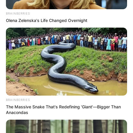
BRAINBERRIES
Olena Zelenska's Life Changed Overnight
BARRIO ANTIOQUIA
Escondían la marihuana en los techos
de las casas: capturan a siete
supuestos jibaros en barrio Antioquia
BELLO, ANTIOQUIA
Los tentáculos de los
Pachelly de Bello: cuatro
BRAINBERRIES
jíbaros fueron capturados
The Massive Snake That's Redefining 'Giant'—Bigger Than
en Entrerríos, Antioquia
Anacondas
CAPTURAS