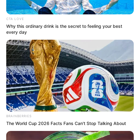
MICROTRÁFICO
CTA LOVE
Why this ordinary drink is the secret to feeling your best
Cae abuela jíbara acusada
every day
de usar menores de edad
para vender droga en
colegios
JIBAROS
Cayó una presunta ‘jíbara’
en pleno centro de Ibagué:
tenía casi 200 porros listos
para vender
BRAINBERRIES
CAPTURAS
The World Cup 2026 Facts Fans Can't Stop Talking About
Capturaron a la “zarca”