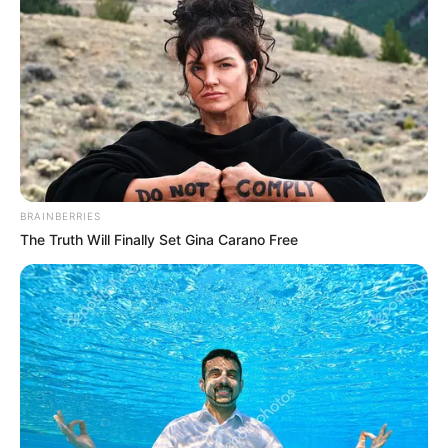
Se metieron al rancho a
jibaros y fleteros de
Medellín: La policía
capturó a ocho personas
JIBAROS
Alias “El Gordo”, el jibaro
que le vendía vicio a
BRAINBERRIES
estudiantes de colegios de
The Truth Will Finally Set Gina Carano Free
Fredonia, Antioquia
LA ESTRELLA - ANTIOQUIA
Así se le metieron a la
guarida de alias “Hanzel”
presunto jibaro que
inundada con marihuana
las calles de La Estrella