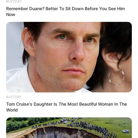
BUZZDAY
Remember Duane? Better To Sit Down Before You See Him
EXTRANJEROS
Now
Cayó narco marroquí en
aeropuerto de Rionegro,
Antioquia
CARGAR MÁS
TEMAS DESTACADOS
BUZZDAY
Tom Cruise's Daughter Is The Most Beautiful Woman In The
World
EMERGENCIAS POR LLUVIAS
FUERTES LLUVIAS
VIA AL LLANO
LIGA BETPLAY
METRO DE MEDELLÍN
CORTES DE LUZ
CORTES DE AGUA
FENÓMENO DEL NIÑO