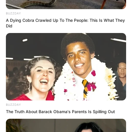
BUZZDAY
A Dying Cobra Crawled Up To The People: This Is What They
Did
ABUSO
Turista peruano no pudo entrar a
Medellín por antecedentes de abuso
NOTICIAS
Capturaron a dos “mulas”
cuando pretendían llevar
droga en sus maletas en
Rionegro, Antioquia
BUZZDAY
The Truth About Barack Obama's Parents Is Spilling Out