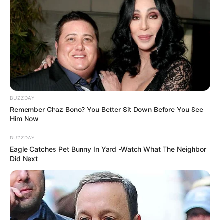
RIONEGRO - ANTIOQUIA
Ampliación del aeropuerto
de Rionegro costaría $22
billones de pesos y
movilizaría 43 millones de
pasajeros en 2056
BUZZDAY
JOSÉ MARÍA CÓRDOVA
Remember Chaz Bono? You Better Sit Down Before You See
Este martes será
Him Now
presentada la cuarta y
última actualización del
BUZZDAY
plan para la ampliación del
Eagle Catches Pet Bunny In Yard -Watch What The Neighbor
José María Córdova de
Did Next
Rionegro
CAPTURAS
Golpe al crimen