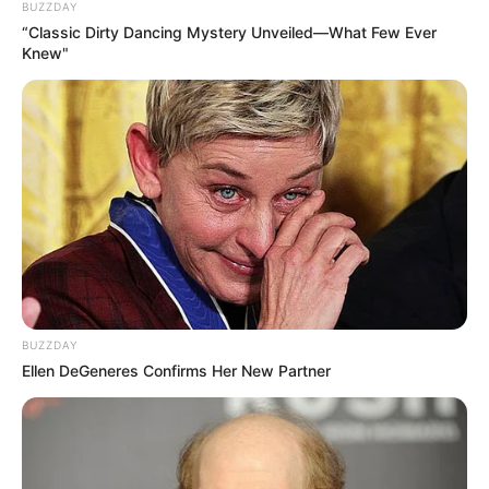
BUZZDAY
“Classic Dirty Dancing Mystery Unveiled—What Few Ever
Knew"
JOSÉ MARÍA CÓRDOVA
Aeropuerto de Rionegro:
Caos y filas de hasta 6
horas reciben a turistas
extranjeros de la Feria de
las Flores
FERIA DE LAS FLORES
Medellín se prepara para
recibir 300 mil turistas en
BUZZDAY
la Feria de las Flores
Ellen DeGeneres Confirms Her New Partner
NOTICIAS ANTIOQUIA