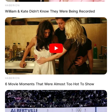
HABERION
William & Kate Didn't Know They Were Being Recorded
HABERION
6 Movie Moments That Were Almost Too Hot To Show