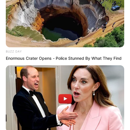
BUZZ DAY
Enormous Crater Opens - Police Stunned By What They Find