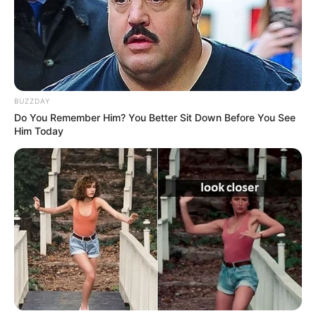
transnacional: La Policía
capturó a implicado en
lavado de activos en
Rionegro
BUZZDAY
RIONEGRO - ANTIOQUIA
Do You Remember Him? You Better Sit Down Before You See
Him Today
Dominicano es expulsado
de Colombia tras intentar
salir con papeles
falsificados
MULAS
Alerta aeropuerto: A dos
turistas chinos los
cogieron con 14 kilos de
cocaína en aeropuerto de
Rionegro, Antioquia