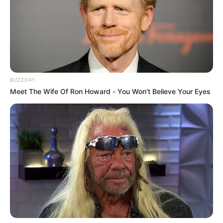
Con éxito finalizó la F-AIR
2025: la feria reunió a más
de 58 mil personas
NOTICIAS MEDELLÍN
BUZZDAY
Meet The Wife Of Ron Howard - You Won't Believe Your Eyes
“Molly” la perrita que
descubrió a un jibaro de
Medellín que iba a
fumársela en San Andrés
NOTICIAS
Aeropuerto de Rionegro:
Cierres programados por
mantenimiento desde
mañana