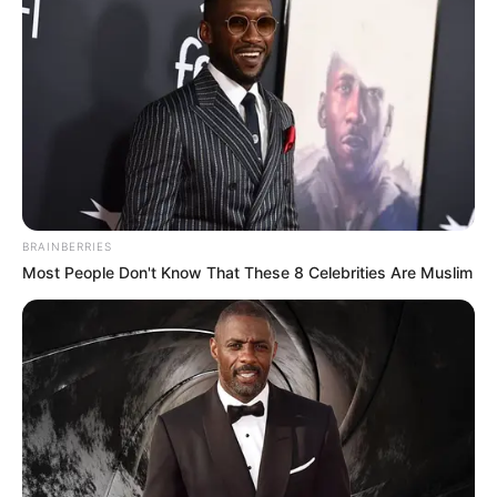
leucemia crónica
ABUSADORES
'La Bestia' Garavito fue
hospitalizado en
Valledupar
BRAINBERRIES
Most People Don't Know That These 8 Celebrities Are Muslim
TEMAS DESTACADOS
EMERGENCIAS POR LLUVIAS
FUERTES LLUVIAS
VIA AL LLANO