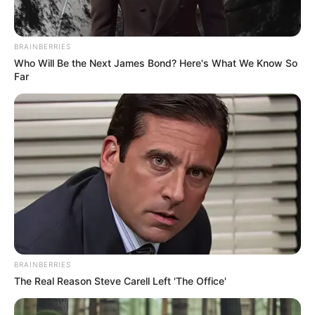
LIGA BETPLAY
METRO DE MEDELLÍN
CORTES DE LUZ
CORTES DE AGUA
FENÓMENO DEL NIÑO
BRAINBERRIES
Who Will Be the Next James Bond? Here's What We Know So
Far
BRAINBERRIES
The Real Reason Steve Carell Left 'The Office'