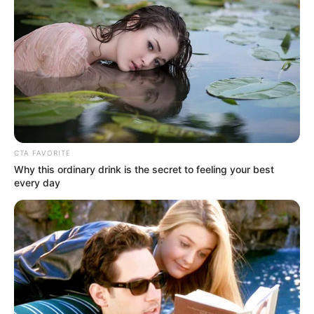
VALLEDUPAR
Cuerpo de Garavito no ha
sido reclamado por sus
familiares en Medicina
Legal de Valledupar
CÁNCER
CTA FAVORITE
[Fotos] Cómo se veía Luis
Why this ordinary drink is the secret to feeling your best
Alfredo Garavito antes de
every day
su muerte: cáncer lo tenía
acabado
LUIS ALFREDO GARAVITO
¿Garavito quedará en
libertad? El Inpec
respondió