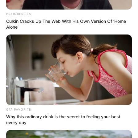
BRAINBERRIES
Culkin Cracks Up The Web With His Own Version Of ‘Home
Alone’
LUIS ALFREDO GARAVITO
Garavito casi engañó a este
reconocido presentador cuando era
niño: se salvó de milagro
LUIS ALFREDO GARAVITO
Luis Alfredo Garavito será
cremado en Valledupar
CTA FAVORITE
Why this ordinary drink is the secret to feeling your best
every day