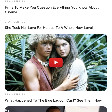
BRAINBERRIES
ABUSADORES
Films To Make You Question Everything You Know About
Cinema
Garavito, el violador de
niños, volvió a la cárcel de
BRAINBERRIES
Valledupar
She Took Her Love For Horses To A Whole New Level
LUIS ALFREDO GARAVITO
Tras diagnóstico de
leucemia crónica, Garavito
debió ser trasladado a una
clínica
BRAINBERRIES
LUIS ALFREDO GARAVITO
What Happened To The Blue Lagoon Cast? See Them Now
¿Castigo divino? Garavito
fue diagnosticado con