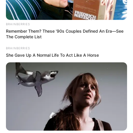
BRAINBERRIES
LUIS ALFREDO GARAVITO
Remember Them? These '90s Couples Defined An Era—See
The Complete List
¿Justicia divina? Garavito
estaría pagando en vida
BRAINBERRIES
sus crímenes
She Gave Up A Normal Life To Act Like A Horse
ABUSO DE MENORES
¿Por qué Garavito y Uribe
Noguera no pagarán
cadena perpetua?