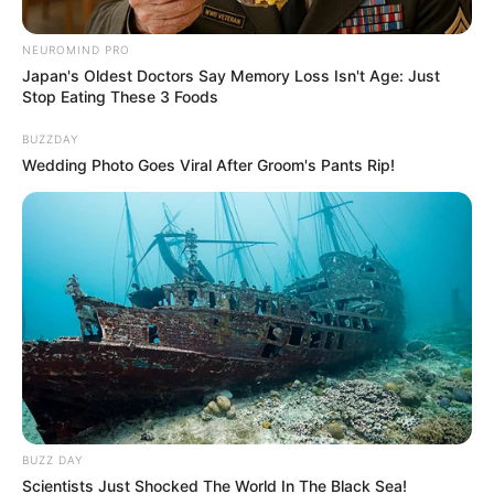
NEUROMIND PRO
Japan's Oldest Doctors Say Memory Loss Isn't Age: Just
Stop Eating These 3 Foods
DATT
BUZZDAY
Pa' los patios: Inmovilizan 80
Wedding Photo Goes Viral After Groom's Pants Rip!
motocicletas en el Centro de
Cartagena pese a prohibición de
circulación
BUCARAMANGA
Aldair Quintana volvió a
Bucaramanga: le tocó
echar mototaxi por los
bloqueos
BUZZ DAY
Scientists Just Shocked The World In The Black Sea!