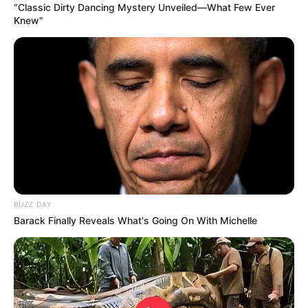
continúan los controles
“Classic Dirty Dancing Mystery Unveiled—What Few Ever
Knew"
INTERESES EN MORA
¡No aprenden! DATT
inmovilizó 28 motos en
Bazurto por invadir el
carril de Transcaribe
MOTOS
Más de 50 motos han sido
BUZZ DAY
inmovilizadas por invadir
Barack Finally Reveals What's Going On With Michelle
el carril de Transcaribe
PROTESTAS