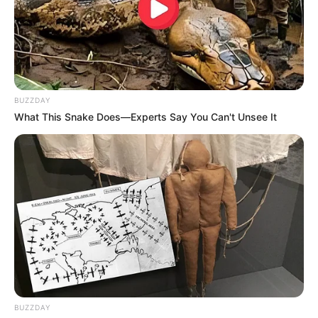
Anuncian que no habrá
protestas de mototaxistas
este lunes en Cartagena
SOAT
BUZZDAY
Preocupación por el
What This Snake Does—Experts Say You Can't Unsee It
descuento del SOAT: la
póliza cubriría la mitad en
caso de accidentes
NOTICIAS CARTAGENA
Ojo pelao: ya salió el
nuevo decreto para
mototaxistas en Cartagena
que entra a regir por un
año
BUZZDAY