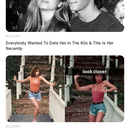
motociclistas
BUZZDAY
Everybody Wanted To Date Her In The 80s & This Is Her
Recently
BOLÍVAR
Pico y placa en Cartagena:
conozca la nueva rotación
para este segundo
semestre del año
MOTOS
DATT inmovilizó 110
motos en La Carolina:
BUZZDAY