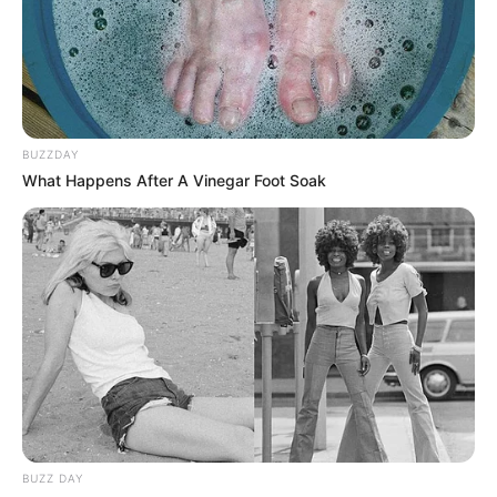
FENÓMENO DEL NIÑO
BUZZDAY
What Happens After A Vinegar Foot Soak
BUZZ DAY