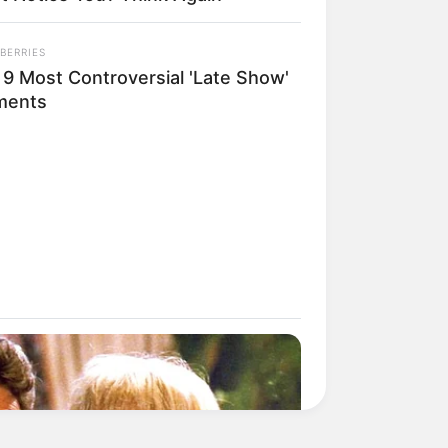
a
BERRIES
 9 Most Controversial 'Late Show'
ments