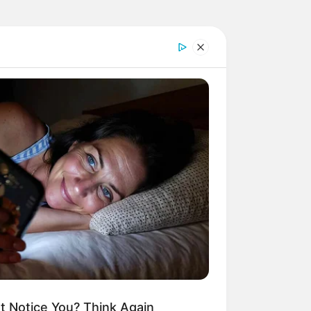
e
t Notice You? Think Again