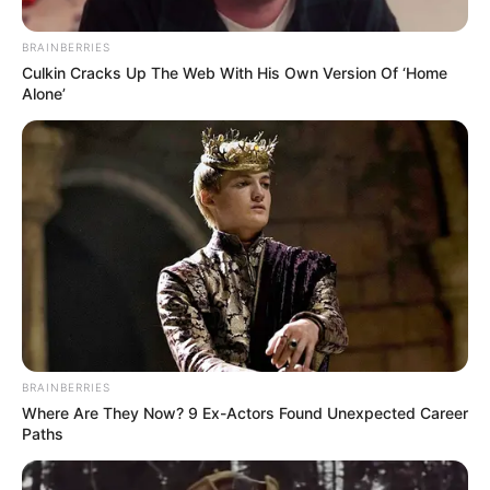
declaró en "desobediencia
civil"
BRAINBERRIES
Culkin Cracks Up The Web With His Own Version Of ‘Home
Alone’
INFRACCIÓN
Galán encontró al dueño
del carro azul que quiso
subir a puente peatonal:
se vienen sanciones
PICO Y PLACA
Pico y placa en Bogotá del
13 al 19 de julio: rotación
de vehículos esta semana
BRAINBERRIES
Where Are They Now? 9 Ex-Actors Found Unexpected Career
Paths
PICO Y PLACA CARTAGENA