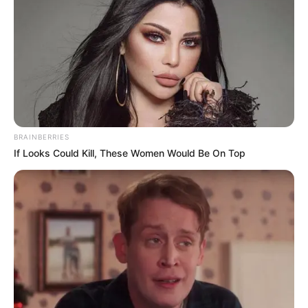
CARTAGENA
Pico y placa en Cartagena
del 3 al 9 de agosto de
2026: pilas con la nueva
rotación
INMOVILIZACIÓN DE CARROS
BRAINBERRIES
Amamos los finales
If Looks Could Kill, These Women Would Be On Top
felices: agarraron al
Chevrolet spark azul
INFRACCIONES DE
TRÁNSITO
El tipo del Spark azul
vuelve a hacer de las
suyas: se saltó peaje y se