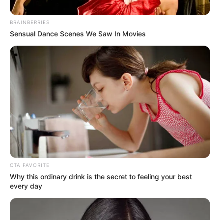
BRAINBERRIES
Sensual Dance Scenes We Saw In Movies
PICO Y PLACA
Pico y placa en Bucaramanga del 10 al
16 de agosto: también hay restricción
para taxis
NOTICIAS MEDELLÍN
Persecución de película:
inmovilizan vehículo que
CTA FAVORITE
transitaba carril de
Why this ordinary drink is the secret to feeling your best
Metroplús en Medellín
every day
PICO Y PLACA EN