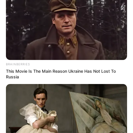
Pico y placa en Cartagena
del 14 al 17 de julio: que
no lo coja mal parqueado
PLAN ÉXODO
Plan éxodo en Bogotá por
el puente de la Virgen de
Chiquinquirá: más de 1
BRAINBERRIES
millón de vehículos
This Movie Is The Main Reason Ukraine Has Not Lost To
saldrán de la ciudad
Russia
CÁMARAS SALVAVIDAS
Bogotá estrenará nuevas
cámaras de fotomultas:
así estarán ubicadas