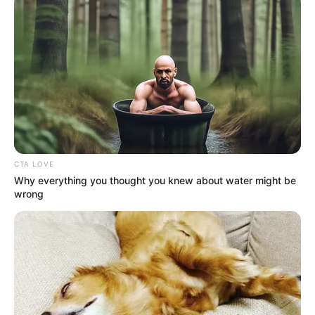
caro; no hay excusa
CARGAR MÁS
TEMAS DESTACADOS
CTA LOVE
EMERGENCIAS POR LLUVIAS
Why everything you thought you knew about water might be
FUERTES LLUVIAS
VIA AL LLANO
wrong
LIGA BETPLAY
METRO DE MEDELLÍN
CORTES DE LUZ
CORTES DE AGUA
FENÓMENO DEL NIÑO