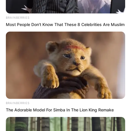
RUTAS DE TRANSCARIBE
BRAINBERRIES
Most People Don't Know That These 8 Celebrities Are Muslim
¡El DATT los pilló!
Inmovilizan más de 200
motos en el carril
exclusivo de Transcaribe
CURSOS GRATUITOS
¿Es “buñuelo” manejando?
Habrá cursos gratis para
motociclistas este sábado
27 de junio en Bogotá
BRAINBERRIES
The Adorable Model For Simba In The Lion King Remake
OPERATIVOS DE TRÁNSITO
Motero se emberracó y
agredió a agente de