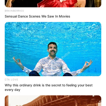
BRAINBERRIES
Sensual Dance Scenes We Saw In Movies
CASCOS PARA MOTOCICLETA
¡Qué ceba! Encontraron hasta rastros
fecales en cascos de motos pedidas
por aplicaciones
CEMEX
El BID reconoce las
buenas prácticas de
CTA LOVE
Cemex para reducir la
Why this ordinary drink is the secret to feeling your best
accidentalidad vial
every day
MOVILIDAD EN BOGOTÁ