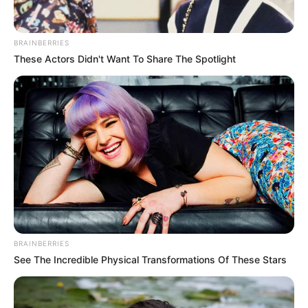
piedad
BRAINBERRIES
ACCIDENTE DE TRÁNSITO
These Actors Didn't Want To Share The Spotlight
Motociclista fue arrollado
por ambulancia y
permanece en UCI: no le
habrían brindado primeros
auxilios
MOTOS
Se echaron para atrás:
Pereira canceló la
restricción del parrillero
BRAINBERRIES
hombre mayor de 14 años
See The Incredible Physical Transformations Of These Stars
AUTOPISTA NORTE