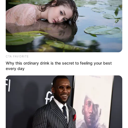
Motociclista cayó en el
carril de Transmilenio tras
choque: estas son las
estaciones afectadas en la
autopista Norte
NOTICIAS
CTA FAVORITE
En Medellín los accidentes
Why this ordinary drink is the secret to feeling your best
de tránsito cobran más
every day
vidas que los homicidios:
van 144 muertes este año
PICO Y PLACA
Pico y placa en Cartagena
del 30 de junio al 3 de julio
de 2026: ojo con la nueva
rotación