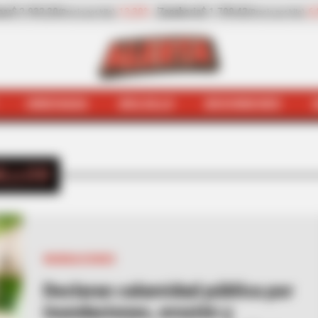
-6,81%
Papaya
$ 2.432,80
+8,97%
Plátano hartón
cio por kilo)
(Precio por kilo)
HINCHADA
BOLSILLO
BOCHINCHES
INICIO
Pinillos
ILLOS
INUNDACIONES
Declaran calamidad pública por
inundaciones, erosión y