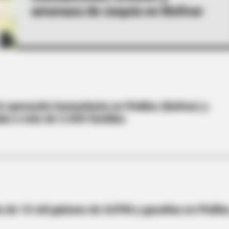
amenaza de sequía en Bolívar
 operación humanitaria en Pinillos (Bolívar) y
as a más de 4.000 familias
 de 10 mil galones de ACPM y gasolina en Pinillo