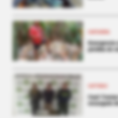
CARTAGENA
Emergencia e
pérdida de 
CAPTURAS
Cayó 'Cuerpo
encargado de