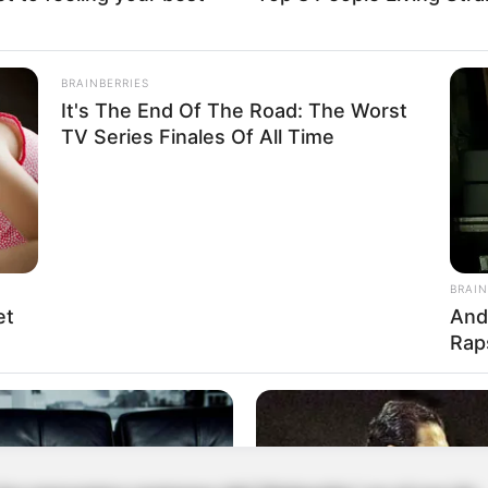
BRAINBERRIES
It's The End Of The Road: The Worst
TV Series Finales Of All Time
as” y “Los Caciques” los sacaron de circulación por
BRAIN
et
And
Rap