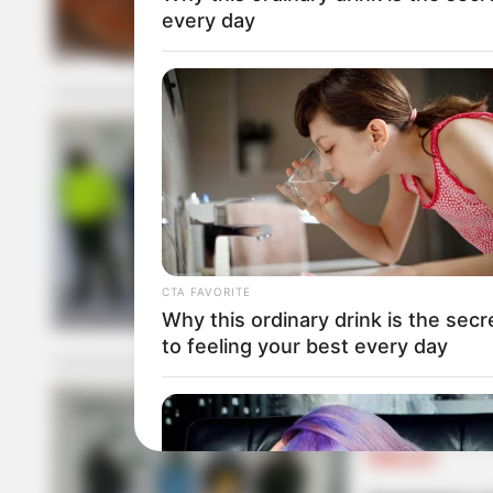
every day
PINILLOS
A “Los Lisur
microtráfico
CTA FAVORITE
Why this ordinary drink is the secr
to feeling your best every day
PINILLOS