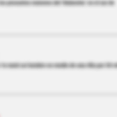
los presuntos matones del ‘Balancha’ en el sur de
BRAINBERRIES
formations Of These
Did They Lie To Us In Th
’ lo mató un hombre en medio de una riña por 50 m