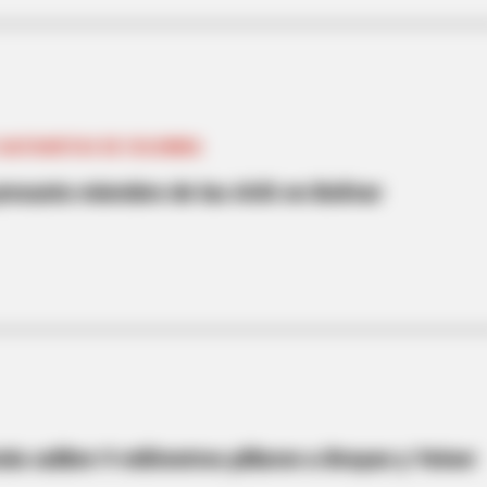
GAITANISTAS DE COLOMBIA
presunto miembro de las AUG en Bolívar
ola calibre 9 milímetros pillaron a Brayan y Yeiner