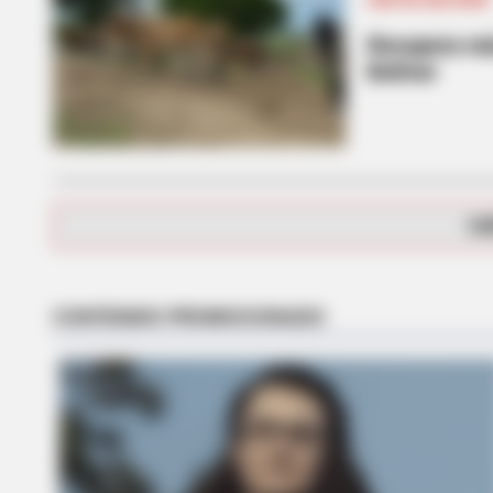
Recupera más
Bolívar
BRAINBERRIES
Bollywood’s Boldest Dance Scene
Still Trending
CA