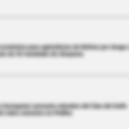
conómica para agricultores de Bolívar por riesgo 
más de 50 toneladas de Ahuyama
 Garrapatas' presunto miembro del Clan del Golfo
l cobro extorsivo en Pinillos