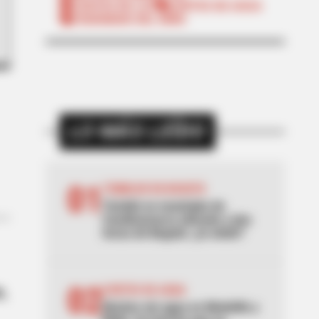
CORTES DE LUZ
CORTES DE AGUA
FENÓMENO DEL NIÑO
LO MÁS LEÍDO
01
TEMBLOR EN BOGOTÁ
Tembló en municipio de
Cundinamarca ubicado a dos
horas de Bogotá: ¿lo sintió?
02
CORTES DE AGUA
s,
Noches sin agua en Medellín y