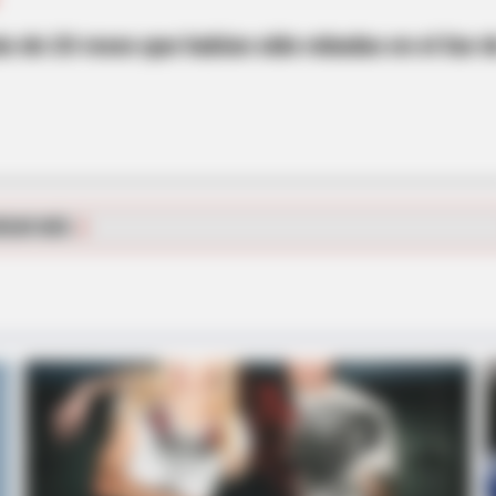
 de 20 reses que habían sido robadas en el Sur 
BRAINBERRIES
BRAIN
s
8 Movies Based On Real Stories That
Mac
Give Us Shivers
New
RGAR MÁS