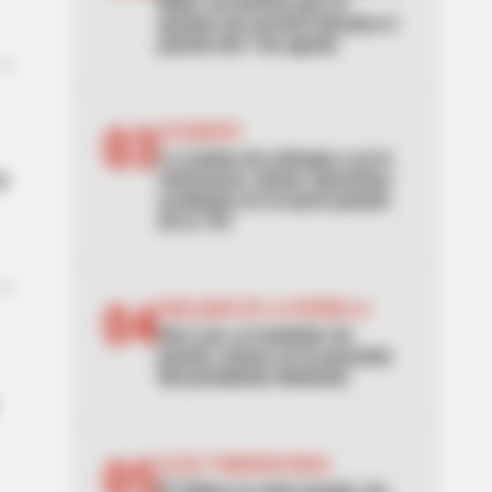
Bello: los barrios que se
quedan sin servicio durante el
puente del 7 de agosto
03
ACCIDENTE
Lo acaban de entregar y ya lo
a
estrenaron: primer aparatoso
accidente en el nuevo puente
de la 153
04
ABELARDO DE LA ESPRIELLA
Don Luis, el vendedor de
panela, estuvo en la posesión
del presidente Abelardo
05
ALTAS TEMPERATURAS
El Tolima se está asando: los