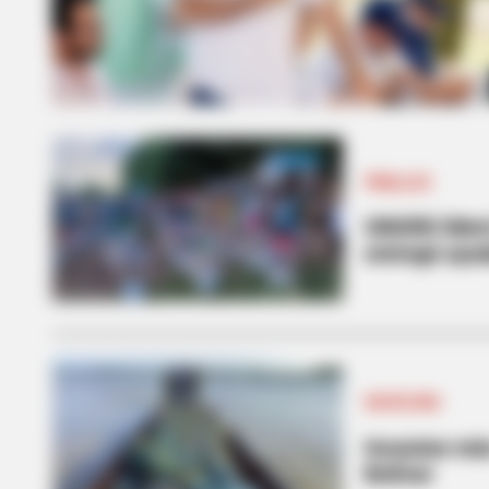
PINILLOS
UNGRD lideró
entregó ayud
GASOLINA
Incautan más
Bolívar