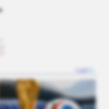
de
BERRIES
aulay Culkin's Own Version Of The
 ‘Home Alone’