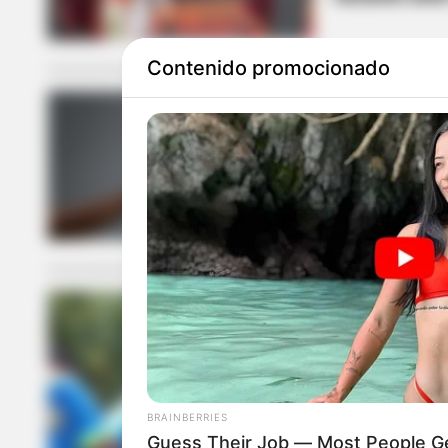
Contenido promocionado
RACISMO
Personería i
racismo y xe
RACISMO
Marco Pérez 
BRAINBERRIES
Guess Their Job — Most People Ge