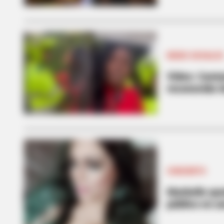
REDES SOCIALE
Video: Canta
reconocida t
BRAINBERRIES
The Influencer Who Went Viral Fo
CONCIERTO
Marbelle que
público en u