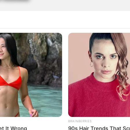
ntervino colegio de Medellín por presuntos casos 
nofobia
denuncia racismo en el terreno de juego
BRAINBERRIES
t It Wrong
90s Hair Trends That Sc