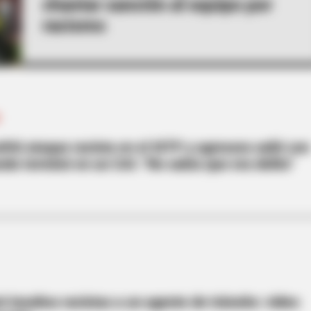
chantar sanción al equipo por
racismo
ufrió ataque racista en el SITP y agresora salió con
do terminó en un CAI: "No sabía que era delito"
 insultos racistas a un agente de tránsito: video