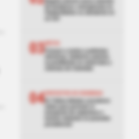
Bogotá estrenó nueva estación
de bomberos: emergencias en
Ciudad Bolívar se atenderán en
un 2x3
03
MOTOS
Frenazo a motos y patinetas
eléctricas: Gobierno autoriza
su prohibición en ciclorrutas y
ciclovías de Colombia
04
DISPOSITIVO DE SEGURIDAD
En Tolima blindan corredores
viales para prevenir el
transporte de explosivos o
hechos violentos en posesión
presidencial