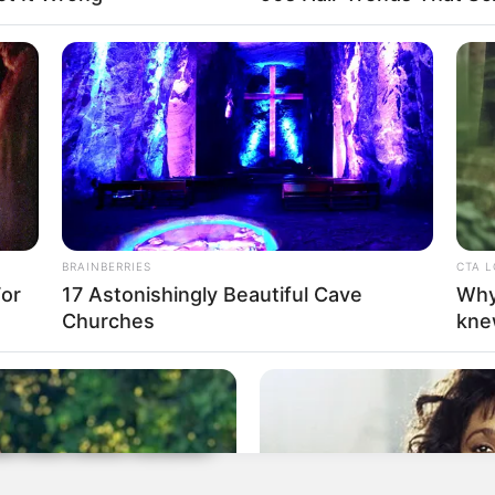
LOMBIANA DE FÚTBOL
idas a España por insultos racistas a jugadora
BRAINBERRIES
CTA 
For
17 Astonishingly Beautiful Cave
Why
Churches
kne
 excusa públicamente con Francia Márquez:
do esto como racismo"