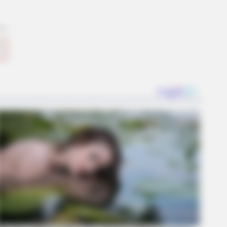
BERRIES
ihanna Museum Is Probably
ning Soon
 Makes Anacondas Look Tiny!