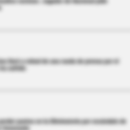
nsultos racistas: Jugador de Nacional pide
n
ius lloró a mitad de una rueda de prensa por el
ha sufrido
perder puntos en la Eliminatoria por escándalo de
e Venezuela