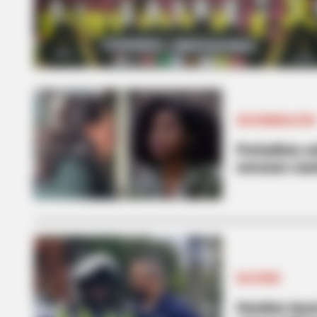
DISCRIMINACIÓN
Periodista s
excusas cuan
RACISMO
Hombre lanzó