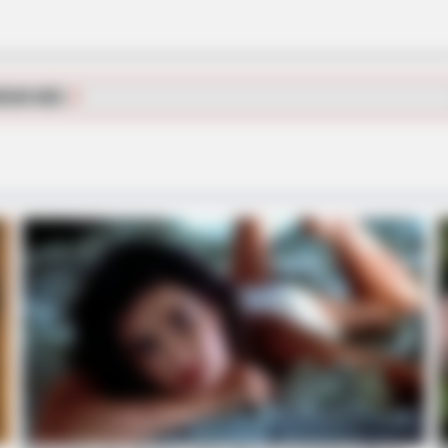
BRAINBERRIES
BRAIN
et
These Wedding Dance Moves Broke
A R
The Internet
Ope
RGAR MÁS
BRAINBERRIES
et to feeling your best
The Monster Snake That