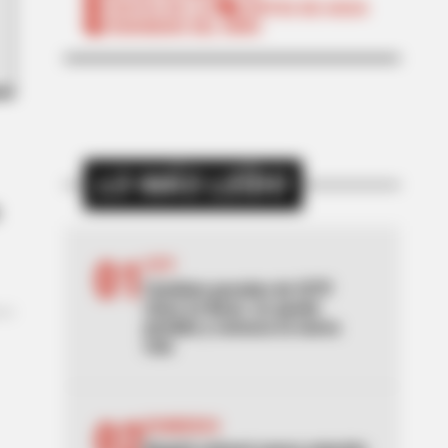
CORTES DE LUZ
CORTES DE AGUA
FENÓMENO DEL NIÑO
LO MÁS LEÍDO
01
SITP
Cambian paradas de SITP
clave en Bosa: no quede
perdido y conozca la nueva
ruta
02
BOMBEROS