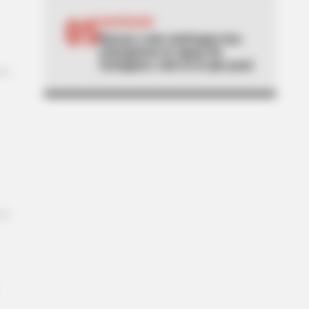
05
NAUFRAGIO
Buscan a dos náufragos tras
emergencia en aguas de
Cartagena: esto es lo que pasó