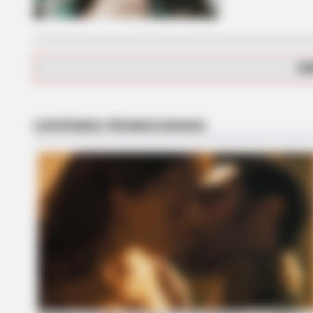
CTA FAVORITE
Why this ordinary drink is the secr
to feeling your best every day
CA
CTA FAVORITE
Why this ordinary drink is the secr