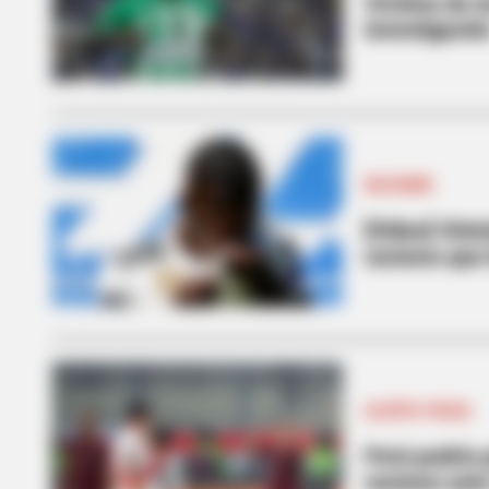
Víctima de i
investigació
RACISMO
[Video] Vinic
racismo que 
ALERTA PAISA
Perú podría 
racismo ant