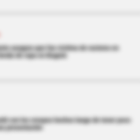
S
nte asegura que fue víctima de racismo en
ienda de ropa en Bogotá
BRAINBERRIES
r Inspiring GRWMs
The Bodyguard's Hidden
dó con los crespos hechos luego de tener poco
na presentación