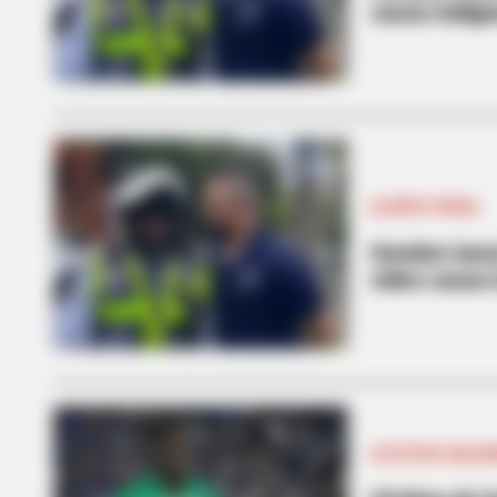
causa indign
ALERTA PAISA
Hombre lanzó
video causa 
ATLÉTICO NACI