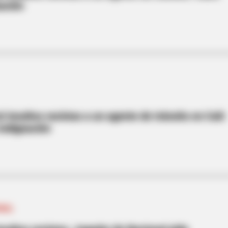
ación
 insultos racistas a un agente de tránsito en Cali:
indignación
ONAL