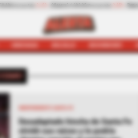
%
Pepino de rellenar
$ 2.932,20
-13,30%
Zanahoria
$ 1.709,4
(Precio por kilo)
HINCHADA
BOLSILLO
BOCHINCHES
INICIO
Racismo
ISMO
INDEPENDIENTE SANTA FE
Desadaptado hincha de Santa Fe
olvidó sus raíces y le podría