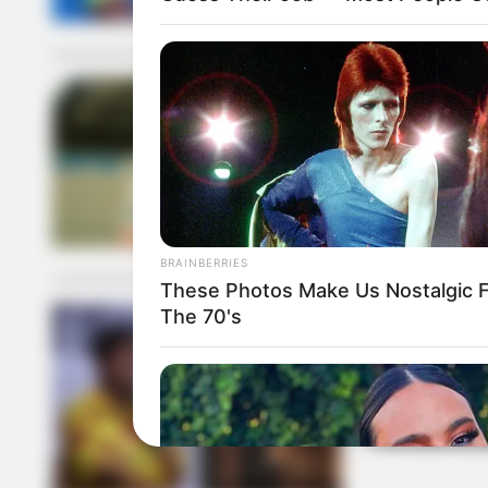
FEDERACIÓN CO
FCF pide med
colombiana
BRAINBERRIES
These Photos Make Us Nostalgic 
The 70's
ALERTA PAISA
Marbelle se
"Consideran