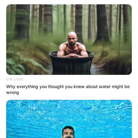
Concejales exigen revocar
la elección de la
vicepresidencia del
cabildo
CARGAR MÁS
CTA LOVE
TEMAS DESTACADOS
Why everything you thought you knew about water might be
wrong
EMERGENCIAS POR LLUVIAS
FUERTES LLUVIAS
VIA AL LLANO
LIGA BETPLAY
METRO DE MEDELLÍN
CORTES DE LUZ
CORTES DE AGUA
FENÓMENO DEL NIÑO