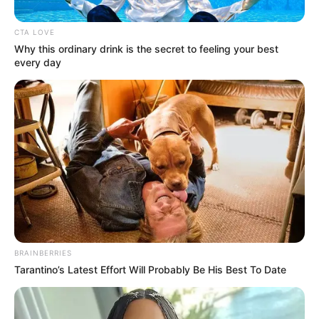
CTA LOVE
Why this ordinary drink is the secret to feeling your best
every day
TAXISTA DE IBAGUÉ
Pico y placa para taxis en Ibagué
cambia: ya no será las 24 horas del
día
TAXISTA DE IBAGUÉ
Buscan a taxista para que
entregue un computador
que dejó pasajera en
BRAINBERRIES
Ibagué
Tarantino’s Latest Effort Will Probably Be His Best To Date
ACCIDENTE DE TRÁNSITO