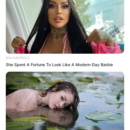
Un motociclista muerto y
un herido tras ser
arrollados por taxista en la
60 con Mirolindo
SUICIDIO
BRAINBERRIES
Taxista no aguantó más y
She Spent A Fortune To Look Like A Modern-Day Barbie
se quitó la vida en el barrio
Pedregal de Ibagué
TAXISTA DE IBAGUÉ
Taxista apuñaló a un joven
en San Martín Picaleña y
lo tiene en delicado estado