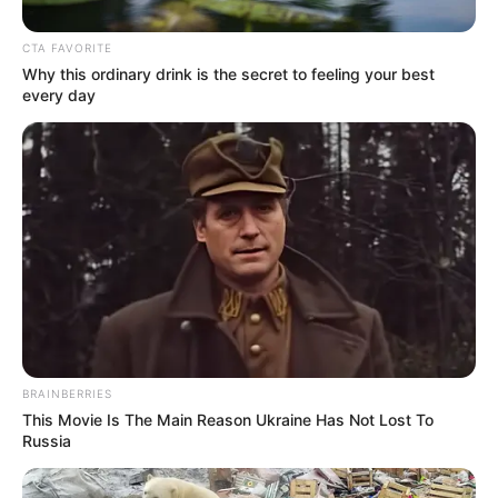
de salud
CTA FAVORITE
Why this ordinary drink is the secret to feeling your best
every day
MOVILIDAD EN IBAGUÉ
Prepárese, llegará a
Ibagué la estrategia ´taxis
seguros´
TAXISTA DE IBAGUÉ
Policía dice que taxista
nunca agredió a las
menores que lo
BRAINBERRIES
denunciaron de rapto
This Movie Is The Main Reason Ukraine Has Not Lost To
Russia