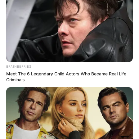
TAXISTA DE IBAGUÉ
Vestirse mejor y ofrecer
calidad en el servicio está
aumentando el transporte
ilegal en Ibagué
CARGAR MÁS
BRAINBERRIES
Meet The 6 Legendary Child Actors Who Became Real Life
Criminals
TEMAS DESTACADOS
EMERGENCIAS POR LLUVIAS
FUERTES LLUVIAS
VIA AL LLANO
LIGA BETPLAY
METRO DE MEDELLÍN
CORTES DE LUZ
CORTES DE AGUA
FENÓMENO DEL NIÑO