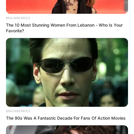
Totumo
BRAINBERRIES
The 10 Most Stunning Women From Lebanon - Who Is Your
Favorite?
TAXISTA DE IBAGUÉ
A partir de las 10:00 de la
noche podrán solo operar
los taxis con placas
impares en Ibagué
ESTADIO MANUEL MURILLO
TORO
Convocan a asamblea de
BRAINBERRIES
taxistas en Ibagué
The 90s Was A Fantastic Decade For Fans Of Action Movies