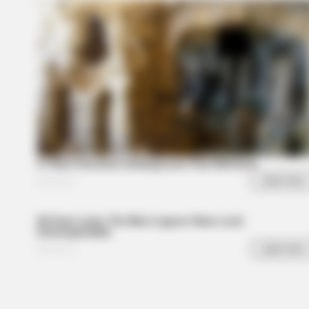
HABERION
What Cops Saw On This Empty Isl
Shocked Them!