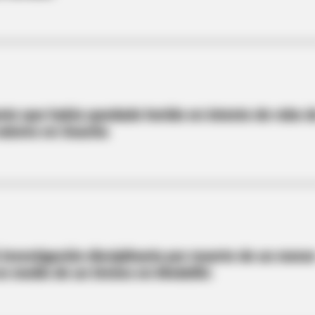
nte que había quedado herido en intento de robo 
valores en Soacha
ó investigación disciplinaria por muerte de un meno
n medio de un tiroteo en Medellín