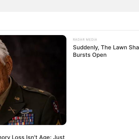
ranjuez dejó una mujer muerta y otra en estado
RADAR MEDIA
Suddenly, The Lawn Sha
Bursts Open
econocido gimnasio al norte de Bogotá: confirman
 fallecidas
ry Loss Isn't Age: Just