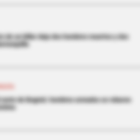
ro de un billar deja dos hombres muertos y dos
arranquilla
ICLETA
l norte de Bogotá: hombres armados se robaron
icleta