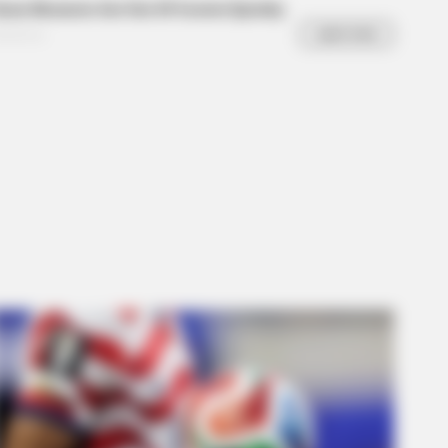
R MEDIA
s Cat Video Is So Funny, People
't Stop Laughing