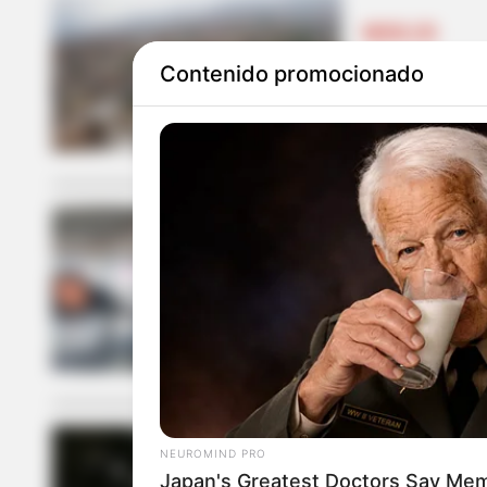
MEDELLÍN
Contenido promocionado
Tiroteo en A
crítico
TIROTEO
Tiroteo en r
dos personas
NEUROMIND PRO
TIROTEO
Japan's Greatest Doctors Say Memo