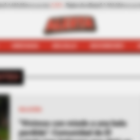
32,20
-13,30%
Zanahoria
$ 1.709,42
-6,81%
Pa
(Precio por kilo)
(Precio por kilo)
HINCHADA
BOLSILLO
BOCHINCHES
INICIO
Tiroteo
OTEO
BALACERA
"Vivimos con miedo a una bala
perdida": Comunidad de El