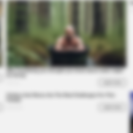
MEMORY HEALTH
RADA
and
The Popular Drink That's Silently
Thi
Destroying Your Brain Cells (Most
Can
People Have It Daily)