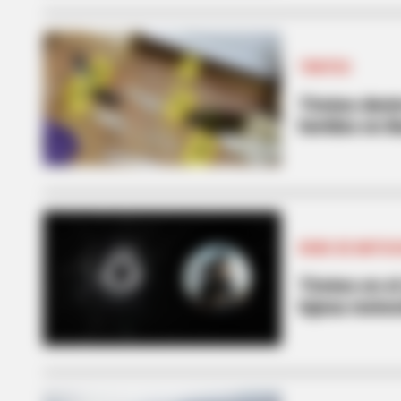
TIROTEO
Tiroteo dent
heridos en B
ROBO DE MOTOC
Tiroteo en e
lujosa motoc