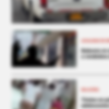
LOCALIDAD DE 
Balacera en 
a vendedora 
BALACERA
Tiroteo en p
adolescente