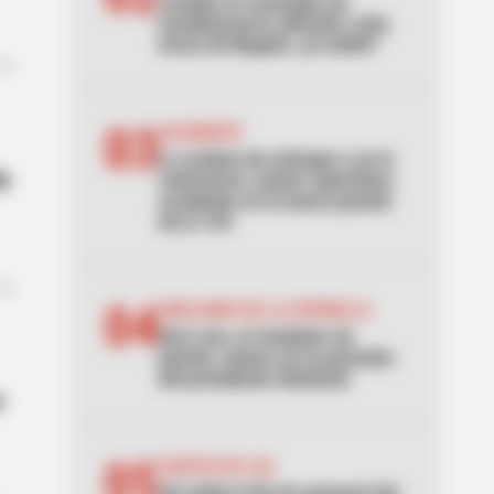
Tembló en municipio de
Cundinamarca ubicado a dos
horas de Bogotá: ¿lo sintió?
03
ACCIDENTE
Lo acaban de entregar y ya lo
de
estrenaron: primer aparatoso
accidente en el nuevo puente
de la 153
04
ABELARDO DE LA ESPRIELLA
Don Luis, el vendedor de
panela, estuvo en la posesión
del presidente Abelardo
r
05
CORTES DE LUZ
¡Se dañó el fin de semana! Air-