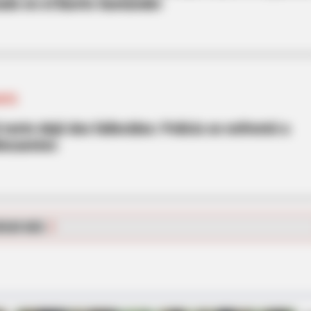
ado en el Barrio Santander
GOTÁ
 norte dejó dos fallecidos: Policía se enfrentó a
lincuentes
INSTANTHUB
nee Arthritis Trick
Melania Trump Moments 
Camera
RGAR MÁS