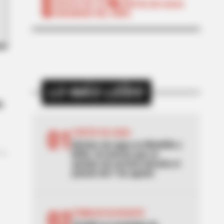
CORTES DE LUZ
CORTES DE AGUA
FENÓMENO DEL NIÑO
LO MÁS LEÍDO
n
01
CORTES DE AGUA
Noches sin agua en Medellín y
Bello: los barrios que se
quedan sin servicio durante el
puente del 7 de agosto
02
TEMBLOR EN BOGOTÁ