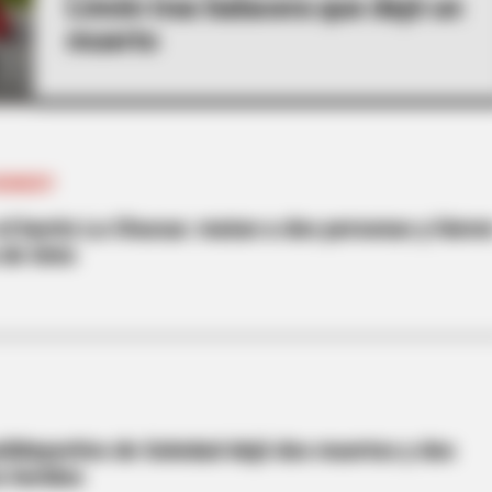
Limón tras balacera que dejó un
muerto
KENNEDY
el barrio La Chucua: matan a dos personas y hiere
de tinto
olideportivo de Soledad dejó dos muertos y dos
s heridos