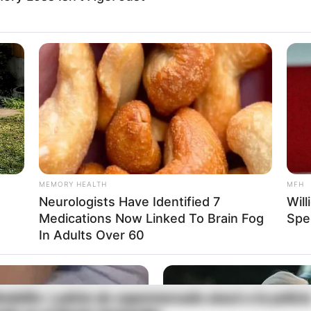
e recibida a disparos en Pitalito: hay un fallecido y
 búsqueda activo
e de la USO en Cartagena: reportan tres heridos
MEMORY HEALTH
MFH
Neurologists Have Identified 7
Will
Medications Now Linked To Brain Fog
Spe
In Adults Over 60
edellín: Ladrón de supermercado atacó a la policí