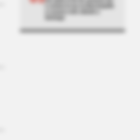
e cortará la luz en Barranquilla
y Luruaco este sábado y
domingo