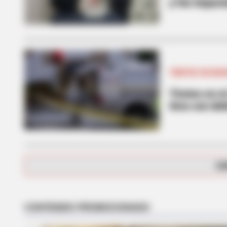
y fue impact
TIROTEO EN BO
Tiroteo en el
tiros con de
FORGE BODY
Orthopedist: Very Few Know This K
CA