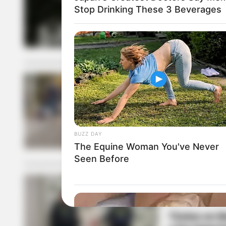
Stop Drinking These 3 Beverages
La Policía fu
operativo de
TIROTEO
Ataque a sed
BUZZ DAY
The Equine Woman You've Never
Seen Before
MEDELLÍN
Tiroteo en M