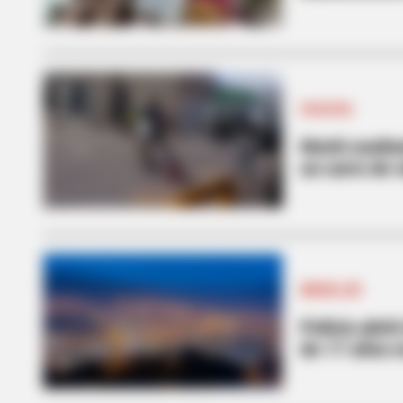
SOACHA
Murió asalta
un carro de 
MEDELLÍN
Policía abri
de 17 años e