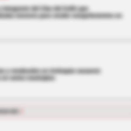
 integrante del Clan del Golfo que
lizaba menores para vender estupefacientes en
HABERION
dn't Hide Any Longer
Nicole Kidman Finally A
ias y vendavales en Antioquia causaron
en varios municipios
RGAR MÁS