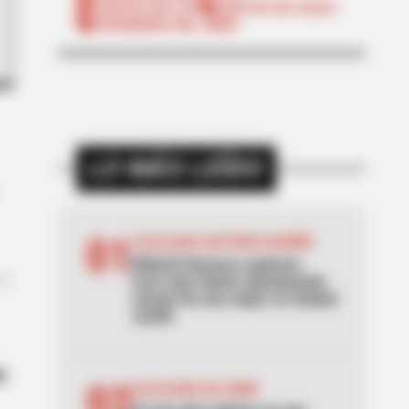
CORTES DE LUZ
CORTES DE AGUA
FENÓMENO DEL NIÑO
LO MÁS LEÍDO
01
LOCALIDAD ANTONIO NARIÑO
[Video] Cámaras captaron
carro que habría abandonado
cuerpo de una mujer en Ciudad
Jardín
a
02
LOCALIDAD DE USME