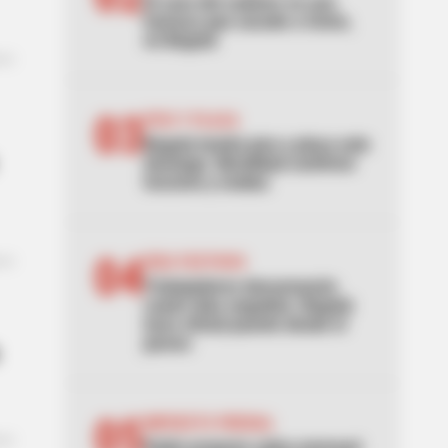
El caso del cadáver en una
hamaca que sacude a Usme,
en Bogotá
03
PICO Y PLACA
Bogotá tendrá pico y placa este
domingo: Movilidad confirmó
horarios y multas
04
DÍAS FESTIVOS
Trabajadores descansarán
cuatro días seguidos: Bogotá
hace oficial puente desde el
jueves
05
IMPUESTO PREDIAL
Galán propone cobro mensual