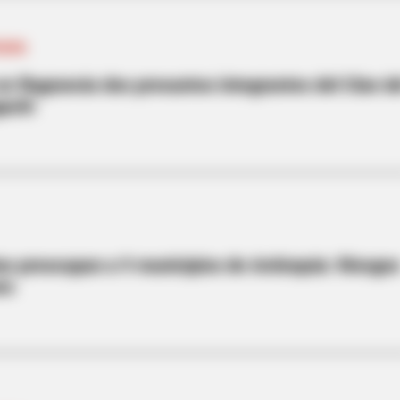
QUIA
n flagrancia dos presuntos integrantes del Clan d
gachí
ias preocupan a 9 municipios de Antioquia: Riesgo
es