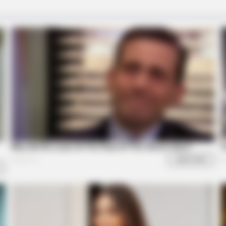
INSTANTHUB
HABE
e
Melania Trump Moments We Can't
Rar
Believe Were Caught On Camera
Del
BUZZ DAY
She Has Been Confirmed
What This Snake Does—E