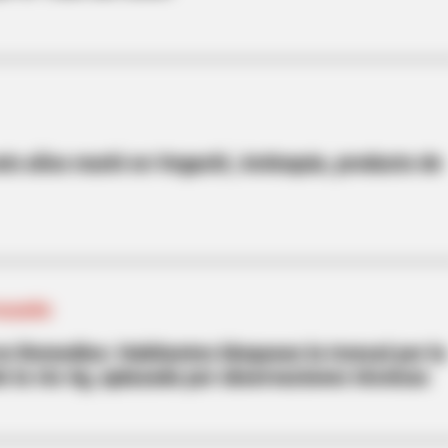
eis años murió en Vegachí, Antioquia, producto de
IOQUEÑO
 en Remedios: Habitantes bloquean la troncal por la
e la vía 4g, aplazada por observaciones técnicas