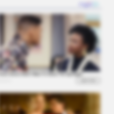
RION
e Elephant Birth—Then Nature
ivered A Second Shock
xperts Say You Can't Unsee It