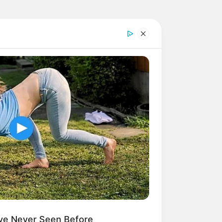
hí
ve Never Seen Before