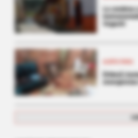
La condena a
instrumenta
Vegachí
RADAR MEDIA
ALERTA PAISA
The Truth About Archie They Coul
[Video] Lluv
emergencias 
CA