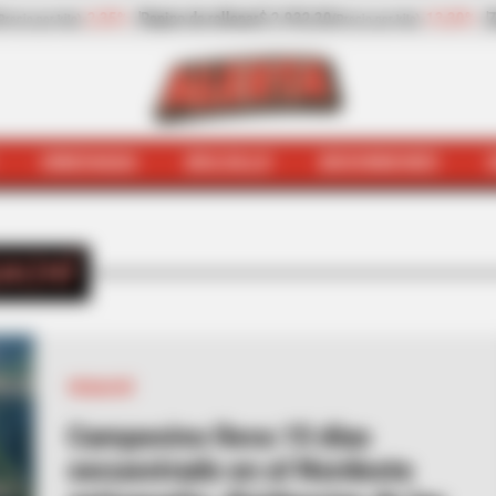
30%
Zanahoria
$ 1.709,42
-6,81%
Papaya
$ 2.432,80
(Precio por kilo)
(Precio po
HINCHADA
BOLSILLO
BOCHINCHES
INICIO
Vegachí
ACHÍ
VEGACHÍ
Campesino lleva 15 días
secuestrado en el Nordeste