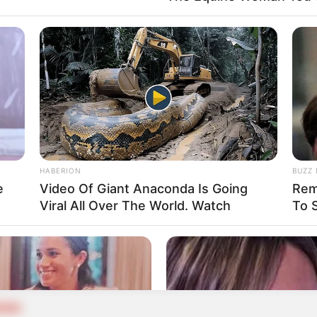
QUIA
vida Didier Berrio, escolta de líder minero
n Vegachí
HABERION
BUZZ 
QUIA
e
Video Of Giant Anaconda Is Going
Rem
Viral All Over The World. Watch
To 
 desaparición de un líder social en Segovia
QUIA