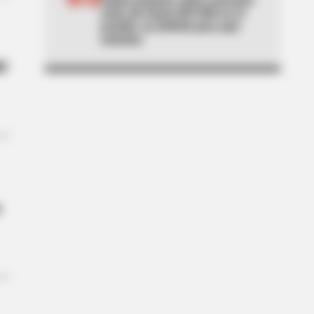
extra de hasta $29.000 en el
predial: ya definió para qué
estratos
el
s