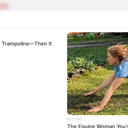
QUIA
 abrió investigación contra el alcalde de Vegachí
A Trampoline—Then It
QUIA
 anunció investigación contra el alcalde de Vegac
BUZZ DAY
The Equine Woman You'