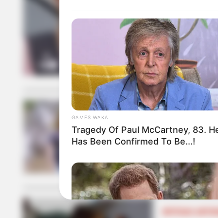
NOTICIAS ANTIO
Apareció con 
asesinado e
GAMES WAKA
NOTICIAS ANTIO
Tragedy Of Paul McCartney, 83. H
Has Been Confirmed To Be...!
Denuncian la
NOTICIAS ANTIO