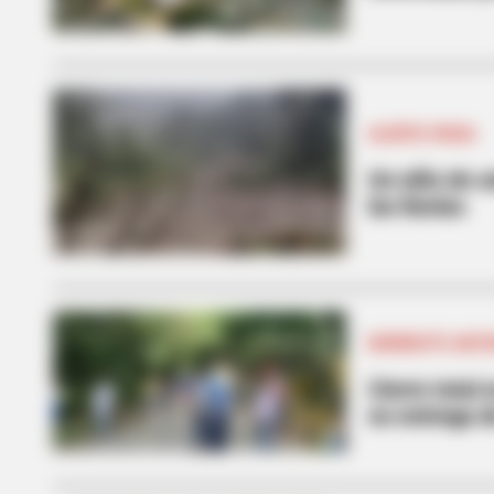
ALERTA PAISA
Un niño de s
las lluvias
NORDESTE ANT
Cierre total
no entrega d