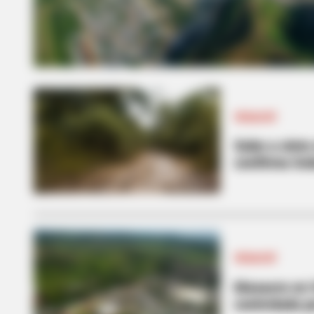
VEGACHÍ
Sube a siete
confirma Go
VEGACHÍ
Masacre en 
controlada po