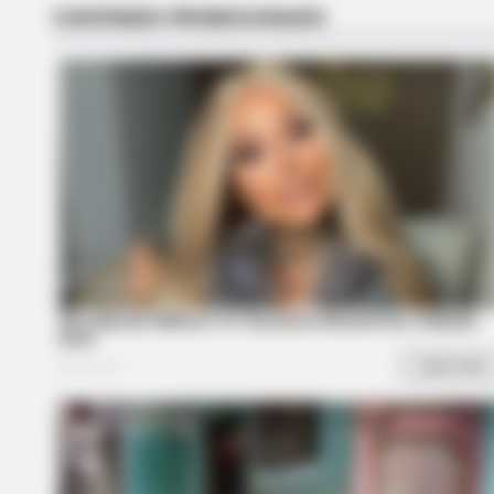
RADAR MEDIA
This Cat Video Is So Funny, Peopl
Can't Stop Laughing
STARS ARE MADE
News For Jenna Bush Hager, 43. 