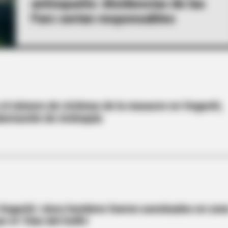
antioqueño: disidencias de las
Farc serían responsables
 el número de víctimas de la masacre en Vegachí,
bernación de Antioquia
Vegachí: cinco hombres fueron asesinados en zon
r el ‘Clan del Golfo’