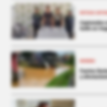
NOTICIAS ANTIO
Capturados e
Golfo en Ve
INVIERNO
Fuertes lluv
y afectacion