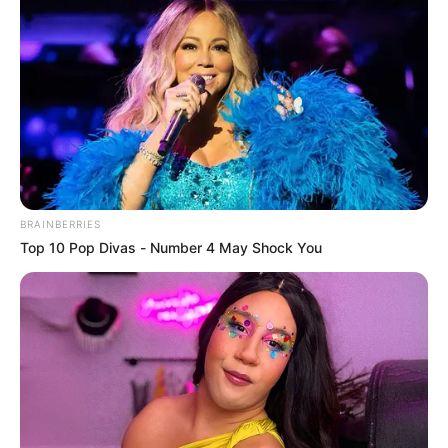
combates
DISIDENCIAS DE LAS FARC
Video deja al descubierto
a alias ‘La Enfermera’, de
las disidencias: ofrecen
$100 millones por su
captura
BRAINBERRIES
Top 10 Pop Divas - Number 4 May Shock You
NORDESTE ANTIOQUEÑO
Refuerzan la seguridad en
Segovia, Antioquia, tras el
secuestro de cuatro
personas y la incineración
de una camioneta
CLAN DEL GOLFO