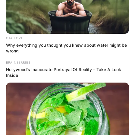
ALERTA
CTA LOVE
Constantes sobrevuelos de drones
Why everything you thought you knew about water might be
wrong
ilegales ponen en alerta a 35
estaciones de Policía en Antioquia
BRAINBERRIES
Hollywood's Inaccurate Portrayal Of Reality – Take A Look
Inside
CLAN DEL GOLFO
Golpe al Clan del Golfo en
Remedios: alias
"Sebastián" cayó cuando
tenía una mini uzi
SEGOVIA