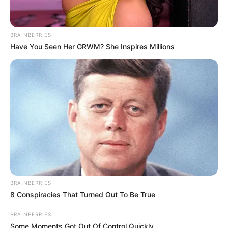
Alias ‘Chuzo’ se pasó a las
disidencias de las Farc:
BRAINBERRIES
hay retaliaciones en el
Have You Seen Her GRWM? She Inspires Millions
Nordeste antioqueño
RECOMPENSA
Ofrecen $100 millones
para capturar a alias
‘Chuzo’, señalado de
liderar actividades
criminales en Antioquia
CAPTURAS
BRAINBERRIES
8 Conspiracies That Turned Out To Be True
Capturan a alias ‘Laura’
una joven de 19 años que
BRAINBERRIES
sería ficha clave para el
Clan del Golfo
Some Moments Got Out Of Control Quickly