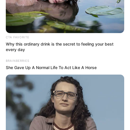
Fuerza Pública blindará el
Bajo Cauca y el nordeste
antioqueño para proteger
las jornadas electorales
CTA FAVORITE
CARGAR MÁS
Why this ordinary drink is the secret to feeling your best
every day
BRAINBERRIES
She Gave Up A Normal Life To Act Like A Horse
TEMAS DESTACADOS
EMERGENCIAS POR LLUVIAS
FUERTES LLUVIAS
VIA AL LLANO
LIGA BETPLAY
METRO DE MEDELLÍN
CORTES DE LUZ
CORTES DE AGUA
FENÓMENO DEL NIÑO