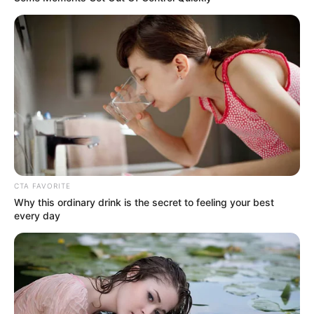
YALÍ
Hombre le quita la vida a
su pareja y deja muy
malheridos a sus hijos en
Antioquia: los menores
luchan por sobrevivir
AMALFI - ANTIOQUIA
CTA FAVORITE
Why this ordinary drink is the secret to feeling your best
Amalfi (Antioquia), en
every day
alerta: ya van dos
asesinatos en menos de
una semana
ELECCIONES