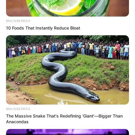
Ejército recupera a dos
menores y captura a seis
integrantes de las
BRAINBERRIES
disidencias en Segovia,
10 Foods That Instantly Reduce Bloat
Antioquia
DESPLAZADOS
Denuncian que el Clan del
Golfo revisa celulares de
desplazados en Antioquia
SEGOVIA
BRAINBERRIES
Crisis humanitaria en el
The Massive Snake That's Redefining 'Giant'—Bigger Than
Nordeste antioqueño:
Anacondas
Segovia atiende a 38
familias desplazadas por