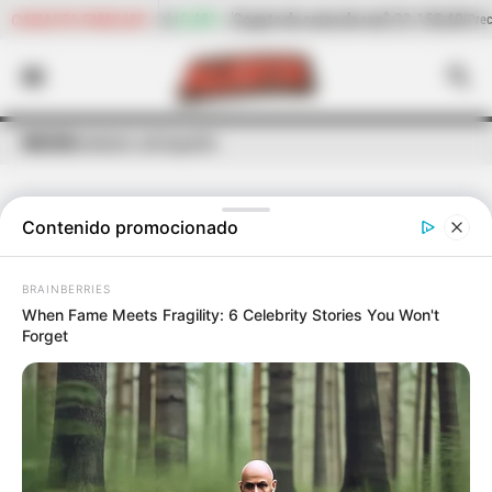
ote de carne de res
$ 23.158,40
-2,15%
Cilantro
$ 4.692,05
CANASTA FAMILIAR
(Precio por kilo)
(P
INICIO
Nordeste antioqueño
Contenido promocionado
ÚLTIMAS NOTICIAS
DE
NORDESTE ANTIOQUEÑO
BRAINBERRIES
When Fame Meets Fragility: 6 Celebrity Stories You Won't
Forget